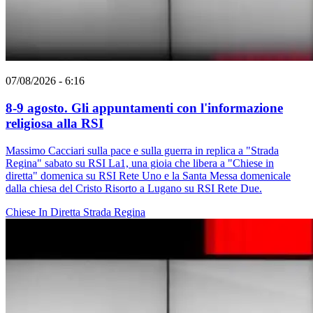
07/08/2026 - 6:16
8-9 agosto. Gli appuntamenti con l'informazione
religiosa alla RSI
Massimo Cacciari sulla pace e sulla guerra in replica a "Strada
Regina" sabato su RSI La1, una gioia che libera a "Chiese in
diretta" domenica su RSI Rete Uno e la Santa Messa domenicale
dalla chiesa del Cristo Risorto a Lugano su RSI Rete Due.
Chiese In Diretta
Strada Regina