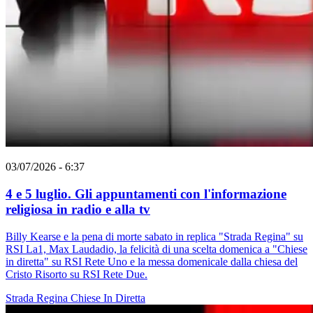
03/07/2026 - 6:37
4 e 5 luglio. Gli appuntamenti con l'informazione
religiosa in radio e alla tv
Billy Kearse e la pena di morte sabato in replica "Strada Regina" su
RSI La1, Max Laudadio, la felicità di una scelta domenica a "Chiese
in diretta" su RSI Rete Uno e la messa domenicale dalla chiesa del
Cristo Risorto su RSI Rete Due.
Strada Regina
Chiese In Diretta