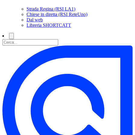
Strada Regina (RSI LA1)
Chiese in diretta (RSI ReteUno)
Dal web
Libreria SHORTCATT