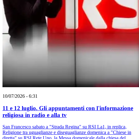
10/07/2026 - 6:31
11 e 12 luglio. Gli appuntamenti con l'informazione
religiosa in radio e alla tv
San Francesco sabato a "Strada Regina" su RSI La1, in replica,
Religione tra uguaglianze e diseguaglianze domenica a "Chiese in
diretta" su RSI Rete Uno, la Messa domenicale dalla chiesa del