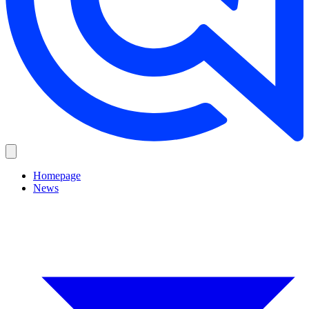
Homepage
News