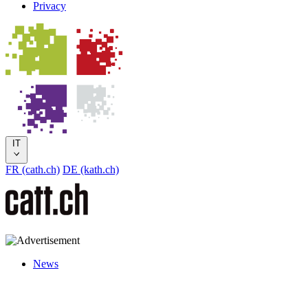
Privacy
IT
FR (cath.ch)
DE (kath.ch)
News