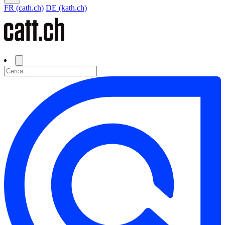
FR (cath.ch)
DE (kath.ch)