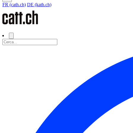
FR (cath.ch)
DE (kath.ch)