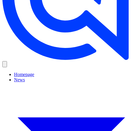
Homepage
News