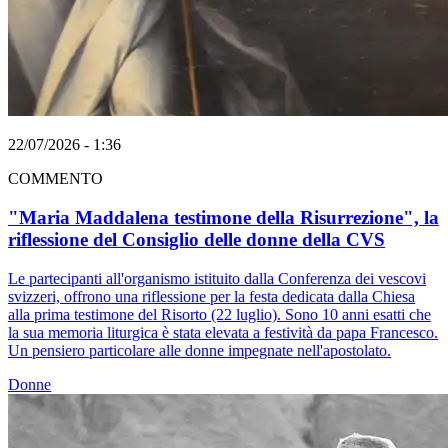
22/07/2026 - 1:36
COMMENTO
"Maria Maddalena testimone della Risurrezione", la
riflessione del Consiglio delle donne della CVS
Le partecipanti all'organismo istituito dalla Conferenza dei vescovi
svizzeri, offrono una riflessione per la festa dedicata dalla Chiesa
alla prima testimone del Risorto (22 luglio). Sono 10 anni esatti che
la sua memoria liturgica è stata elevata a festività da papa Francesco.
Un pensiero particolare alle donne impegnate nell'apostolato.
Donne