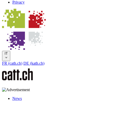
Privacy
IT
FR (cath.ch)
DE (kath.ch)
News