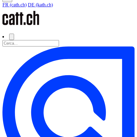
FR (cath.ch)
DE (kath.ch)