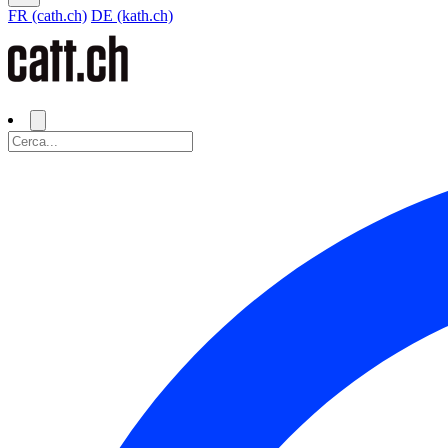
FR (cath.ch)
DE (kath.ch)