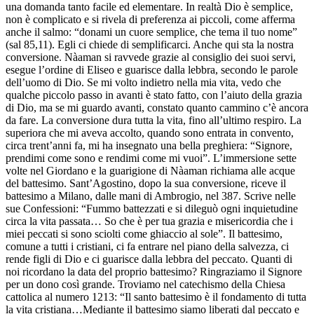
una domanda tanto facile ed elementare. In realtà Dio è semplice,
non è complicato e si rivela di preferenza ai piccoli, come afferma
anche il salmo: “donami un cuore semplice, che tema il tuo nome”
(sal 85,11). Egli ci chiede di semplificarci. Anche qui sta la nostra
conversione. Nàaman si ravvede grazie al consiglio dei suoi servi,
esegue l’ordine di Eliseo e guarisce dalla lebbra, secondo le parole
dell’uomo di Dio. Se mi volto indietro nella mia vita, vedo che
qualche piccolo passo in avanti è stato fatto, con l’aiuto della grazia
di Dio, ma se mi guardo avanti, constato quanto cammino c’è ancora
da fare. La conversione dura tutta la vita, fino all’ultimo respiro. La
superiora che mi aveva accolto, quando sono entrata in convento,
circa trent’anni fa, mi ha insegnato una bella preghiera: “Signore,
prendimi come sono e rendimi come mi vuoi”. L’immersione sette
volte nel Giordano e la guarigione di Nàaman richiama alle acque
del battesimo. Sant’Agostino, dopo la sua conversione, riceve il
battesimo a Milano, dalle mani di Ambrogio, nel 387. Scrive nelle
sue Confessioni: “Fummo battezzati e si dileguò ogni inquietudine
circa la vita passata… So che è per tua grazia e misericordia che i
miei peccati si sono sciolti come ghiaccio al sole”. Il battesimo,
comune a tutti i cristiani, ci fa entrare nel piano della salvezza, ci
rende figli di Dio e ci guarisce dalla lebbra del peccato. Quanti di
noi ricordano la data del proprio battesimo? Ringraziamo il Signore
per un dono così grande. Troviamo nel catechismo della Chiesa
cattolica al numero 1213: “Il santo battesimo è il fondamento di tutta
la vita cristiana…Mediante il battesimo siamo liberati dal peccato e