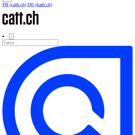
FR (cath.ch)
DE (kath.ch)