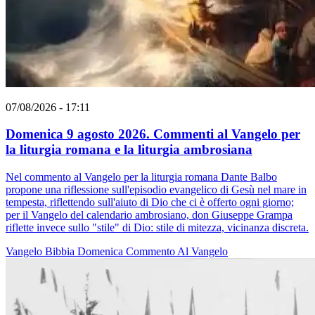
07/08/2026 - 17:11
Domenica 9 agosto 2026. Commenti al Vangelo per
la liturgia romana e la liturgia ambrosiana
Nel commento al Vangelo per la liturgia romana Dante Balbo
propone una riflessione sull'episodio evangelico di Gesù nel mare in
tempesta, riflettendo sull'aiuto di Dio che ci è offerto ogni giorno;
per il Vangelo del calendario ambrosiano, don Giuseppe Grampa
riflette invece sullo "stile" di Dio: stile di mitezza, vicinanza discreta.
Vangelo
Bibbia
Domenica
Commento Al Vangelo