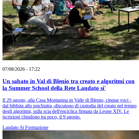
07/08/2026 - 17:22
Un sabato in Val di Blenio tra creato e algoritmi con
la Summer School della Rete Laudato si'
Il 29 agosto, alla Casa Montanina in Valle di Blenio, cinque voci -
dal biblista allo psichiatra -discutono di custodia del creato nel tempo
degli algoritmi, sulla scia dell'enciclica firmata da Leone XIV. Le
iscrizioni chiudono tra poco, il 9 agosto.
Laudato Si
Formazione