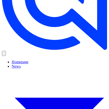
Homepage
News