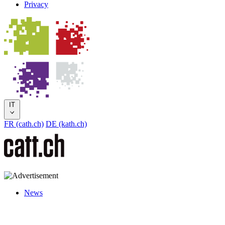
Privacy
IT
FR (cath.ch)
DE (kath.ch)
News