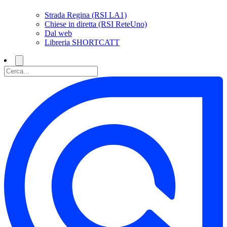
Strada Regina (RSI LA1)
Chiese in diretta (RSI ReteUno)
Dal web
Libreria SHORTCATT