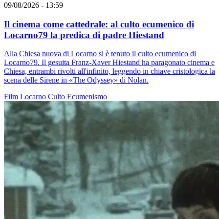
09/08/2026 - 13:59
Il cinema come cattedrale: al culto ecumenico di
Locarno79 la predica di padre Hiestand
Alla Chiesa nuova di Locarno si è tenuto il culto ecumenico di
Locarno79. Il gesuita Franz-Xaver Hiestand ha paragonato cinema e
Chiesa, entrambi rivolti all'infinito, leggendo in chiave cristologica la
scena delle Sirene in «The Odyssey» di Nolan.
Film
Locarno
Culto
Ecumenismo