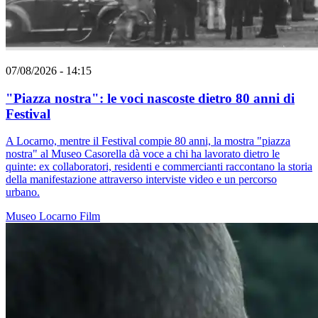
07/08/2026 - 14:15
"Piazza nostra": le voci nascoste dietro 80 anni di
Festival
A Locarno, mentre il Festival compie 80 anni, la mostra "piazza
nostra" al Museo Casorella dà voce a chi ha lavorato dietro le
quinte: ex collaboratori, residenti e commercianti raccontano la storia
della manifestazione attraverso interviste video e un percorso
urbano.
Museo
Locarno
Film