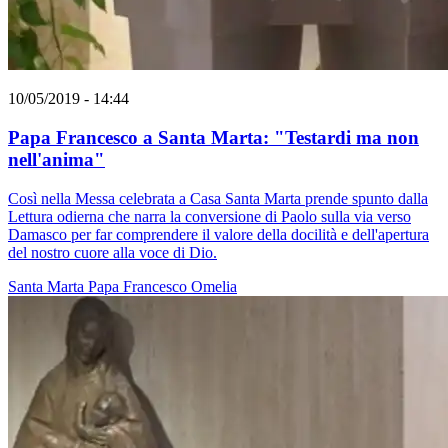
10/05/2019 - 14:44
Papa Francesco a Santa Marta: "Testardi ma non
nell'anima"
Così nella Messa celebrata a Casa Santa Marta prende spunto dalla
Lettura odierna che narra la conversione di Paolo sulla via verso
Damasco per far comprendere il valore della docilità e dell'apertura
del nostro cuore alla voce di Dio.
Santa Marta
Papa Francesco
Omelia