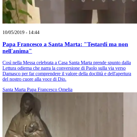
10/05/2019 - 14:44
Papa Francesco a Santa Marta: "Testardi ma non
nell'anima"
Così nella Messa celebrata a Casa Santa Marta prende spunto dalla
Lettura odierna che narra la conversione di Paolo sulla via verso
Damasco per far comprendere il valore della docilità e dell'apertura
del nostro cuore alla voce di Dio.
Santa Marta
Papa Francesco
Omelia