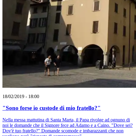
18/02/2019 - 18:00
"Sono forse io custode di mio fratello?"
Nella messa mattutina di Santa Marta, il Papa rivolge ad ognuno di
noi le domande che il Signore fece ad Adamo e a Caino. "Dove sei?
Dov'è tuo fratello?" Domande scomode e imbarazzanti che non