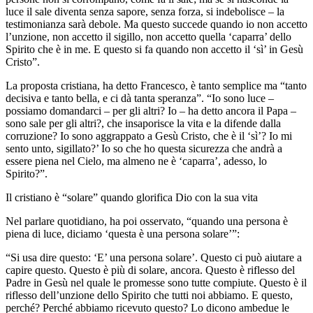
luce il sale diventa senza sapore, senza forza, si indebolisce – la
testimonianza sarà debole. Ma questo succede quando io non accetto
l’unzione, non accetto il sigillo, non accetto quella ‘caparra’ dello
Spirito che è in me. E questo si fa quando non accetto il ‘sì’ in Gesù
Cristo”.
La proposta cristiana, ha detto Francesco, è tanto semplice ma “tanto
decisiva e tanto bella, e ci dà tanta speranza”. “Io sono luce –
possiamo domandarci – per gli altri? Io – ha detto ancora il Papa –
sono sale per gli altri?, che insaporisce la vita e la difende dalla
corruzione? Io sono aggrappato a Gesù Cristo, che è il ‘sì’? Io mi
sento unto, sigillato?’ Io so che ho questa sicurezza che andrà a
essere piena nel Cielo, ma almeno ne è ‘caparra’, adesso, lo
Spirito?”.
Il cristiano è “solare” quando glorifica Dio con la sua vita
Nel parlare quotidiano, ha poi osservato, “quando una persona è
piena di luce, diciamo ‘questa è una persona solare’”:
“Si usa dire questo: ‘E’ una persona solare’. Questo ci può aiutare a
capire questo. Questo è più di solare, ancora. Questo è riflesso del
Padre in Gesù nel quale le promesse sono tutte compiute. Questo è il
riflesso dell’unzione dello Spirito che tutti noi abbiamo. E questo,
perché? Perché abbiamo ricevuto questo? Lo dicono ambedue le