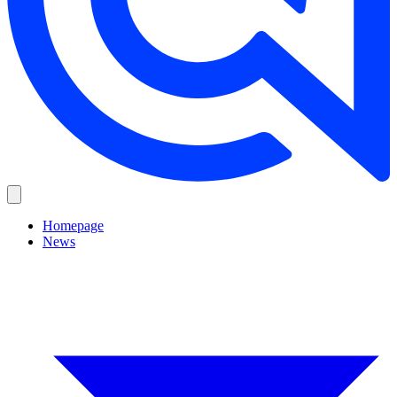
Homepage
News