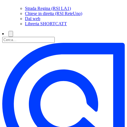
Strada Regina (RSI LA1)
Chiese in diretta (RSI ReteUno)
Dal web
Libreria SHORTCATT