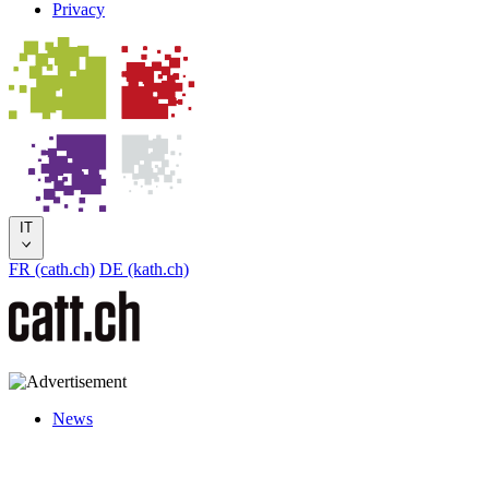
Privacy
IT
FR (cath.ch)
DE (kath.ch)
News