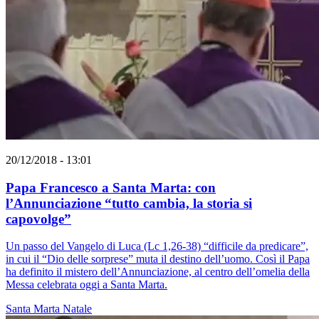
20/12/2018 - 13:01
Papa Francesco a Santa Marta: con
l’Annunciazione “tutto cambia, la storia si
capovolge”
Un passo del Vangelo di Luca (Lc 1,26-38) “difficile da predicare”,
in cui il “Dio delle sorprese” muta il destino dell’uomo. Così il Papa
ha definito il mistero dell’Annunciazione, al centro dell’omelia della
Messa celebrata oggi a Santa Marta.
Santa Marta
Natale