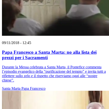
09/11/2018 - 12:45
Papa Francesco a Santa Marta: no alla lista dei
prezzi per i Sacramenti
Durante la Messa celebrata a Santa Marta, il Pontefice commenta
l’episodio evangelico della “purificazione del tempio” e invita tutti a
riflettere sullo zelo e il rispetto che riserviamo oggi alle “nostre
chiese”.
Santa Marta
Papa Francesco