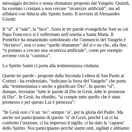
messaggio decisivo e senza sfumature proposto dal Vangelo. Quindi,
ha esortato i cristiani a non cercare “sicurezze artificiali”, ma ad
affidarsi con fiducia allo Spirito Santo. Il servizio di Alessandro
Gisotti:
Il “sì”, il “sale”, la “luce”. Sono le tre parole evangeliche forti su cui
Papa Francesco si è soffermato nell’omelia a Santa Marta. Il
Pontefice ha innanzitutto sottolineato che l’annuncio del Vangelo è
“decisivo”, non ci sono “quelle sfumature” del sì e no che, alla fine,
“ti portano a cercare una sicurezza artificiale”, come per esempio
avviene con la “casistica”.
Lo Spirito Santo ci porta alla testimonianza cristiana
Queste tre parole - proposte dalla Seconda Lettera di San Paolo ai
Corinzi - ha evidenziato, “indicano la forza del Vangelo” che porta
alla “testimonianza e anche a glorificare Dio”. In questo “sì”,
dunque, troviamo “tutte le parole di Dio in Gesù, tutte le promesse
di Dio”. In Gesù, ha ribadito, “si compie tutto quello che è stato
promesso e per questo Lui è pienezza”:
“In Gesù non c’è un ‘no’: sempre ‘sì’, per la gloria del Padre. Ma
anche noi partecipiamo di questo ‘sì’ di Gesù, perché Lui ci ha
conferito l’unzione, ci ha impresso il sigillo, ci ha dato la ‘caparra’
dello Spirito. Noi partecipiamo perché siamo unti, sigillati e abbiamo