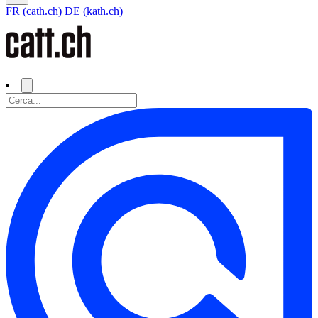
FR (cath.ch)
DE (kath.ch)