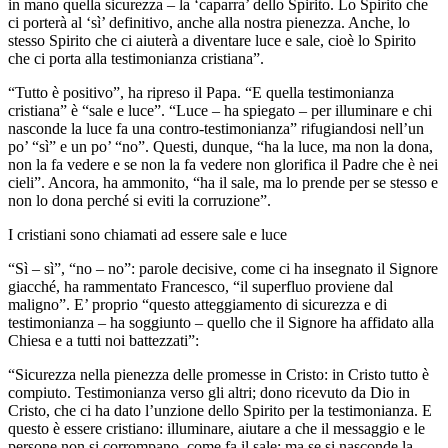
in mano quella sicurezza – la ‘caparra’ dello Spirito. Lo Spirito che
ci porterà al ‘sì’ definitivo, anche alla nostra pienezza. Anche, lo
stesso Spirito che ci aiuterà a diventare luce e sale, cioè lo Spirito
che ci porta alla testimonianza cristiana”.
“Tutto è positivo”, ha ripreso il Papa. “E quella testimonianza
cristiana” è “sale e luce”. “Luce – ha spiegato – per illuminare e chi
nasconde la luce fa una contro-testimonianza” rifugiandosi nell’un
po’ “sì” e un po’ “no”. Questi, dunque, “ha la luce, ma non la dona,
non la fa vedere e se non la fa vedere non glorifica il Padre che è nei
cieli”. Ancora, ha ammonito, “ha il sale, ma lo prende per se stesso e
non lo dona perché si eviti la corruzione”.
I cristiani sono chiamati ad essere sale e luce
“Sì – sì”, “no – no”: parole decisive, come ci ha insegnato il Signore
giacché, ha rammentato Francesco, “il superfluo proviene dal
maligno”. E’ proprio “questo atteggiamento di sicurezza e di
testimonianza – ha soggiunto – quello che il Signore ha affidato alla
Chiesa e a tutti noi battezzati”:
“Sicurezza nella pienezza delle promesse in Cristo: in Cristo tutto è
compiuto. Testimonianza verso gli altri; dono ricevuto da Dio in
Cristo, che ci ha dato l’unzione dello Spirito per la testimonianza. E
questo è essere cristiano: illuminare, aiutare a che il messaggio e le
persone non si corrompano, come fa il sale; ma se si nasconde la