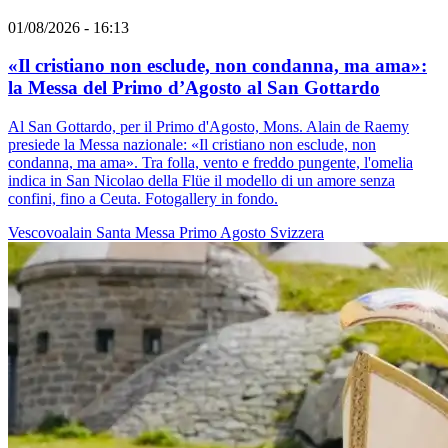
01/08/2026 - 16:13
«Il cristiano non esclude, non condanna, ma ama»:
la Messa del Primo d’Agosto al San Gottardo
Al San Gottardo, per il Primo d'Agosto, Mons. Alain de Raemy
presiede la Messa nazionale: «Il cristiano non esclude, non
condanna, ma ama». Tra folla, vento e freddo pungente, l'omelia
indica in San Nicolao della Flüe il modello di un amore senza
confini, fino a Ceuta. Fotogallery in fondo.
Vescovoalain
Santa Messa
Primo Agosto
Svizzera