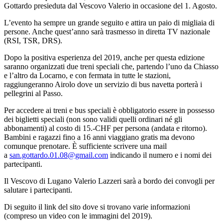
Gottardo presieduta dal Vescovo Valerio in occasione del 1. Agosto.
L’evento ha sempre un grande seguito e attira un paio di migliaia di
persone. Anche quest’anno sarà trasmesso in diretta TV nazionale
(RSI, TSR, DRS).
Dopo la positiva esperienza del 2019, anche per questa edizione
saranno organizzati due treni speciali che, partendo l’uno da Chiasso
e l’altro da Locarno, e con fermata in tutte le stazioni,
raggiungeranno Airolo dove un servizio di bus navetta porterà i
pellegrini al Passo.
Per accedere ai treni e bus speciali è obbligatorio essere in possesso
dei biglietti speciali (non sono validi quelli ordinari né gli
abbonamenti) al costo di 15.-CHF per persona (andata e ritorno).
Bambini e ragazzi fino a 16 anni viaggiano gratis ma devono
comunque prenotare. È sufficiente scrivere una mail
a
san.gottardo.01.08@gmail.com
indicando il numero e i nomi dei
partecipanti.
Il Vescovo di Lugano Valerio Lazzeri sarà a bordo dei convogli per
salutare i partecipanti.
Di seguito il link del sito dove si trovano varie informazioni
(compreso un video con le immagini del 2019).