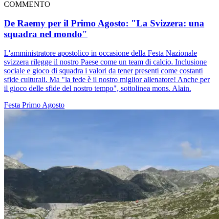
COMMENTO
De Raemy per il Primo Agosto: "La Svizzera: una
squadra nel mondo"
L'amministratore apostolico in occasione della Festa Nazionale
svizzera rilegge il nostro Paese come un team di calcio. Inclusione
sociale e gioco di squadra i valori da tener presenti come costanti
sfide culturali. Ma "la fede è il nostro miglior allenatore! Anche per
il gioco delle sfide del nostro tempo", sottolinea mons. Alain.
Festa
Primo Agosto