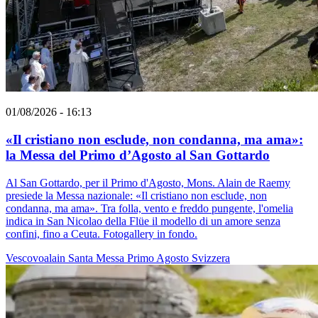
01/08/2026 - 16:13
«Il cristiano non esclude, non condanna, ma ama»:
la Messa del Primo d’Agosto al San Gottardo
Al San Gottardo, per il Primo d'Agosto, Mons. Alain de Raemy
presiede la Messa nazionale: «Il cristiano non esclude, non
condanna, ma ama». Tra folla, vento e freddo pungente, l'omelia
indica in San Nicolao della Flüe il modello di un amore senza
confini, fino a Ceuta. Fotogallery in fondo.
Vescovoalain
Santa Messa
Primo Agosto
Svizzera