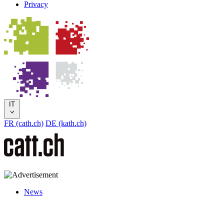
Privacy
IT
FR (cath.ch)
DE (kath.ch)
News