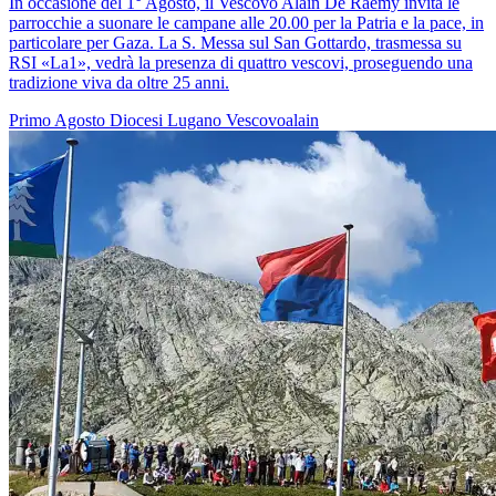
In occasione del 1° Agosto, il Vescovo Alain De Raemy invita le
parrocchie a suonare le campane alle 20.00 per la Patria e la pace, in
particolare per Gaza. La S. Messa sul San Gottardo, trasmessa su
RSI «La1», vedrà la presenza di quattro vescovi, proseguendo una
tradizione viva da oltre 25 anni.
Primo Agosto
Diocesi Lugano
Vescovoalain