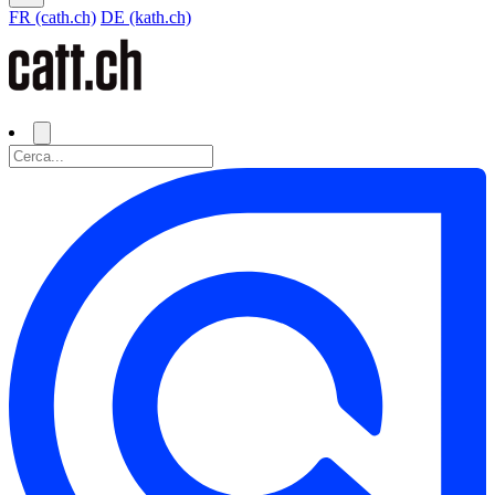
FR (cath.ch)
DE (kath.ch)