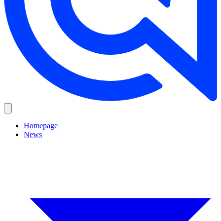
Homepage
News