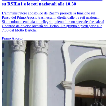
su RSILa1 e le reti nazionali alle 10.30
L'amministratore apostolico de Raemy presiede la funzione sul
Passo del Primo Agosto trasmessa in diretta dalle tre reti nazionali.
Si attendono centinaia di pellegrini, pieno il treno speciale che sale al
Gottardo da diverse località del Ticino. Un gruppo a piedi parte alle
7.30 dal Motto Bartola.
Primo Agosto