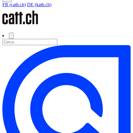
FR (cath.ch)
DE (kath.ch)