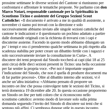
prossime settimane le diverse sezioni del Cantone si riuniranno per
confrontarsi e affrontare le tematiche proposte. Ne parliamo con
don
Marco Notari, responsabile cantonale per la Spiritualità in
Scoutismo Ticino e assistente del Gruppo Sezioni Scout
Cattoliche:
«Il documento è arrivato a me in qualità di assistente, a
novembre ci siamo poi trovati con la direzione e solo
successivamente abbiamo inviato alle singole sezioni cattoliche del
cantone le indicazioni e il questionario un pochino adattato a partire
dalle domande originali con la richiesta di trovarsi con i capi e
discuterne assieme. Facendo in questo modo abbiamo dilungato un
po’ i tempi e ora ci prenderemo qualche settimana in più rispetto alla
scadenza stabilita per poter creare un dibattito fertile con i ragazzi e
solo successivamente inviare la consultazione in Curia». A
discutere dei temi proposti dal Sinodo toccherà ai capi (dai 18 ai 25
anni circa) delle dieci sezioni presenti in Ticino: una bella occasione
per far sentire la propria voce. «Per noi è importante seguire
l’indicazione del Sinodo, che non è quella di produrre documenti ma
di far partire processi». Oltre al dibattito interno alle sezioni, vi è
anche un’altra iniziativa: «Abbiamo pensato di proporre un
incontro
on line
che possa coinvolgere tutte le sezioni del Ticino, si
terrà domenica 19 dicembre alle 20. In questa occasione proporremo
un Sinodo
on line
per tutti coloro che si riconoscono nello
scoutismo cattolico: avremo modo di lavorare solo sulla prima
domanda seguendo l’invito del Sinodo di discutere sui temi che si
sentono più affini. Ci sembrava dunque utile in questo incontro