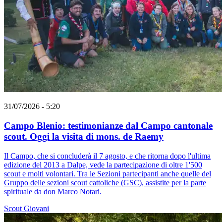
31/07/2026 - 5:20
Campo Blenio: testimonianze dal Campo cantonale
scout. Oggi la visita di mons. de Raemy
Il Campo, che si concluderà il 7 agosto, e che ritorna dopo l'ultima
edizione del 2013 a Dalpe, vede la partecipazione di oltre 1'500
scout e molti volontari. Tra le Sezioni partecipanti anche quelle del
Gruppo delle sezioni scout cattoliche (GSC), assistite per la parte
spirituale da don Marco Notari.
Scout
Giovani