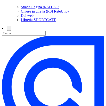
Strada Regina (RSI LA1)
Chiese in diretta (RSI ReteUno)
Dal web
Libreria SHORTCATT