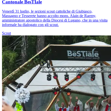
Cantonale BesTIale
Venerdì 31 luglio, le sezioni scout cattoliche di Giubiasco,
Massagno e Tesserete hanno accolto mons. Alain de Raemy,
amministratore apostolico della Diocesi di Lugano, che in una visita
informale ha dialogato con gli scout.
Scout