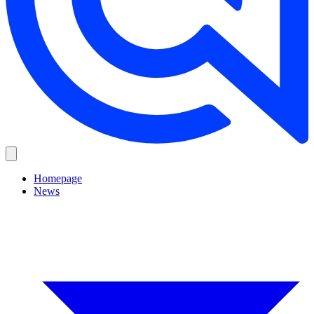
Homepage
News