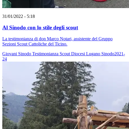
31/01/2022 - 5:18
Al Sinodo con lo stile degli scout
La testimonianza di don Marco Notari, assistente del Gruppo
Sezioni Scout Cattoliche del Ticino.
Giovani
Sinodo
Testimonianza
Scout
Diocesi Lugano
Sinodo2021-
24