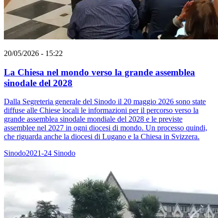
20/05/2026 - 15:22
La Chiesa nel mondo verso la grande assemblea
sinodale del 2028
Dalla Segreteria generale del Sinodo il 20 maggio 2026 sono state
diffuse alle Chiese locali le informazioni per il percorso verso la
grande assemblea sinodale mondiale del 2028 e le previste
assemblee nel 2027 in ogni diocesi di mondo. Un processo quindi,
che riguarda anche la diocesi di Lugano e la Chiesa in Svizzera.
Sinodo2021-24
Sinodo