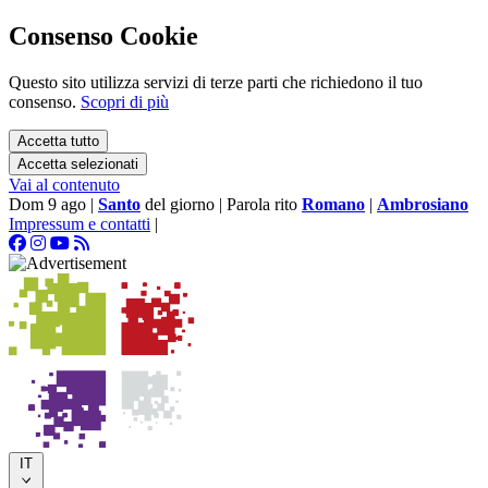
Consenso Cookie
Questo sito utilizza servizi di terze parti che richiedono il tuo
consenso.
Scopri di più
Accetta tutto
Accetta selezionati
Vai al contenuto
Dom 9 ago
|
Santo
del giorno
|
Parola rito
Romano
|
Ambrosiano
Impressum e contatti
|
IT