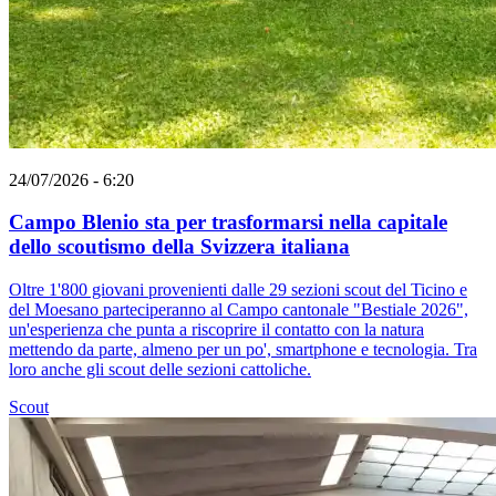
24/07/2026 - 6:20
Campo Blenio sta per trasformarsi nella capitale
dello scoutismo della Svizzera italiana
Oltre 1'800 giovani provenienti dalle 29 sezioni scout del Ticino e
del Moesano parteciperanno al Campo cantonale "Bestiale 2026",
un'esperienza che punta a riscoprire il contatto con la natura
mettendo da parte, almeno per un po', smartphone e tecnologia. Tra
loro anche gli scout delle sezioni cattoliche.
Scout