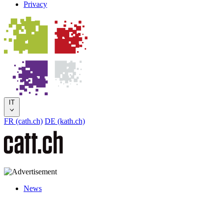
Privacy
IT
FR (cath.ch)
DE (kath.ch)
News