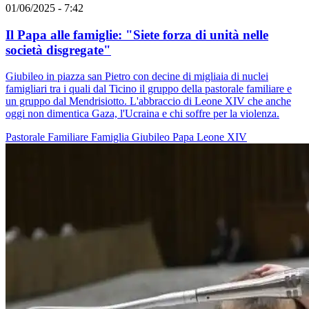
01/06/2025 - 7:42
Il Papa alle famiglie: "Siete forza di unità nelle
società disgregate"
Giubileo in piazza san Pietro con decine di migliaia di nuclei
famigliari tra i quali dal Ticino il gruppo della pastorale familiare e
un gruppo dal Mendrisiotto. L'abbraccio di Leone XIV che anche
oggi non dimentica Gaza, l'Ucraina e chi soffre per la violenza.
Pastorale Familiare
Famiglia
Giubileo
Papa Leone XIV