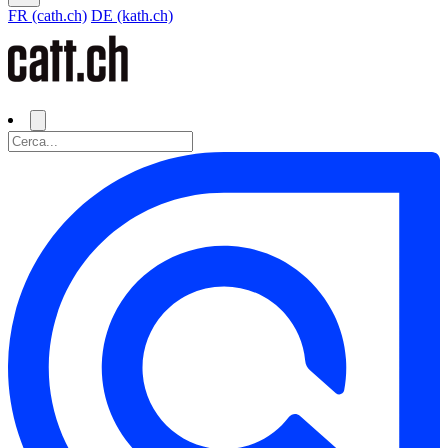
FR (cath.ch)
DE (kath.ch)