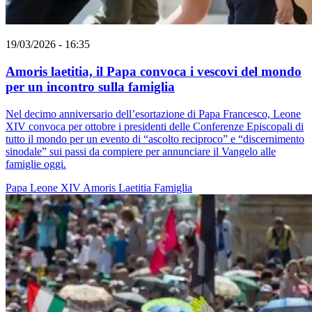
19/03/2026 - 16:35
Amoris laetitia, il Papa convoca i vescovi del mondo
per un incontro sulla famiglia
Nel decimo anniversario dell’esortazione di Papa Francesco, Leone
XIV convoca per ottobre i presidenti delle Conferenze Episcopali di
tutto il mondo per un evento di “ascolto reciproco” e “discernimento
sinodale” sui passi da compiere per annunciare il Vangelo alle
famiglie oggi.
Papa Leone XIV
Amoris Laetitia
Famiglia