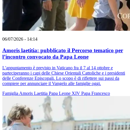
06/07/2026 - 14:14
Amoris laetitia: pubblicato il Percorso tematico per
l’incontro convocato da Papa Leone
L'appuntamento è previsto in Vaticano fra il 7 al 14 ottobre e
parteciperanno i capi delle Chiese Orientali Cattoliche e i presidenti
delle Conferenze Episcopali. Lo scopo è di riflettere sui passi da
compiere per annunciare il Vangelo alle famiglie oggi.
Famiglia
Amoris Laetitia
Papa Leone XIV
Papa Francesco