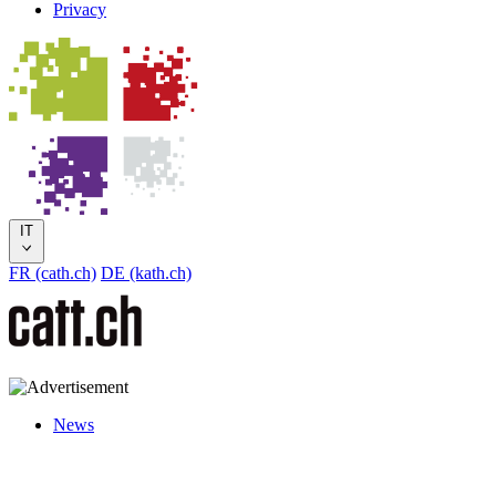
Privacy
IT
FR (cath.ch)
DE (kath.ch)
News