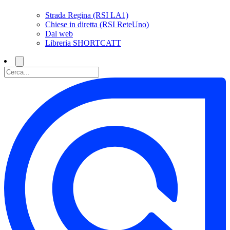
Strada Regina (RSI LA1)
Chiese in diretta (RSI ReteUno)
Dal web
Libreria SHORTCATT