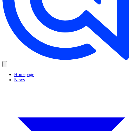
Homepage
News