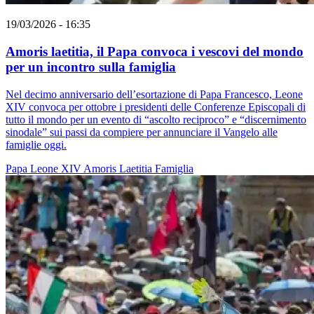
19/03/2026 - 16:35
Amoris laetitia, il Papa convoca i vescovi del mondo
per un incontro sulla famiglia
Nel decimo anniversario dell’esortazione di Papa Francesco, Leone
XIV convoca per ottobre i presidenti delle Conferenze Episcopali di
tutto il mondo per un evento di “ascolto reciproco” e “discernimento
sinodale” sui passi da compiere per annunciare il Vangelo alle
famiglie oggi.
Papa Leone XIV
Amoris Laetitia
Famiglia