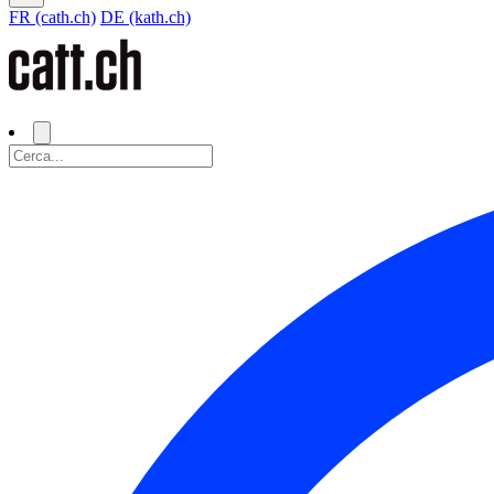
FR (cath.ch)
DE (kath.ch)