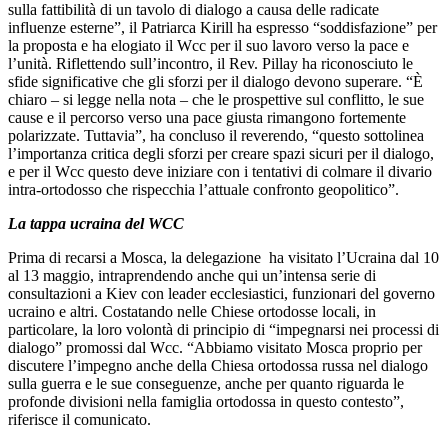
sulla fattibilità di un tavolo di dialogo a causa delle radicate
influenze esterne”, il Patriarca Kirill ha espresso “soddisfazione” per
la proposta e ha elogiato il Wcc per il suo lavoro verso la pace e
l’unità. Riflettendo sull’incontro, il Rev. Pillay ha riconosciuto le
sfide significative che gli sforzi per il dialogo devono superare. “È
chiaro – si legge nella nota – che le prospettive sul conflitto, le sue
cause e il percorso verso una pace giusta rimangono fortemente
polarizzate. Tuttavia”, ha concluso il reverendo, “questo sottolinea
l’importanza critica degli sforzi per creare spazi sicuri per il dialogo,
e per il Wcc questo deve iniziare con i tentativi di colmare il divario
intra-ortodosso che rispecchia l’attuale confronto geopolitico”.
La tappa ucraina del WCC
Prima di recarsi a Mosca, la delegazione ha visitato l’Ucraina dal 10
al 13 maggio, intraprendendo anche qui un’intensa serie di
consultazioni a Kiev con leader ecclesiastici, funzionari del governo
ucraino e altri. Costatando nelle Chiese ortodosse locali, in
particolare, la loro volontà di principio di “impegnarsi nei processi di
dialogo” promossi dal Wcc. “Abbiamo visitato Mosca proprio per
discutere l’impegno anche della Chiesa ortodossa russa nel dialogo
sulla guerra e le sue conseguenze, anche per quanto riguarda le
profonde divisioni nella famiglia ortodossa in questo contesto”,
riferisce il comunicato.