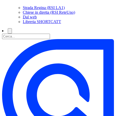
Strada Regina (RSI LA1)
Chiese in diretta (RSI ReteUno)
Dal web
Libreria SHORTCATT