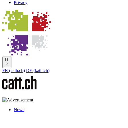
Privacy
IT
FR (cath.ch)
DE (kath.ch)
News