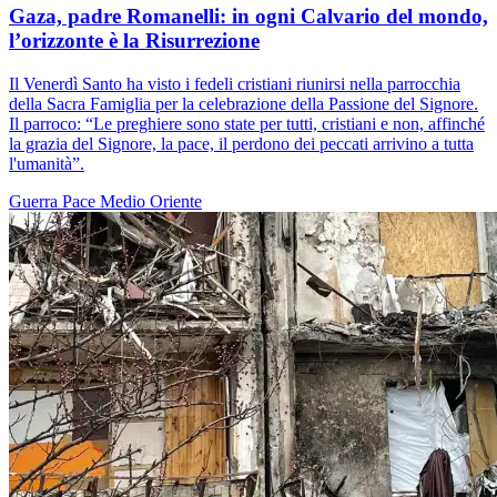
Gaza, padre Romanelli: in ogni Calvario del mondo,
l’orizzonte è la Risurrezione
Il Venerdì Santo ha visto i fedeli cristiani riunirsi nella parrocchia
della Sacra Famiglia per la celebrazione della Passione del Signore.
Il parroco: “Le preghiere sono state per tutti, cristiani e non, affinché
la grazia del Signore, la pace, il perdono dei peccati arrivino a tutta
l'umanità”.
Guerra
Pace
Medio Oriente