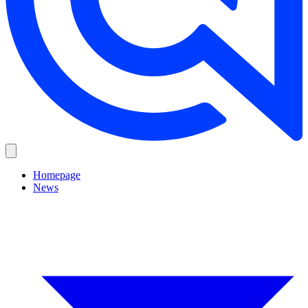
Homepage
News