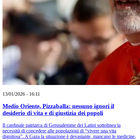
13/01/2026 - 16:11
Medio Oriente, Pizzaballa: nessuno ignori il
desiderio di vita e di giustizia dei popoli
Il cardinale patriarca di Gerusalemme dei Latini sottolinea la
necessità di concedere alle popolazioni di “vivere una vita
dignitosa”. A Gaza la situazione è devastante, mancano le medicine,