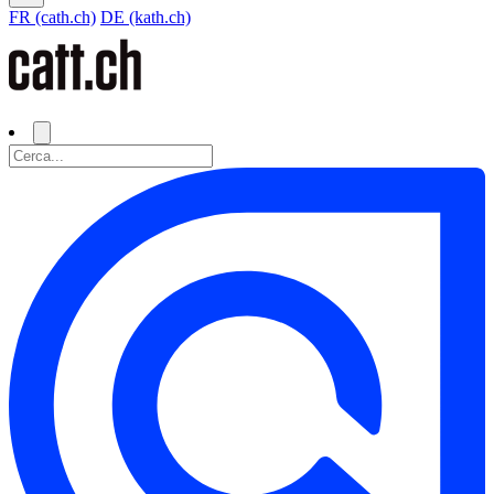
FR (cath.ch)
DE (kath.ch)