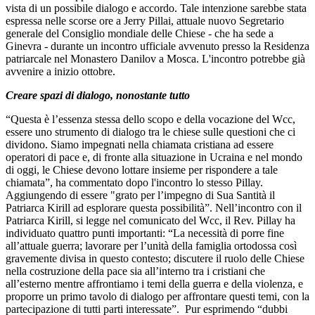
vista di un possibile dialogo e accordo. Tale intenzione sarebbe stata
espressa nelle scorse ore a Jerry Pillai, attuale nuovo Segretario
generale del Consiglio mondiale delle Chiese - che ha sede a
Ginevra - durante un incontro ufficiale avvenuto presso la Residenza
patriarcale nel Monastero Danilov a Mosca. L'incontro potrebbe già
avvenire a inizio ottobre.
Creare spazi di dialogo, nonostante tutto
“Questa è l’essenza stessa dello scopo e della vocazione del Wcc,
essere uno strumento di dialogo tra le chiese sulle questioni che ci
dividono. Siamo impegnati nella chiamata cristiana ad essere
operatori di pace e, di fronte alla situazione in Ucraina e nel mondo
di oggi, le Chiese devono lottare insieme per rispondere a tale
chiamata”, ha commentato dopo l'incontro lo stesso Pillay.
Aggiungendo di essere "grato per l’impegno di Sua Santità il
Patriarca Kirill ad esplorare questa possibilità”. Nell’incontro con il
Patriarca Kirill, si legge nel comunicato del Wcc, il Rev. Pillay ha
individuato quattro punti importanti: “La necessità di porre fine
all’attuale guerra; lavorare per l’unità della famiglia ortodossa così
gravemente divisa in questo contesto; discutere il ruolo delle Chiese
nella costruzione della pace sia all’interno tra i cristiani che
all’esterno mentre affrontiamo i temi della guerra e della violenza, e
proporre un primo tavolo di dialogo per affrontare questi temi, con la
partecipazione di tutti parti interessate”. Pur esprimendo “dubbi