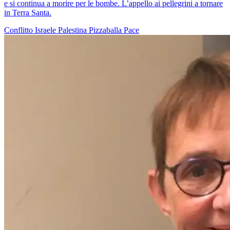
e si continua a morire per le bombe. L’appello ai pellegrini a tornare
in Terra Santa.
Conflitto Israele Palestina
Pizzaballa
Pace