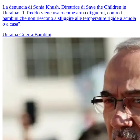
La denuncia di Sonia Khush, Direttrice di Save the Children in
Ucraina: “Il freddo viene usato come arma di guerra, contro i
bambini che non riescono a sfuggire alle temperature rigide a scuola
o a casa".
Ucraina
Guerra
Bambini