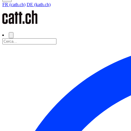
FR (cath.ch)
DE (kath.ch)