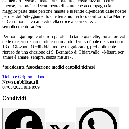
elementari. Penso ai malati di Covid tracheostomizzati in cure
intense, ma anche al sentimento di paura che accompagna la
maggior parte delle persone malate e le rende dipendenti dalle nostre
parole, dall’atteggiamento che teniamo nei loro confronti. La Madre
di Gesù non stava ai piedi della croce a teorizzare…
semplicemente
stabat
.
Per non aggiungere ulteriori parole alla tante già dette, più autorevoli
delle mie, vorrei concludere ricordando il verso finale del sonetto n.
13 di Giovanni Orelli (Né timo né maggiorana), probabilmente
ripreso da una citazione di S. Bernardo di Chiaravalle: «Misura per
amare è amare, sempre, senza misura».
*presidente Associazione medici cattolici ticinesi
Ticino e Grigionitaliano
News pubblicata il:
07/03/2021 alle 8:09
Condividi