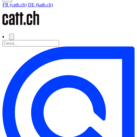
FR (cath.ch)
DE (kath.ch)