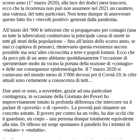
scorso anno (1° marzo 2020), alla luce dei dodici mesi trascorsi,
ecco che la ricorrenza non può non assumere nel 2021 un carattere,
una valenza, del tutto particolari. Non temo dunque di annoverare
questo fatto fra i «risvolti positivi» generati dalla pandemia.
All’inizio del ‘900 le infezioni che si propagavano per contagio (una
su tutte la tuberculosi) costituivano la principale causa di morte in
tutti gli strati della popolazione – fino all’inizio dello scorso anno, se
mai ci capitava di pensarci, ritenevamo questa evenienza ancora
possibile ma senz’altro circoscritta a terre e popoli lontani. Ecco che
da poco più di un anno abbiamo quotidianamente l’occasione di
sperimentare molto da vicino la portata della nozione di «contagio»
e delle sue conseguenze epidemiologiche. Il 7 marzo 2020 si
contavano nel mondo meno di 3’000 decessi per il Covid-19; le cifre
attuali sono certamente a conoscenza di tutti…
Due anni or sono, a novembre, grazie ad una particolare
contingenza, in occasione della Giornata dei Poveri ho
improvvisamente intuito la profonda differenza che intercorre tra il
parlare di «povertà» o di «poveri». La povertà può rimanere un
concetto astratto. Il povero per contro ha un volto, ha due occhi che
ti guardano, un corpo – una persona dunque totalmente equivalente
alla mia. Di riflesso mi sorge spontaneo il parallelo fra i termini di
«malato» e «malattia».