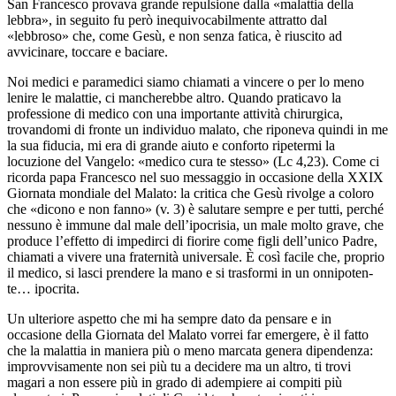
San Francesco provava grande repulsione dalla «malattia della
lebbra», in seguito fu però inequivocabilmente attratto dal
«lebbroso» che, come Gesù, e non senza fatica, è riuscito ad
avvicinare, toccare e baciare.
Noi medici e paramedici siamo chiamati a vincere o per lo meno
lenire le malattie, ci mancherebbe altro. Quando praticavo la
professione di medico con una importante attività chirurgica,
trovandomi di fronte un individuo malato, che riponeva quindi in me
la sua fiducia, mi era di grande aiuto e conforto ripetermi la
locuzione del Vangelo: «medico cura te stesso» (Lc 4,23). Come ci
ricorda papa Francesco nel suo messaggio in occasione della XXIX
Giornata mondiale del Malato: la critica che Gesù rivolge a coloro
che «dicono e non fanno» (v. 3) è salutare sempre e per tutti, perché
nessuno è immune dal male dell’ipocrisia, un male molto grave, che
produce l’effetto di impedirci di fiorire come figli dell’unico Padre,
chiamati a vivere una fraternità universale. È così facile che, proprio
il medico, si lasci prendere la mano e si trasformi in un onnipoten-
te… ipocrita.
Un ulteriore aspetto che mi ha sempre dato da pensare e in
occasione della Giornata del Malato vorrei far emergere, è il fatto
che la malattia in maniera più o meno marcata genera dipendenza:
improvvisamente non sei più tu a decidere ma un altro, ti trovi
magari a non essere più in grado di adempiere ai compiti più