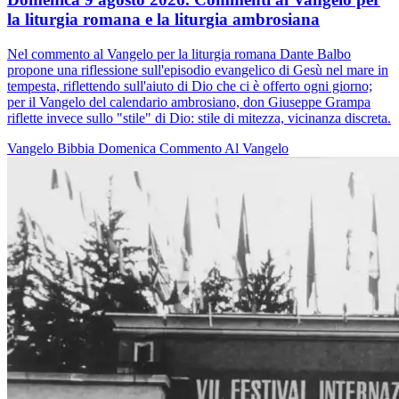
la liturgia romana e la liturgia ambrosiana
Nel commento al Vangelo per la liturgia romana Dante Balbo
propone una riflessione sull'episodio evangelico di Gesù nel mare in
tempesta, riflettendo sull'aiuto di Dio che ci è offerto ogni giorno;
per il Vangelo del calendario ambrosiano, don Giuseppe Grampa
riflette invece sullo "stile" di Dio: stile di mitezza, vicinanza discreta.
Vangelo
Bibbia
Domenica
Commento Al Vangelo