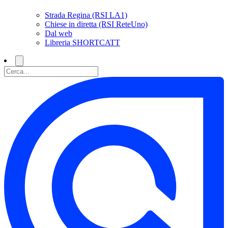
Strada Regina (RSI LA1)
Chiese in diretta (RSI ReteUno)
Dal web
Libreria SHORTCATT