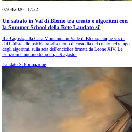
07/08/2026 - 17:22
Un sabato in Val di Blenio tra creato e algoritmi con
la Summer School della Rete Laudato si'
Il 29 agosto, alla Casa Montanina in Valle di Blenio, cinque voci -
dal biblista allo psichiatra -discutono di custodia del creato nel tempo
degli algoritmi, sulla scia dell'enciclica firmata da Leone XIV. Le
iscrizioni chiudono tra poco, il 9 agosto.
Laudato Si
Formazione