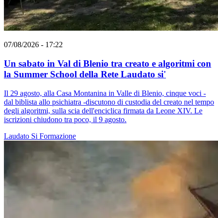
07/08/2026 - 17:22
Un sabato in Val di Blenio tra creato e algoritmi con
la Summer School della Rete Laudato si'
Il 29 agosto, alla Casa Montanina in Valle di Blenio, cinque voci -
dal biblista allo psichiatra -discutono di custodia del creato nel tempo
degli algoritmi, sulla scia dell'enciclica firmata da Leone XIV. Le
iscrizioni chiudono tra poco, il 9 agosto.
Laudato Si
Formazione