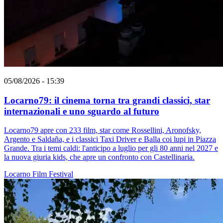
05/08/2026 - 15:39
Locarno79: il cinema torna tra grandi classici, star
internazionali e uno sguardo al futuro
Locarno79 apre con 233 film, star come Rossellini, Aronofsky,
Argento e Saldaña, e i classici Taxi Driver e Balla coi lupi in Piazza
Grande. Tra i temi caldi: l'anticipo a luglio per gli 80 anni nel 2027 e
la nuova giuria kids, che apre un confronto con Castellinaria.
Locarno
Film
Festival