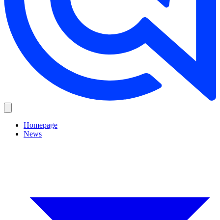
Homepage
News