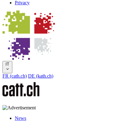
Privacy
IT
FR (cath.ch)
DE (kath.ch)
News