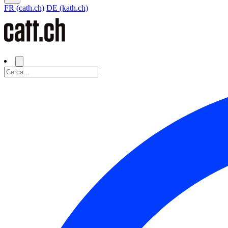
FR (cath.ch)
DE (kath.ch)