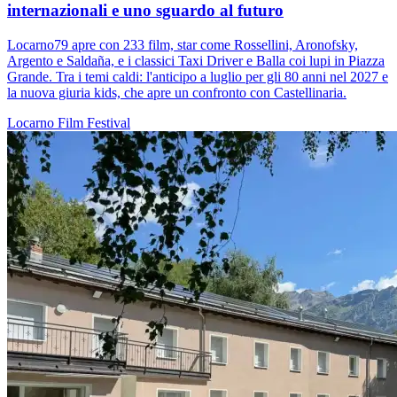
internazionali e uno sguardo al futuro
Locarno79 apre con 233 film, star come Rossellini, Aronofsky,
Argento e Saldaña, e i classici Taxi Driver e Balla coi lupi in Piazza
Grande. Tra i temi caldi: l'anticipo a luglio per gli 80 anni nel 2027 e
la nuova giuria kids, che apre un confronto con Castellinaria.
Locarno
Film
Festival