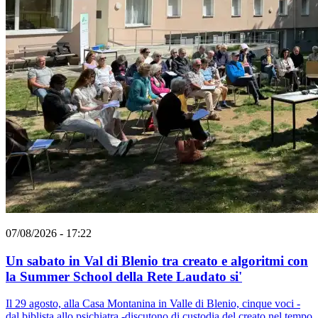
07/08/2026 - 17:22
Un sabato in Val di Blenio tra creato e algoritmi con
la Summer School della Rete Laudato si'
Il 29 agosto, alla Casa Montanina in Valle di Blenio, cinque voci -
dal biblista allo psichiatra -discutono di custodia del creato nel tempo