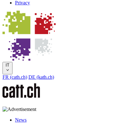
Privacy
IT
FR (cath.ch)
DE (kath.ch)
News