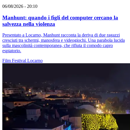
06/08/2026 - 20:10
Manhunt: quando i figli del computer cercano la
salvezza nella violenza
Presentato a Locarno, Manhunt racconta la deriva di due ragazzi
cresciuti tra schermi, manosfera e videogiochi. Una parabola lucida
sulla mascolinità contemporanea, che rifiuta il comodo capro
espiatorio.
Film
Festival
Locarno