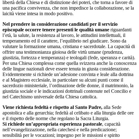
libertà della Chiesa e di distinzione dei poteri, che torna a favore di
una pacifica convivenza, che non impedisce la collaborazione, se la
laicità viene intesa in modo positivo.
Nel prendere in considerazione candidati per il servizio
episcopale occorre tenere presenti le qualità umane
riguardanti
l’età, la salute, la resistenza al lavoro, le attitudini intellettuali, il
temperamento ed il carattere, l’equilibrio nel giudicare. Sono da
valutare la formazione umana, cristiana e sacerdotale. La capacità di
offrire una testimonianza gioiosa delle virtù umane (prudenza,
giustizia, fortezza e temperanza) e teologali (fede, speranza e carità).
Per una Chiesa complessa come quella svizzera anche la conoscenza
delle lingue nazionali deve essere tenuta in giusta considerazione.
Evidentemente si richiede un’adesione convinta e leale alla dottrina
e al Magistero ecclesiale, in particolare su alcuni punti come il
sacerdozio ministeriale, l’ordinazione delle donne, il matrimonio, la
giustizia sociale e le indicazioni dottrinali contenute nel Concilio e
nel Catechismo universale della Chiesa cattolica.
Viene richiesta fedeltà e rispetto al Santo Padre,
alla Sede
apostolica e alla gerarchia; fedeltà al celibato e alla liturgia delle ore
e il rispetto delle norme che regolano la Sacra Liturgia.
Si richiede un’appropriata esperienza pastorale
, capacità
nell’evangelizzazione, nella catechesi e nella predicazione;
sensibilità per le vocazioni; impegno per le missioni e spirito