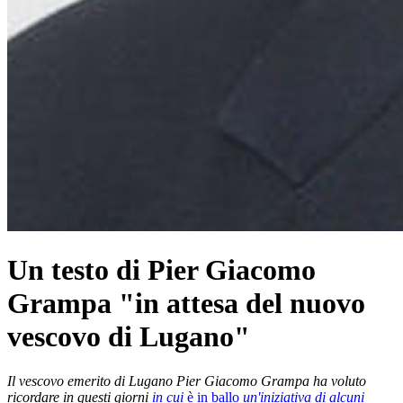
Un testo di Pier Giacomo
Grampa "in attesa del nuovo
vescovo di Lugano"
Il vescovo emerito di Lugano Pier Giacomo Grampa ha voluto
ricordare in questi giorni
in cui
è in ballo
un'iniziativa di alcuni