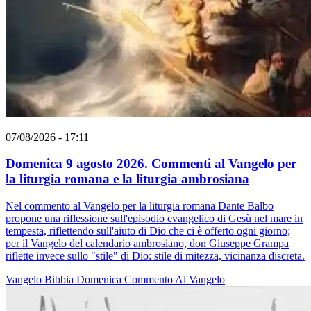
07/08/2026 - 17:11
Domenica 9 agosto 2026. Commenti al Vangelo per
la liturgia romana e la liturgia ambrosiana
Nel commento al Vangelo per la liturgia romana Dante Balbo
propone una riflessione sull'episodio evangelico di Gesù nel mare in
tempesta, riflettendo sull'aiuto di Dio che ci è offerto ogni giorno;
per il Vangelo del calendario ambrosiano, don Giuseppe Grampa
riflette invece sullo "stile" di Dio: stile di mitezza, vicinanza discreta.
Vangelo
Bibbia
Domenica
Commento Al Vangelo