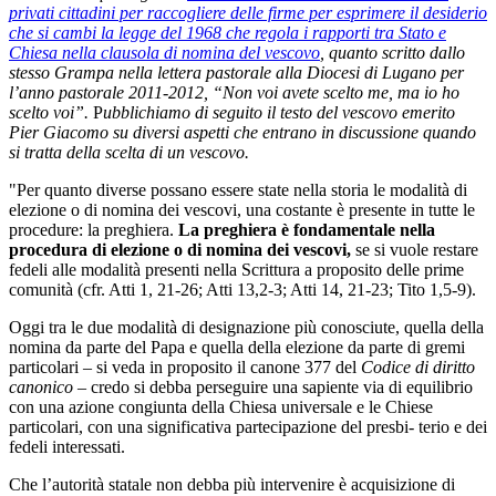
privati cittadini per raccogliere delle firme per esprimere il desiderio
che si cambi la legge del 1968 che regola i rapporti tra Stato e
Chiesa nella clausola di nomina del vescovo
, quanto scritto dallo
stesso Grampa nella lettera pastorale alla Diocesi di Lugano per
l’anno pastorale 2011-2012, “Non voi avete scelto me, ma io ho
scelto voi”.
P
ubblichiamo di seguito il testo del vescovo emerito
Pier Giacomo su diversi aspetti che entrano in discussione quando
si tratta della scelta di un vescovo.
"Per quanto diverse possano essere state nella storia le modalità di
elezione o di nomina dei vescovi, una costante è presente in tutte le
procedure: la preghiera.
La preghiera è fondamentale nella
procedura di elezione o di nomina dei vescovi,
se si vuole restare
fedeli alle modalità presenti nella Scrittura a proposito delle prime
comunità (cfr. Atti 1, 21-26; Atti 13,2-3; Atti 14, 21-23; Tito 1,5-9).
Oggi tra le due modalità di designazione più conosciute, quella della
nomina da parte del Papa e quella della elezione da parte di gremi
particolari – si veda in proposito il canone 377 del
Codice di diritto
canonico
– credo si debba perseguire una sapiente via di equilibrio
con una azione congiunta della Chiesa universale e le Chiese
particolari, con una significativa partecipazione del presbi- terio e dei
fedeli interessati.
Che l’autorità statale non debba più intervenire è acquisizione di