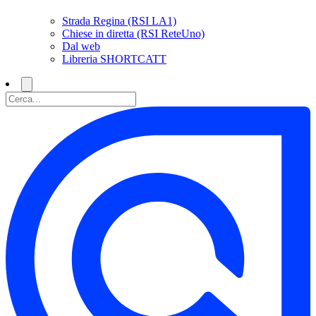
Strada Regina (RSI LA1)
Chiese in diretta (RSI ReteUno)
Dal web
Libreria SHORTCATT