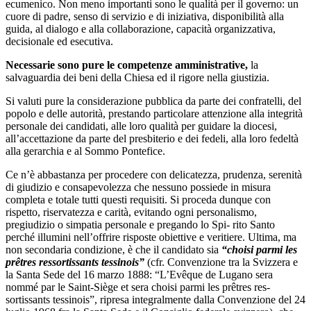
ecumenico. Non meno importanti sono le qualità per il governo: un
cuore di padre, senso di servizio e di iniziativa, disponibilità alla
guida, al dialogo e alla collaborazione, capacità organizzativa,
decisionale ed esecutiva.
Necessarie sono pure le competenze amministrative,
la
salvaguardia dei beni della Chiesa ed il rigore nella giustizia.
Si valuti pure la considerazione pubblica da parte dei confratelli, del
popolo e delle autorità, prestando particolare attenzione alla integrità
personale dei candidati, alle loro qualità per guidare la diocesi,
all’accettazione da parte del presbiterio e dei fedeli, alla loro fedeltà
alla gerarchia e al Sommo Pontefice.
Ce n’è abbastanza per procedere con delicatezza, prudenza, serenità
di giudizio e consapevolezza che nessuno possiede in misura
completa e totale tutti questi requisiti. Si proceda dunque con
rispetto, riservatezza e carità, evitando ogni personalismo,
pregiudizio o simpatia personale e pregando lo Spi- rito Santo
perché illumini nell’offrire risposte obiettive e veritiere. Ultima, ma
non secondaria condizione, è che il candidato sia
“choisi parmi les
prêtres ressortissants tessinois”
(cfr. Convenzione tra la Svizzera e
la Santa Sede del 16 marzo 1888: “L’Evêque de Lugano sera
nommé par le Saint-Siège et sera choisi parmi les prêtres res-
sortissants tessinois”, ripresa integralmente dalla Convenzione del 24