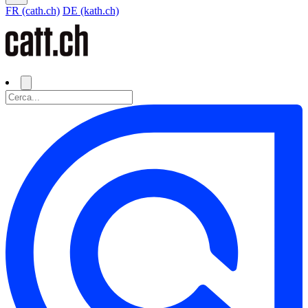
FR (cath.ch)
DE (kath.ch)