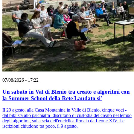
07/08/2026 - 17:22
Un sabato in Val di Blenio tra creato e algoritmi con
la Summer School della Rete Laudato si'
Il 29 agosto, alla Casa Montanina in Valle di Blenio, cinque voci -
dal biblista allo psichiatra -discutono di custodia del creato nel tempo
degli algoritmi, sulla scia dell'enciclica firmata da Leone XIV. Le
iscrizioni chiudono tra poco, il 9 agosto.