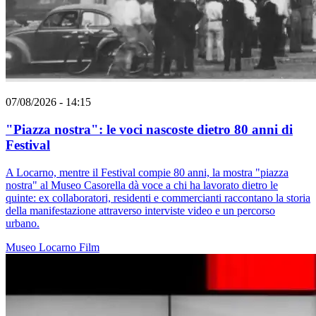
07/08/2026 - 14:15
"Piazza nostra": le voci nascoste dietro 80 anni di
Festival
A Locarno, mentre il Festival compie 80 anni, la mostra "piazza
nostra" al Museo Casorella dà voce a chi ha lavorato dietro le
quinte: ex collaboratori, residenti e commercianti raccontano la storia
della manifestazione attraverso interviste video e un percorso
urbano.
Museo
Locarno
Film