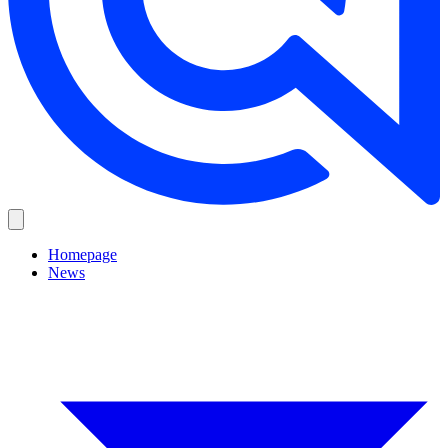
Homepage
News