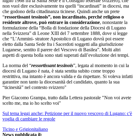
luglio 1968 fra la Santa Sede e il Consiglio federale svizzero), che
non vuol dire esclusivamente tra quelli “incardinati” in diocesi, ma
che godono della cittadinanza ticinese. Quindi anche un prete
“
ressortissant tessinois”, non incardinato, perché religioso o
residente altrove, può entrare in considerazione
, nonostante la
formulazione della “Bolla di fondazione della Diocesi di Lugano
nella Svizzera” di Leone XIII del 7 settembre 1888, dove si legge
che “L’Ammini- stratore Apostolico di Lugano dovrà poi essere
eletto dalla Santa Sede fra i Sacerdoti soggetti alla giurisdizione
Luganese, sentito il parere del Vescovo di Basilea”. Molti altri
aspetti di questa bolla sono stati superati dall’evoluzione dei tempi.
La norma del “
ressortissant tessinois
”, legata al momento in cui la
diocesi di Lugano è nata, è stata sentita subito come troppo
restrittiva, ma intanto è ancora valida e da rispettare. Si voleva infatti
garantire non tanto la diocesanità del candidato, quanto la sua
“ticinesità” nel contesto svizzero"
Pier Giacomo Grampa, tratto dalla Lettera pastorale "Non voi avete
scelto me, ma io ho scelto voi"
Sul tema leggi anche: Petizione per il nuovo vescovo di Lugano: c'è
voglia di cambiare le regole
Ticino e Grigionitaliano
News pubblicata il: