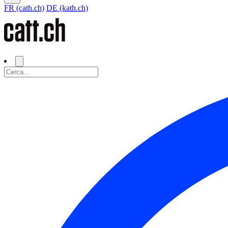
FR (cath.ch)
DE (kath.ch)