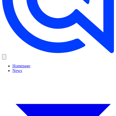
Homepage
News