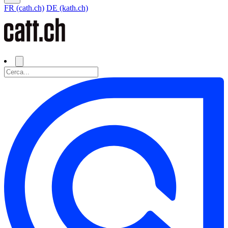
FR (cath.ch)
DE (kath.ch)