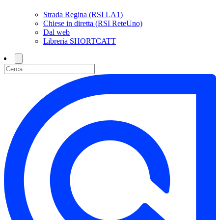
Strada Regina (RSI LA1)
Chiese in diretta (RSI ReteUno)
Dal web
Libreria SHORTCATT