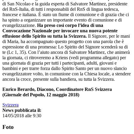
di San Nicolao e la guida esperta di Salvatore Martinez, presidente
del RnS-Italia, di tutti i responsabili del RnS di lingua tedesca,
francese e italiana. È stato un fiume di comunione e di grazia che ci
ha spinto a organizzare un importante evento di comunione e di
evangelizzazione.
Ha preso così corpo l’idea di una
Convocazione Nazionale per invocare una nuova potente
effusione dello Spirito su tutta la Svizzera.
Il Signore, per le mani
di Maria, ha accompagnato questo progetto con una parola che è
espressione di una promessa: Lo Spirito del Signore scenderà su di
te (Lc 1, 35). Con l’aiuto ancora di Salvatore Martinez, che animerà
la giornata, ci ritroveremo a Kriens (vedi programma allegato) per
una giornata di grazia per tutti i partecipanti, adulti, giovani e
bambini e per trarre forza dallo Spirito Santo per un nuovo slancio
evangelizzatore volto, in comunione con la Chiesa locale, a stendere
ancora la croce, presente sulla bandiera, su tutta la Svizzera.
Enrico Berardo, Diacono, Coordinatore RnS Svizzera
(Giornale del Popolo, 12 maggio 2018)
Svizzera
News pubblicata il:
14/05/2018 alle 9:30
Foto