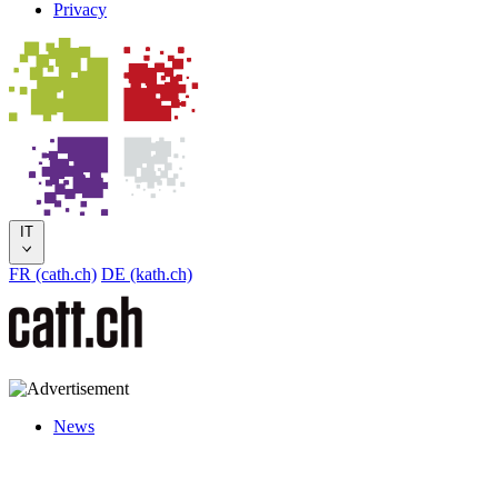
Privacy
IT
FR (cath.ch)
DE (kath.ch)
News