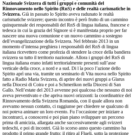
Nazionale Svizzera di tutti i gruppi e comunità del
Rinnovamento nello Spirito (RnS) e delle realtà carismatiche in
Svizzera.
Già in passato lo Spirito aveva radunato le realtà
carismatiche svizzere; questo incontro è però frutto di un cammino
quinquennale dei responsabili del RnS di lingua italiana, francese e
tedesca in cui la grazia del Signore si è manifestata proprio per far
nascere una nuova comunione e un nuovo cammino a sostegno
dell’evangelizzazione della Svizzera. Nel febbraio 2013 in un
momento d’intensa preghiera i responsabili del RnS di lingua
italiana ricevettero come profezia di stendere la croce della bandiera
svizzera su tutto il territorio nazionale. Allora i gruppi del RnS di
lingua italiana erano infatti territorialmente presenti sull’asse
verticale della croce, a nord e a sud. Di l ìa poco l’azione dello
Spirito aprì una via, tramite un seminario di Vita nuova nello Spirito
fatto a Radio Maria Svizzera, di aprire dei nuovi gruppi a Glarus
nella Diocesi di Coira e poi a Schmerikon nella Diocesi di San
Gallo. Nell’estate del 2013 avvenne poi qualcosa che nessuno di noi
aveva preventivato e che apriva nuovi orizzonti: la coordinatrice del
Rinnovamento della Svizzera Romanda, con il quale allora non
avevamo nessun contatto, ci raggiunse per chiedere se qualcuno di
noi poteva animare un loro evento. Fu l’occasione per iniziare a
incontrarci, a conoscersi e poi pian piano sviluppare un percorso
prima di amicizia, allargata anche successivamente agli svizzeri
tedeschi, e poi di incontri. Già lo scorso anno questo cammino ha
prodotto il primo grande frutto: il ritiro al Flueli, sotto la protezione