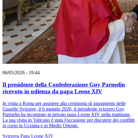
06/05/2026 - 19:44
Il presidente della Confederazione Guy Parmelin
ricevuto in udienza da papa Leone XIV
In visita a Roma per assistere alla cerimonia di giuramento delle
Guardie Svizzere, il 6 maggio 2026, il presidente svizzero Guy
Parmelin ha incontrato in privato papa Leone XIV nella mattinata.
La sua visita in Vaticano è stata l'occasione per discutere dei conflitti
in corso in Ucraina e in Medio Oriente.
Svizzera
Papa Leone XIV