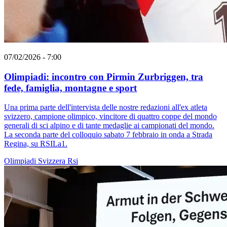
07/02/2026 - 7:00
Olimpiadi: incontro con Pirmin Zurbriggen, tra
fede, famiglia, montagne e sport
Una prima parte dell'intervista delle nostre redazioni all'ex atleta
svizzero, campione olimpico, vincitore di quattro coppe del mondo
generali di sci alpino e di tante medaglie ai campionati del mondo.
La seconda parte del colloquio sabato 7 febbraio in onda a Strada
Regina, su RSILa1.
Olimpiadi
Svizzera
Rsi