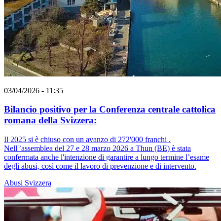
03/04/2026 - 11:35
Bilancio positivo per la Conferenza centrale cattolica
romana della Svizzera:
Il 2025 si è chiuso con un avanzo di 272'000 franchi .
Nell'’assemblea del 27 e 28 marzo 2026 a Thun (BE) è stata
confermata anche l'intenzione di garantire a lungo termine l’esame
degli abusi, così come il lavoro di prevenzione e di intervento.
Abusi
Svizzera