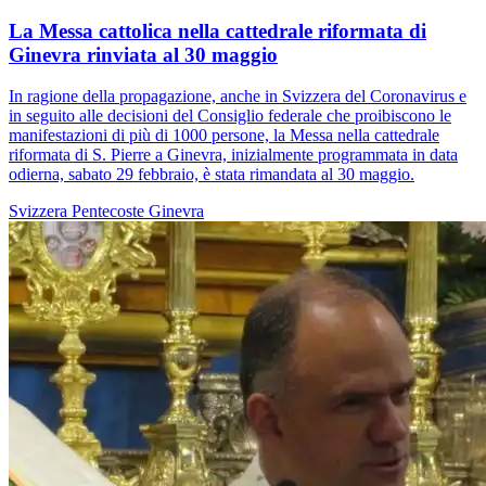
La Messa cattolica nella cattedrale riformata di
Ginevra rinviata al 30 maggio
In ragione della propagazione, anche in Svizzera del Coronavirus e
in seguito alle decisioni del Consiglio federale che proibiscono le
manifestazioni di più di 1000 persone, la Messa nella cattedrale
riformata di S. Pierre a Ginevra, inizialmente programmata in data
odierna, sabato 29 febbraio, è stata rimandata al 30 maggio.
Svizzera
Pentecoste
Ginevra