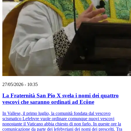
27/05/2026 - 10:35
La Fraternità San Pio X svela i nomi dei quattro
vescovi che saranno ordinati ad Ecône
In Vallese, il primo luglio, la comunità fondata dal vescovo
scismatico Lefebvre vuole ordinare comunque nuovi vescovi
nonostante il Vaticano abbia chiesto di non farlo. In queste ore la
comunicazione da parte dei lefebvriani dei nomi dei prescelti. Tra