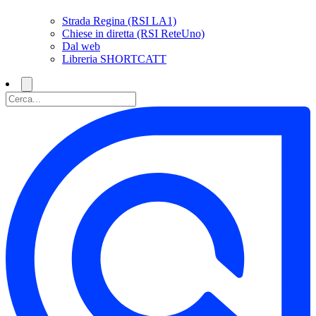
Strada Regina (RSI LA1)
Chiese in diretta (RSI ReteUno)
Dal web
Libreria SHORTCATT