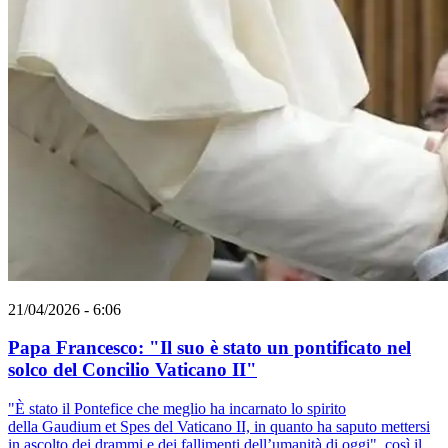
21/04/2026 - 6:06
Papa Francesco: "Il suo è stato un pontificato nel
solco del Concilio Vaticano II"
"È stato il Pontefice che meglio ha incarnato lo spirito
della Gaudium et Spes del Vaticano II, in quanto ha saputo mettersi
in ascolto dei drammi e dei fallimenti dell’umanità di oggi", così il