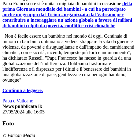
Papa Francesco e si è unita a migliaia di bambini in occasione
della
prima Giornata mondiale dei bambini - a cui ha partecipato
anche un gruppo dal Ticino - organizzata dal Vaticano per
contribuire a incoraggiare un'azione globale a favore di milioni
di bambini colpiti da povertà, conflitti e crisi climatiche
.
"Non è facile essere un bambino nel mondo di oggi. Centinaia di
milioni di bambini continuano a vedersi strappare la vita da guerre e
violenze, da povertà e disuguaglianze e dall'impatto dei cambiamenti
climatici, come siccità, incendi, tempeste più forti e inquinamento",
ha dichiarato Russell. "Papa Francesco ha messo in guardia da una
globalizzazione dell’indifferenza. Dobbiamo trasformare
l'indifferenza e il disprezzo per i diritti e il benessere dei bambini in
una globalizzazione di pace, gentilezza e cura per ogni bambino,
ovunque".
Continua a leggere.
Papa e Vaticano
News pubblicata il:
27/05/2024 alle 16:05
Foto
© Vatican Media