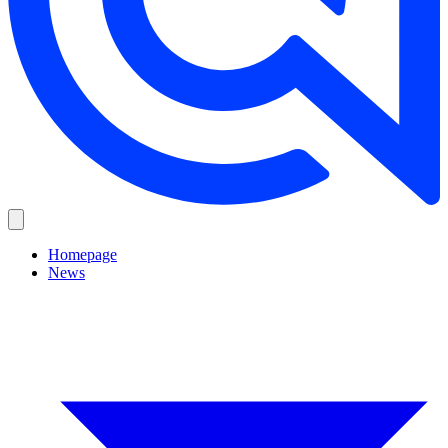
Homepage
News