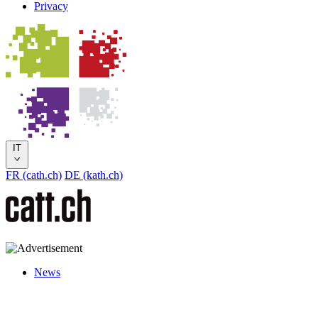
Privacy
IT
FR (cath.ch)
DE (kath.ch)
News