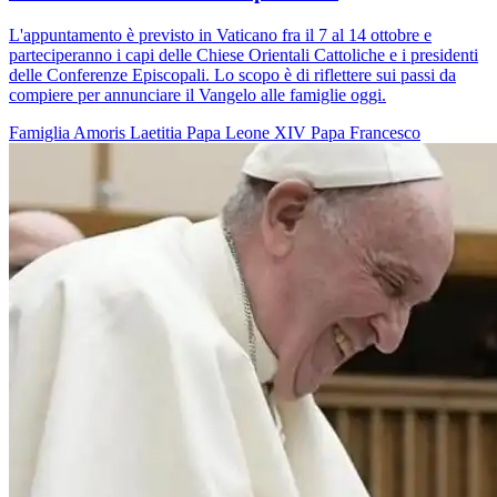
L'appuntamento è previsto in Vaticano fra il 7 al 14 ottobre e
parteciperanno i capi delle Chiese Orientali Cattoliche e i presidenti
delle Conferenze Episcopali. Lo scopo è di riflettere sui passi da
compiere per annunciare il Vangelo alle famiglie oggi.
Famiglia
Amoris Laetitia
Papa Leone XIV
Papa Francesco