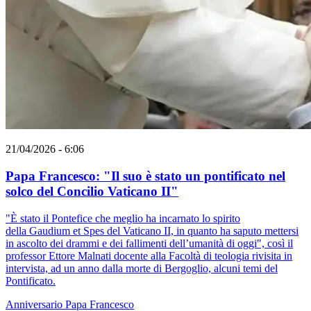
21/04/2026 - 6:06
Papa Francesco: "Il suo è stato un pontificato nel
solco del Concilio Vaticano II"
"È stato il Pontefice che meglio ha incarnato lo spirito
della Gaudium et Spes del Vaticano II, in quanto ha saputo mettersi
in ascolto dei drammi e dei fallimenti dell’umanità di oggi", così il
professor Ettore Malnati docente alla Facoltà di teologia rivisita in
intervista, ad un anno dalla morte di Bergoglio, alcuni temi del
Pontificato.
Anniversario
Papa Francesco