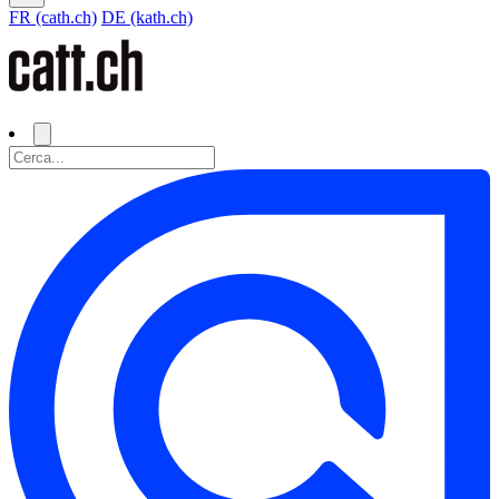
FR (cath.ch)
DE (kath.ch)