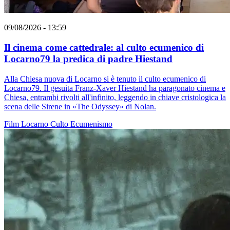
09/08/2026 - 13:59
Il cinema come cattedrale: al culto ecumenico di
Locarno79 la predica di padre Hiestand
Alla Chiesa nuova di Locarno si è tenuto il culto ecumenico di
Locarno79. Il gesuita Franz-Xaver Hiestand ha paragonato cinema e
Chiesa, entrambi rivolti all'infinito, leggendo in chiave cristologica la
scena delle Sirene in «The Odyssey» di Nolan.
Film
Locarno
Culto
Ecumenismo