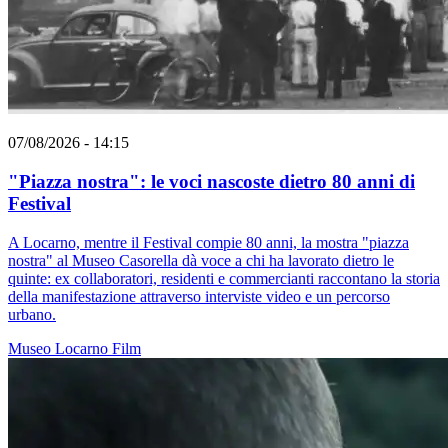
07/08/2026 - 14:15
"Piazza nostra": le voci nascoste dietro 80 anni di
Festival
A Locarno, mentre il Festival compie 80 anni, la mostra "piazza
nostra" al Museo Casorella dà voce a chi ha lavorato dietro le
quinte: ex collaboratori, residenti e commercianti raccontano la storia
della manifestazione attraverso interviste video e un percorso
urbano.
Museo
Locarno
Film