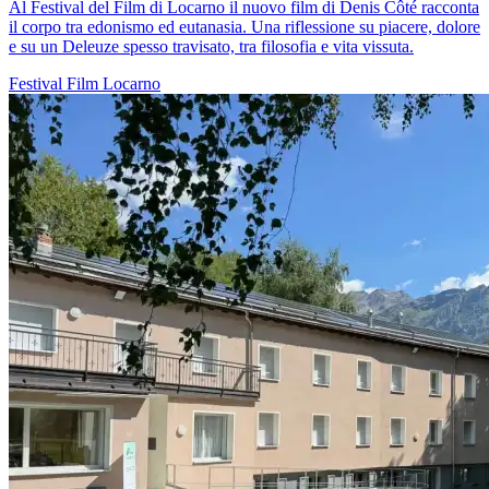
Al Festival del Film di Locarno il nuovo film di Denis Côté racconta
il corpo tra edonismo ed eutanasia. Una riflessione su piacere, dolore
e su un Deleuze spesso travisato, tra filosofia e vita vissuta.
Festival
Film
Locarno