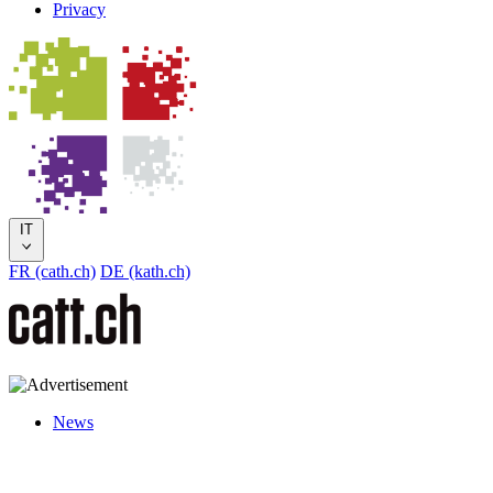
Privacy
IT
FR (cath.ch)
DE (kath.ch)
News