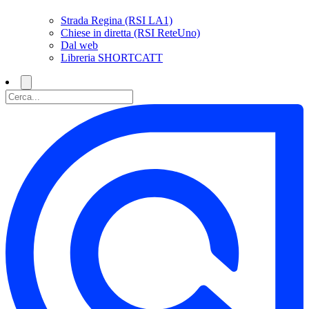
Strada Regina (RSI LA1)
Chiese in diretta (RSI ReteUno)
Dal web
Libreria SHORTCATT