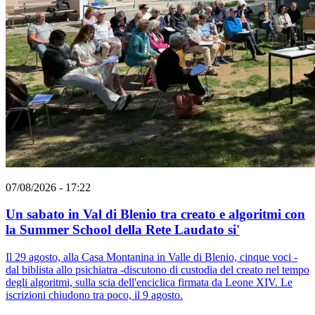
07/08/2026 - 17:22
Un sabato in Val di Blenio tra creato e algoritmi con
la Summer School della Rete Laudato si'
Il 29 agosto, alla Casa Montanina in Valle di Blenio, cinque voci -
dal biblista allo psichiatra -discutono di custodia del creato nel tempo
degli algoritmi, sulla scia dell'enciclica firmata da Leone XIV. Le
iscrizioni chiudono tra poco, il 9 agosto.