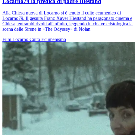
Locarno79 la predica di padre Hiestand
Alla Chiesa nuova di Locarno si è tenuto il culto ecumenico di
Locarno79. Il gesuita Franz-Xaver Hiestand ha paragonato cinema e
Chiesa, entrambi rivolti all'infinito, leggendo in chiave cristologica la
scena delle Sirene in «The Odyssey» di Nolan.
Film
Locarno
Culto
Ecumenismo