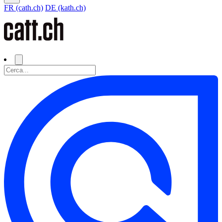
FR (cath.ch)
DE (kath.ch)