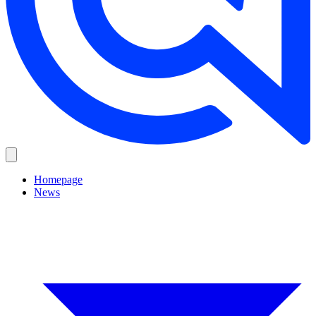
Homepage
News