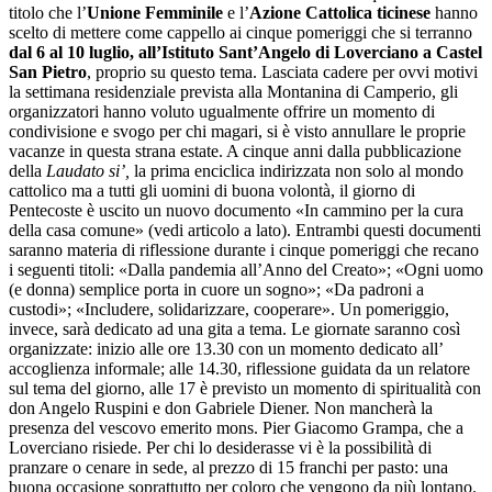
titolo che l’
Unione Femminile
e l’
Azione Cattolica ticinese
hanno
scelto di mettere come cappello ai cinque pomeriggi che si terranno
dal 6 al 10 luglio, all’Istituto Sant’Angelo di Loverciano a Castel
San Pietro
, proprio su questo tema. Lasciata cadere per ovvi motivi
la settimana residenziale prevista alla Montanina di Camperio, gli
organizzatori hanno voluto ugualmente offrire un momento di
condivisione e svogo per chi magari, si è visto annullare le proprie
vacanze in questa strana estate. A cinque anni dalla pubblicazione
della
Laudato si’,
la prima enciclica indirizzata non solo al mondo
cattolico ma a tutti gli uomini di buona volontà, il giorno di
Pentecoste è uscito un nuovo documento «In cammino per la cura
della casa comune» (vedi articolo a lato). Entrambi questi documenti
saranno materia di riflessione durante i cinque pomeriggi che recano
i seguenti titoli: «Dalla pandemia all’Anno del Creato»; «Ogni uomo
(e donna) semplice porta in cuore un sogno»; «Da padroni a
custodi»; «Includere, solidarizzare, cooperare». Un pomeriggio,
invece, sarà dedicato ad una gita a tema. Le giornate saranno così
organizzate: inizio alle ore 13.30 con un momento dedicato all’
accoglienza informale; alle 14.30, riflessione guidata da un relatore
sul tema del giorno, alle 17 è previsto un momento di spiritualità con
don Angelo Ruspini e don Gabriele Diener. Non mancherà la
presenza del vescovo emerito mons. Pier Giacomo Grampa, che a
Loverciano risiede. Per chi lo desiderasse vi è la possibilità di
pranzare o cenare in sede, al prezzo di 15 franchi per pasto: una
buona occasione soprattutto per coloro che vengono da più lontano.