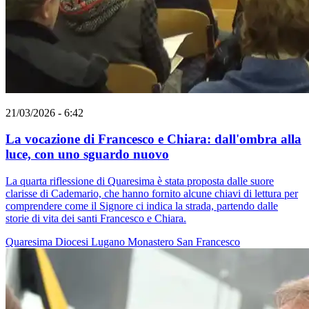
21/03/2026 - 6:42
La vocazione di Francesco e Chiara: dall'ombra alla
luce, con uno sguardo nuovo
La quarta riflessione di Quaresima è stata proposta dalle suore
clarisse di Cademario, che hanno fornito alcune chiavi di lettura per
comprendere come il Signore ci indica la strada, partendo dalle
storie di vita dei santi Francesco e Chiara.
Quaresima
Diocesi Lugano
Monastero
San Francesco