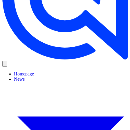
Homepage
News