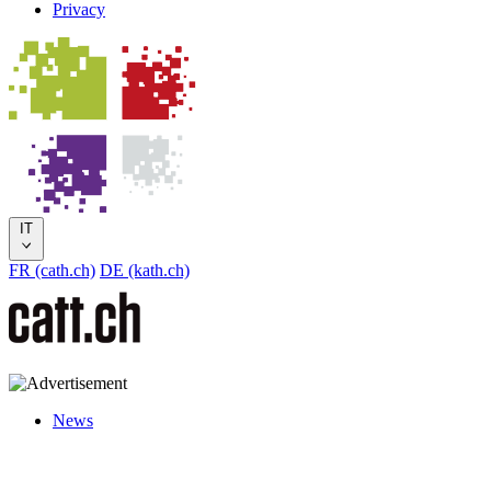
Privacy
IT
FR (cath.ch)
DE (kath.ch)
News