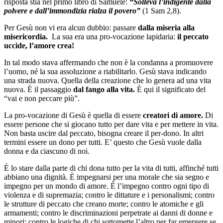
risposta stia nel primo libro di Samuele:
“Solleva l’indigente dalla
polvere e dall’immondizia rialza il povero”
(1 Sam 2,8).
Per Gesù non vi era alcun dubbio: passare
dalla miseria alla
misericordia.
La sua era una pro-vocazione lapidaria:
il peccato
uccide, l’amore crea!
In tal modo stava affermando che non è la condanna a promuovere
l’uomo, né la sua assoluzione a riabilitarlo. Gesù stava indicando
una strada nuova. Quella della creazione che lo genera ad una vita
nuova. È il passaggio
dal fango alla vita.
È qui il significato del
“vai e non peccare più”.
La pro-vocazione di Gesù è quella di essere
creatori di amore.
Di
essere persone che si giocano tutto per dare vita e per mettere in vita.
Non basta uscire dal peccato, bisogna creare il per-dono. In altri
termini essere un dono per tutti. E’ questo che Gesù vuole dalla
donna e da ciascuno di noi.
È lo stare dalla parte di chi dona tutto per la vita di tutti, affinché tutti
abbiano una dignità. È impegnarsi per una morale che sia segno e
impegno per un mondo di amore. È l’impegno contro ogni tipo di
violenza e di supremazia; contro le dittature e i personalismi; contro
le strutture di peccato che creano morte; contro le atomiche e gli
armamenti; contro le discriminazioni perpetrate ai danni di donne e
minori; contro le logiche di chi sottomette l’altro per far emergere se