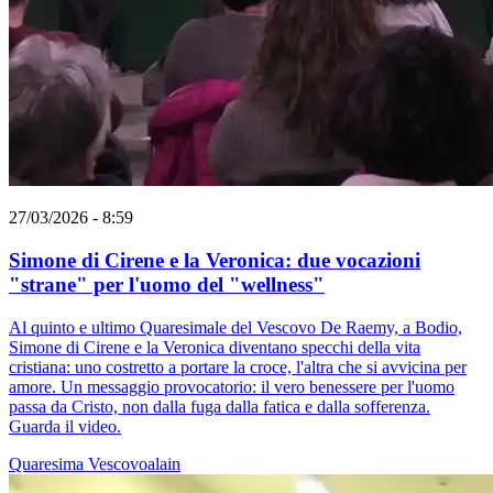
27/03/2026 - 8:59
Simone di Cirene e la Veronica: due vocazioni
"strane" per l'uomo del "wellness"
Al quinto e ultimo Quaresimale del Vescovo De Raemy, a Bodio,
Simone di Cirene e la Veronica diventano specchi della vita
cristiana: uno costretto a portare la croce, l'altra che si avvicina per
amore. Un messaggio provocatorio: il vero benessere per l'uomo
passa da Cristo, non dalla fuga dalla fatica e dalla sofferenza.
Guarda il video.
Quaresima
Vescovoalain