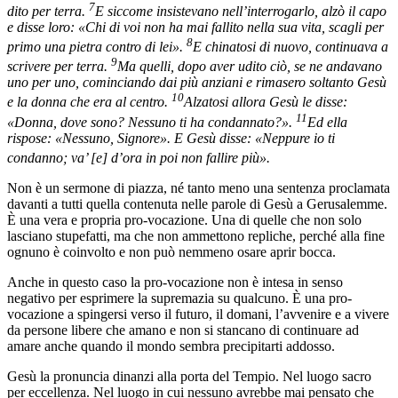
7
dito per terra.
E siccome insistevano nell’interrogarlo, alzò il capo
e disse loro: «Chi di voi non ha mai fallito nella sua vita, scagli per
8
primo una pietra contro di lei».
E chinatosi di nuovo, continuava a
9
scrivere per terra.
Ma quelli, dopo aver udito ciò, se ne andavano
uno per uno, cominciando dai più anziani e rimasero soltanto Gesù
10
e la donna che era al centro.
Alzatosi allora Gesù le disse:
11
«Donna, dove sono? Nessuno ti ha condannato?».
Ed ella
rispose: «Nessuno, Signore». E Gesù disse: «Neppure io ti
condanno; va’ [e] d’ora in poi non fallire più».
Non è un sermone di piazza, né tanto meno una sentenza proclamata
davanti a tutti quella contenuta nelle parole di Gesù a Gerusalemme.
È una vera e propria pro-vocazione. Una di quelle che non solo
lasciano stupefatti, ma che non ammettono repliche, perché alla fine
ognuno è coinvolto e non può nemmeno osare aprir bocca.
Anche in questo caso la pro-vocazione non è intesa in senso
negativo per esprimere la supremazia su qualcuno. È una pro-
vocazione a spingersi verso il futuro, il domani, l’avvenire e a vivere
da persone libere che amano e non si stancano di continuare ad
amare anche quando il mondo sembra precipitarti addosso.
Gesù la pronuncia dinanzi alla porta del Tempio. Nel luogo sacro
per eccellenza. Nel luogo in cui nessuno avrebbe mai pensato che