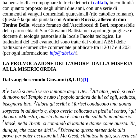
ha pensato di accompagnare lettrici e lettori di
catt.ch
,
in continuità
con quanto proposto negli ultimi due anni, con una serie di
commenti ai vangeli domenicali quaresimali (rito cattolico romano).
Questa è la quinta puntata con
Antonio Ruccia, allievo di don
Tonino Bello,
vicario foraneo dell’Arcidiocesi di Bari, responsabile
della parrocchia di San Giovanni Battista nel capoluogo pugliese e
docente di teologia pastorale alla locale Facoltà teologica. Le
traduzioni dei testi evangelici sono tratte dai volumi ABSI delle
traduzioni ecumeniche commentate pubblicate tra il 2017 e il 2021
(per ogni informazione:
info@absi.ch
).
LA PRO-VOCAZIONE DELL’AMORE
.
DALLA MISERIA
ALLA MISERICORDIA
Dal vangelo secondo Giovanni (8,1-11)
[1]
1
2
8
e Gesù si avviò verso il monte degli Ulivi.
All’alba, però, si recò
di nuovo nel Tempio e tutto il popolo andava da lui ed egli, sedutosi,
3
insegnava loro.
Allora gli scribi e i farisei conducono una donna
4
sorpresa in adulterio e, dopo averla collocata in piedi al centro,
gli
dicono: «Maestro, questa donna è stata colta sul fatto in adulterio.
5
Mosè, nella Torah, ci comandò di lapidare donne come questa. Tu,
6
dunque, che cosa ne dici?».
Dicevano questo mettendolo alla
prova per poter accusare lui. Ma Gesù, chinatosi in giù, scriveva col