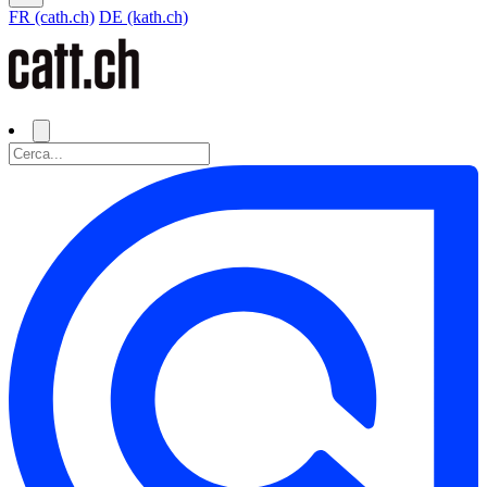
FR (cath.ch)
DE (kath.ch)