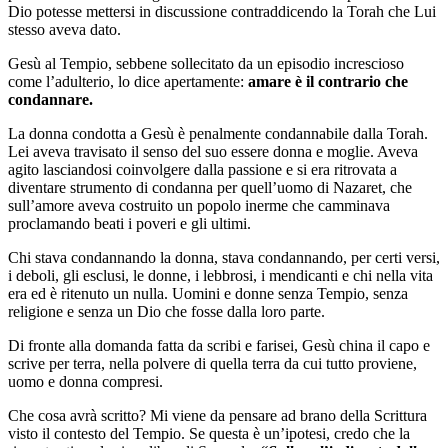
Dio potesse mettersi in discussione contraddicendo la Torah che Lui
stesso aveva dato.
Gesù al Tempio, sebbene sollecitato da un episodio increscioso
come l’adulterio, lo dice apertamente:
amare è il contrario che
condannare.
La donna condotta a Gesù è penalmente condannabile dalla Torah.
Lei aveva travisato il senso del suo essere donna e moglie. Aveva
agito lasciandosi coinvolgere dalla passione e si era ritrovata a
diventare strumento di condanna per quell’uomo di Nazaret, che
sull’amore aveva costruito un popolo inerme che camminava
proclamando beati i poveri e gli ultimi.
Chi stava condannando la donna, stava condannando, per certi versi,
i deboli, gli esclusi, le donne, i lebbrosi, i mendicanti e chi nella vita
era ed è ritenuto un nulla. Uomini e donne senza Tempio, senza
religione e senza un Dio che fosse dalla loro parte.
Di fronte alla domanda fatta da scribi e farisei, Gesù china il capo e
scrive per terra, nella polvere di quella terra da cui tutto proviene,
uomo e donna compresi.
Che cosa avrà scritto? Mi viene da pensare ad brano della Scrittura
visto il contesto del Tempio. Se questa è un’ipotesi, credo che la