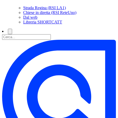
Strada Regina (RSI LA1)
Chiese in diretta (RSI ReteUno)
Dal web
Libreria SHORTCATT