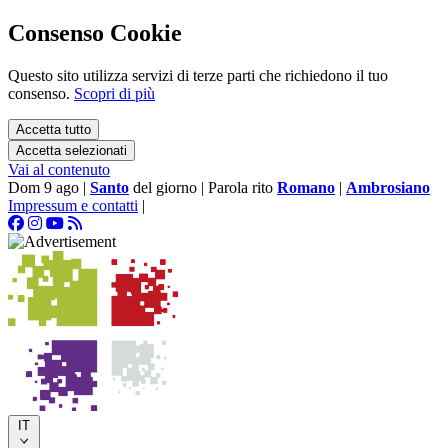
Consenso Cookie
Questo sito utilizza servizi di terze parti che richiedono il tuo
consenso.
Scopri di più
Accetta tutto
Accetta selezionati
Vai al contenuto
Dom 9 ago
|
Santo
del giorno
|
Parola rito
Romano
|
Ambrosiano
Impressum e contatti
|
IT