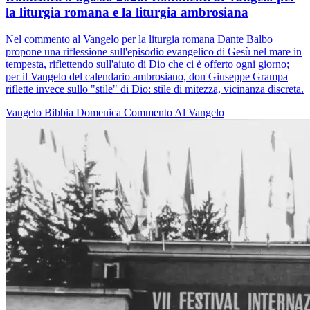
la liturgia romana e la liturgia ambrosiana
Nel commento al Vangelo per la liturgia romana Dante Balbo
propone una riflessione sull'episodio evangelico di Gesù nel mare in
tempesta, riflettendo sull'aiuto di Dio che ci è offerto ogni giorno;
per il Vangelo del calendario ambrosiano, don Giuseppe Grampa
riflette invece sullo "stile" di Dio: stile di mitezza, vicinanza discreta.
Vangelo
Bibbia
Domenica
Commento Al Vangelo