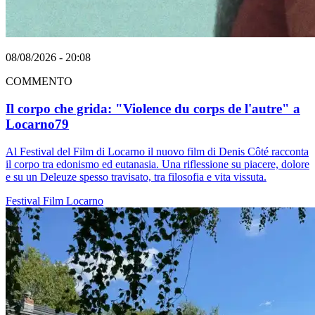
08/08/2026 - 20:08
COMMENTO
Il corpo che grida: "Violence du corps de l'autre" a
Locarno79
Al Festival del Film di Locarno il nuovo film di Denis Côté racconta
il corpo tra edonismo ed eutanasia. Una riflessione su piacere, dolore
e su un Deleuze spesso travisato, tra filosofia e vita vissuta.
Festival
Film
Locarno