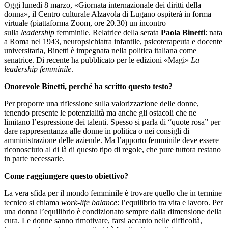
Oggi lunedì 8 marzo, «Giornata internazionale dei diritti della
donna», il Centro culturale Alzavola di Lugano ospiterà in forma
virtuale (piattaforma Zoom, ore 20.30) un incontro
sulla
leadership
femminile. Relatrice della serata
Paola Binetti
: nata
a Roma nel 1943, neuropsichiatra infantile, psicoterapeuta e docente
universitaria, Binetti è impegnata nella politica italiana come
senatrice. Di recente ha pubblicato per le edizioni «Magi»
La
leadership femminile
.
Onorevole Binetti, perché ha scritto questo testo?
Per proporre una riflessione sulla valorizzazione delle donne,
tenendo presente le potenzialità ma anche gli ostacoli che ne
limitano l’espressione dei talenti. Spesso si parla di “quote rosa” per
dare rappresentanza alle donne in politica o nei consigli di
amministrazione delle aziende. Ma l’apporto femminile deve essere
riconosciuto al di là di questo tipo di regole, che pure tuttora restano
in parte necessarie.
Come raggiungere questo obiettivo?
La vera sfida per il mondo femminile è trovare quello che in termine
tecnico si chiama
work-life balance
: l’equilibrio tra vita e lavoro. Per
una donna l’equilibrio è condizionato sempre dalla dimensione della
cura. Le donne sanno rimotivare, farsi accanto nelle difficoltà,