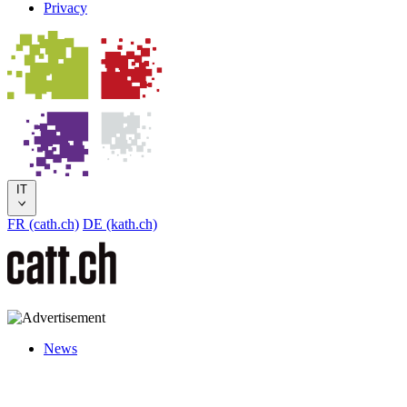
Privacy
IT
FR (cath.ch)
DE (kath.ch)
News