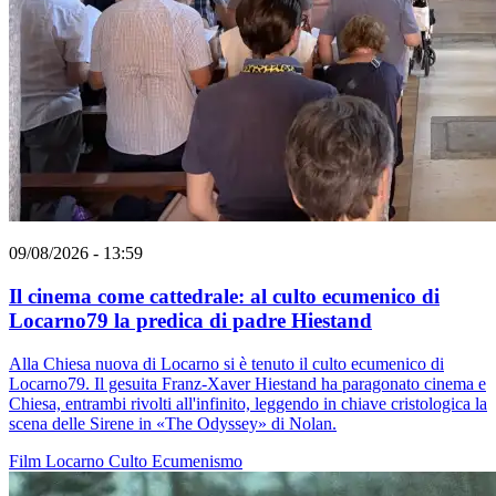
09/08/2026 - 13:59
Il cinema come cattedrale: al culto ecumenico di
Locarno79 la predica di padre Hiestand
Alla Chiesa nuova di Locarno si è tenuto il culto ecumenico di
Locarno79. Il gesuita Franz-Xaver Hiestand ha paragonato cinema e
Chiesa, entrambi rivolti all'infinito, leggendo in chiave cristologica la
scena delle Sirene in «The Odyssey» di Nolan.
Film
Locarno
Culto
Ecumenismo