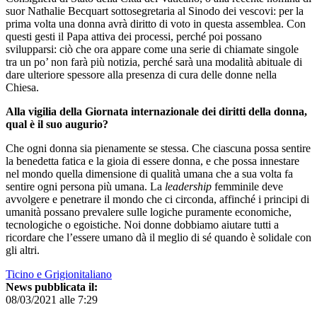
suor Nathalie Becquart sottosegretaria al Sinodo dei vescovi: per la
prima volta una donna avrà diritto di voto in questa assemblea. Con
questi gesti il Papa attiva dei processi, perché poi possano
svilupparsi: ciò che ora appare come una serie di chiamate singole
tra un po’ non farà più notizia, perché sarà una modalità abituale di
dare ulteriore spessore alla presenza di cura delle donne nella
Chiesa.
Alla vigilia della Giornata internazionale dei diritti della donna,
qual è il suo augurio?
Che ogni donna sia pienamente se stessa. Che ciascuna possa sentire
la benedetta fatica e la gioia di essere donna, e che possa innestare
nel mondo quella dimensione di qualità umana che a sua volta fa
sentire ogni persona più umana. La
leadership
femminile deve
avvolgere e penetrare il mondo che ci circonda, affinché i principi di
umanità possano prevalere sulle logiche puramente economiche,
tecnologiche o egoistiche. Noi donne dobbiamo aiutare tutti a
ricordare che l’essere umano dà il meglio di sé quando è solidale con
gli altri.
Ticino e Grigionitaliano
News pubblicata il:
08/03/2021 alle 7:29