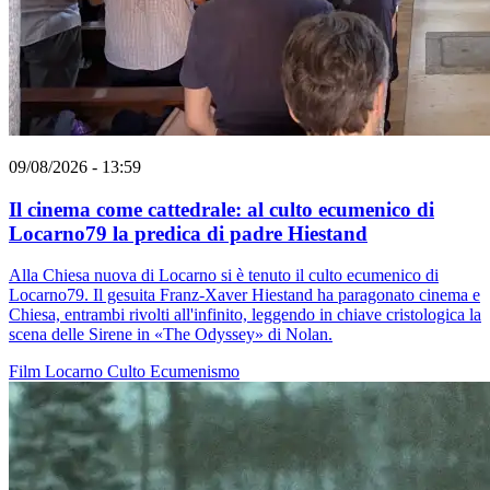
09/08/2026 - 13:59
Il cinema come cattedrale: al culto ecumenico di
Locarno79 la predica di padre Hiestand
Alla Chiesa nuova di Locarno si è tenuto il culto ecumenico di
Locarno79. Il gesuita Franz-Xaver Hiestand ha paragonato cinema e
Chiesa, entrambi rivolti all'infinito, leggendo in chiave cristologica la
scena delle Sirene in «The Odyssey» di Nolan.
Film
Locarno
Culto
Ecumenismo