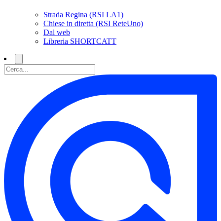
Strada Regina (RSI LA1)
Chiese in diretta (RSI ReteUno)
Dal web
Libreria SHORTCATT