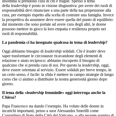
insomma si prendono cura di chi è fragile. Spesso il tema
della
leadership
è posto in visione disgiuntiva: per avere dei ruoli di
responsabilità devi rinunciare a una parte della tua propensione alla
cura, per esempio rispetto alla scelta di costruire una famiglia. Invece
la prospettiva da assumere deve essere quella del punto di equilibrio:
dal momento che sono portate ad avere cura degli altri, le donne
possono mettere in gioco la loro empatia e resilienza proprio nei
ruoli di responsabilità.
La pandemia ci ha insegnato qualcosa in tema di
leadership
?
Oggi abbiamo bisogno di
leadership
solidali. Chi è
leader
deve
saper trasformare le circostanze ricavandone degli elementi di
relazione e aiuto reciproco: abbiamo riscoperto il bisogno di
qualcuno che si prenda cura di noi. Per questo la
leadership
, oggi,
deve essere orientata al servizio. Essere solidali per breve tempo, in
un certo senso, è facile: la sfida è mettere in campo strategie di lungo
corso che ci aiutino a distribuire la nostra generosità giorno dopo
giorno.
Il tema della «
leadership
femminile» oggi interroga anche la
Chiesa?
Papa Francesco sta dando l’esempio. Ha voluto delle donne in
incarichi importanti, penso a suor Alessandra Smerilli come
Consigliera di Stato della Città del Vaticano, o alla recente nomina di