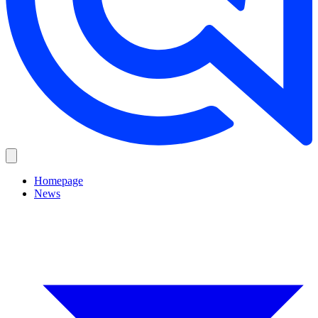
Homepage
News