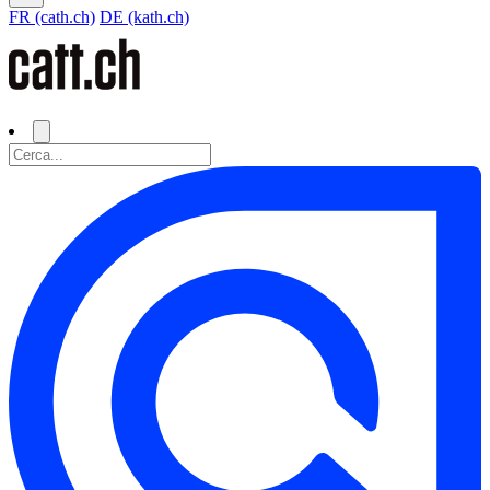
FR (cath.ch)
DE (kath.ch)