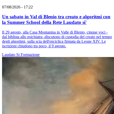
07/08/2026 - 17:22
Un sabato in Val di Blenio tra creato e algoritmi con
la Summer School della Rete Laudato si'
Il 29 agosto, alla Casa Montanina in Valle di Blenio, cinque voci -
dal biblista allo psichiatra -discutono di custodia del creato nel tempo
degli algoritmi, sulla scia dell'enciclica firmata da Leone XIV. Le
iscrizioni chiudono tra poco, il 9 agosto.
Laudato Si
Formazione