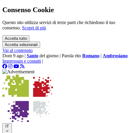
Consenso Cookie
Questo sito utilizza servizi di terze parti che richiedono il tuo
consenso.
Scopri di più
Accetta tutto
Accetta selezionati
Vai al contenuto
Dom 9 ago
|
Santo
del giorno
|
Parola rito
Romano
|
Ambrosiano
Impressum e contatti
|
IT