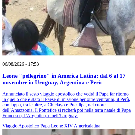
06/08/2026 - 17:53
Leone "pellegrino" in America Latina: dal 6 al 17
novembre in Uruguay, Argentina e Perù
Annunciato il sesto viaggio apostolico che vedrà il Papa far ritorno
in quello che è stato il Paese di missione per oltre vent’anni, il Perù,
con tappa, tra le altre, a Chiclayo e Pucallpa, nel cuore
dell’Amazzonia. Il Pontefice si recherà poi nella terra natale di Papa
Francesco, l’Argentina, e nell’Uruguay.
Viaggio Apostolico
Papa Leone XIV
Americalatina