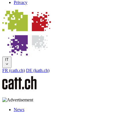
Privacy
IT
FR (cath.ch)
DE (kath.ch)
News