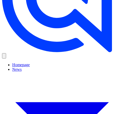
Homepage
News