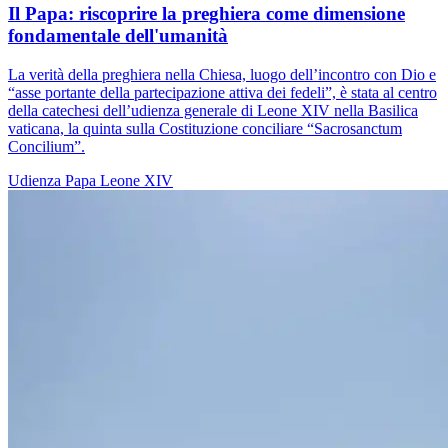
Il Papa: riscoprire la preghiera come dimensione
fondamentale dell'umanità
La verità della preghiera nella Chiesa, luogo dell’incontro con Dio e
“asse portante della partecipazione attiva dei fedeli”, è stata al centro
della catechesi dell’udienza generale di Leone XIV nella Basilica
vaticana, la quinta sulla Costituzione conciliare “Sacrosanctum
Concilium”.
Udienza
Papa Leone XIV