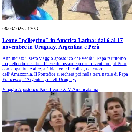
06/08/2026 - 17:53
Leone "pellegrino" in America Latina: dal 6 al 17
novembre in Uruguay, Argentina e Perù
Annunciato il sesto viaggio apostolico che vedrà il Papa far ritorno
in quello che è stato il Paese di missione per oltre vent’anni, il Perù,
con tappa, tra le altre, a Chiclayo e Pucallpa, nel cuore
dell’Amazzonia. Il Pontefice si recherà poi nella terra natale di Papa
Francesco, l’Argentina, e nell’Uruguay.
Viaggio Apostolico
Papa Leone XIV
Americalatina