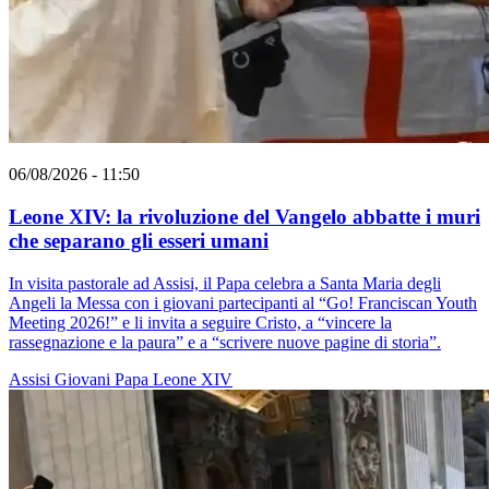
06/08/2026 - 11:50
Leone XIV: la rivoluzione del Vangelo abbatte i muri
che separano gli esseri umani
In visita pastorale ad Assisi, il Papa celebra a Santa Maria degli
Angeli la Messa con i giovani partecipanti al “Go! Franciscan Youth
Meeting 2026!” e li invita a seguire Cristo, a “vincere la
rassegnazione e la paura” e a “scrivere nuove pagine di storia”.
Assisi
Giovani
Papa Leone XIV