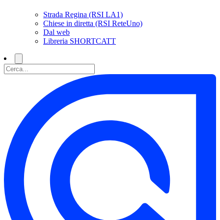
Strada Regina (RSI LA1)
Chiese in diretta (RSI ReteUno)
Dal web
Libreria SHORTCATT