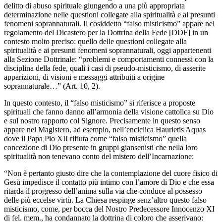
delitto di abuso spirituale giungendo a una più appropriata
determinazione nelle questioni collegate alla spiritualità e ai presunti
fenomeni soprannaturali. Il cosiddetto “falso misticismo” appare nel
regolamento del Dicastero per la Dottrina della Fede [DDF] in un
contesto molto preciso: quello delle questioni collegate alla
spiritualità e ai presunti fenomeni soprannaturali, oggi appartenenti
alla Sezione Dottrinale: “problemi e comportamenti connessi con la
disciplina della fede, quali i casi di pseudo-misticismo, di asserite
apparizioni, di visioni e messaggi attribuiti a origine
soprannaturale…” (Art. 10, 2).
In questo contesto, il “falso misticismo” si riferisce a proposte
spirituali che fanno danno all’armonia della visione cattolica su Dio
e sul nostro rapporto col Signore. Precisamente in questo senso
appare nel Magistero, ad esempio, nell’enciclica Haurietis Aquas
dove il Papa Pio XII rifiuta come “falso misticismo” quella
concezione di Dio presente in gruppi giansenisti che nella loro
spiritualità non tenevano conto del mistero dell’Incarnazione:
“Non è pertanto giusto dire che la contemplazione del cuore fisico di
Gesù impedisce il contatto più intimo con l’amore di Dio e che essa
ritarda il progresso dell’anima sulla via che conduce al possesso
delle più eccelse virtù. La Chiesa respinge senz’altro questo falso
misticismo, come, per bocca del Nostro Predecessore Innocenzo XI
di fel. mem., ha condannato la dottrina di coloro che asserivano: