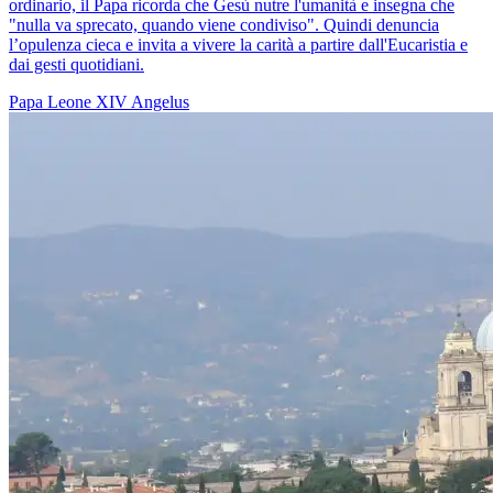
ordinario, il Papa ricorda che Gesù nutre l'umanità e insegna che
"nulla va sprecato, quando viene condiviso". Quindi denuncia
l’opulenza cieca e invita a vivere la carità a partire dall'Eucaristia e
dai gesti quotidiani.
Papa Leone XIV
Angelus