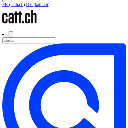
FR (cath.ch)
DE (kath.ch)