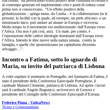
sfaccettato: sta provocando effetti positivi nelle comunità ecclesiali e
al contempo generato ed implementato crisi e punti di rottura come
prima non si conoscevano. “Un effetto positivo della
globalizzazione – spiega mons. da Cunha – è la collaborazione tra le
persone, la facilità con la quale, ad esempio, un prete africano- o un
missionario laico- può andare ad aiutare in Europa e viceversa.
Molto tempo fa il movimento era unidirezionale: dall’Europa verso
l’Africa. Ora non è più così, anzi. Un male, per contro, è
l’esportazione delle cattive ideologie dominanti dall’Europa verso
l’Africa. Intendo le idee nuove sulla natura umana, contro la
famiglia, e quelle che sponsorizzano un capitalismo divenuto
selvaggio…” .
Incontro a Fatima, sotto lo sguardo di
Maria, su invito del patriarca di Lisbona
A voler ospitare il seminario in Portogallo, nel Santuario di Fatima, è
stato il presidente della Conferenza Episcopale Portoghese, il
cardinale Manuel Clemente, patriarca di Lisbona. Ad aprire i lavori
sarà il cardinale Angelo Bagnasco, arcivescovo di Genova e
presidente del Consiglio delle Conferenze Episcopali d’Europa.
Federico Piana - VaticaNews
Ticino e Grigionitaliano