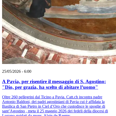
25/05/2026 - 6:00
A Pavia, per risentire il messaggio di S. Agostino:
"Dio, per grazia, ha scelto di abitare l’uomo"
Oltre 260 pellegrini dal Ticino a Pavia. Catt.ch incontra padre
Antonio Baldoni, dei padri agostiniani di Pavia cui è affidata la
Basilica di San Pietro in Ciel d’Oro che custodisce le spoglie di
sant’Agostino , meta il 25 maggio 2026 dei fedeli della diocesi di
Lugano guidati da mons. Alain de Raemy.