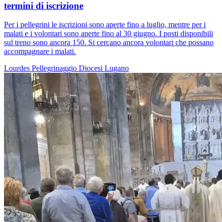
termini di iscrizione
Per i pellegrini le iscrizioni sono aperte fino a luglio, mentre per i
malati e i volontari sono aperte fino al 30 giugno. I posti disponibili
sul treno sono ancora 150. Si cercano ancora volontari che possano
accompagnare i malati.
Lourdes
Pellegrinaggio
Diocesi Lugano