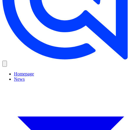
Homepage
News