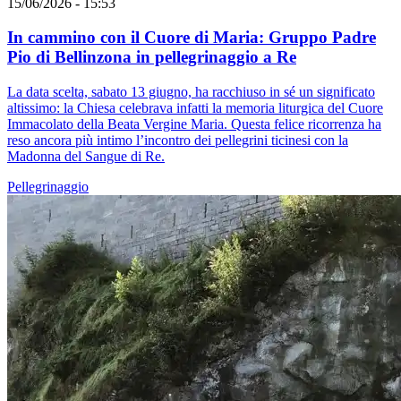
15/06/2026 - 15:53
In cammino con il Cuore di Maria: Gruppo Padre
Pio di Bellinzona in pellegrinaggio a Re
La data scelta, sabato 13 giugno, ha racchiuso in sé un significato
altissimo: la Chiesa celebrava infatti la memoria liturgica del Cuore
Immacolato della Beata Vergine Maria. Questa felice ricorrenza ha
reso ancora più intimo l’incontro dei pellegrini ticinesi con la
Madonna del Sangue di Re.
Pellegrinaggio