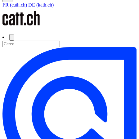
FR (cath.ch)
DE (kath.ch)