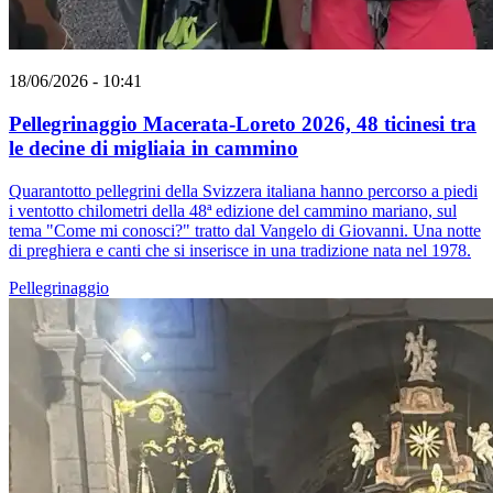
18/06/2026 - 10:41
Pellegrinaggio Macerata-Loreto 2026, 48 ticinesi tra
le decine di migliaia in cammino
Quarantotto pellegrini della Svizzera italiana hanno percorso a piedi
i ventotto chilometri della 48ª edizione del cammino mariano, sul
tema "Come mi conosci?" tratto dal Vangelo di Giovanni. Una notte
di preghiera e canti che si inserisce in una tradizione nata nel 1978.
Pellegrinaggio