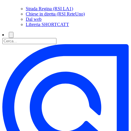
Strada Regina (RSI LA1)
Chiese in diretta (RSI ReteUno)
Dal web
Libreria SHORTCATT