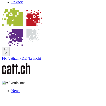
Privacy
IT
FR (cath.ch)
DE (kath.ch)
News