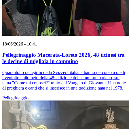
18/06/2026 - 10:41
Pellegrinaggio Macerata-Loreto 2026, 48 ticinesi tra
le decine di migliaia in cammino
Quarantotto pellegrini della Svizzera italiana hanno percorso a piedi
i ventotto chilometri della 48ª edizione del cammino mariano, sul
tema "Come mi conosci?" tratto dal Vangelo di Giovanni. Una notte
di preghiera e canti che si inserisce in una tradizione nata nel 1978.
Pellegrinaggio