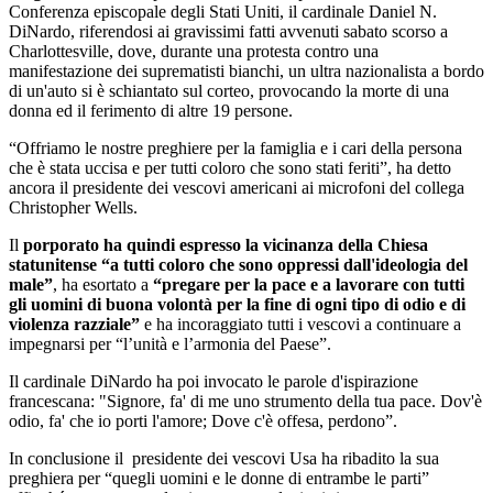
Conferenza episcopale degli Stati Uniti, il cardinale Daniel N.
DiNardo, riferendosi ai gravissimi fatti avvenuti sabato scorso a
Charlottesville, dove, durante una protesta contro una
manifestazione dei suprematisti bianchi, un ultra nazionalista a bordo
di un'auto si è schiantato sul corteo, provocando la morte di una
donna ed il ferimento di altre 19 persone.
“Offriamo le nostre preghiere per la famiglia e i cari della persona
che è stata uccisa e per tutti coloro che sono stati feriti”, ha detto
ancora il presidente dei vescovi americani ai microfoni del collega
Christopher Wells.
Il
porporato ha quindi espresso la vicinanza della Chiesa
statunitense “a tutti coloro che sono oppressi dall'ideologia del
male”
, ha esortato a
“pregare per la pace e a lavorare con tutti
gli uomini di buona volontà per la fine di ogni tipo di odio e di
violenza razziale”
e ha incoraggiato tutti i vescovi a continuare a
impegnarsi per “l’unità e l’armonia del Paese”.
Il cardinale DiNardo ha poi invocato le parole d'ispirazione
francescana: "Signore, fa' di me uno strumento della tua pace. Dov'è
odio, fa' che io porti l'amore; Dove c'è offesa, perdono”.
In conclusione il presidente dei vescovi Usa ha ribadito la sua
preghiera per “quegli uomini e le donne di entrambe le parti”