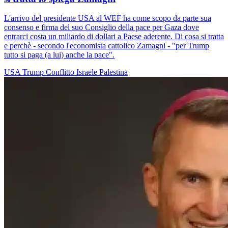
L'arrivo del presidente USA al WEF ha come scopo da parte sua
consenso e firma del suo Consiglio della pace per Gaza dove
entrarci costa un miliardo di dollari a Paese aderente. Di cosa si tratta
e perchè - secondo l'economista cattolico Zamagni - "per Trump
tutto si paga (a lui) anche la pace".
USA
Trump
Conflitto Israele Palestina