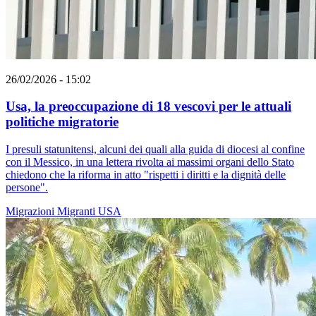
26/02/2026 - 15:02
Usa, la preoccupazione di 18 vescovi per le attuali
politiche migratorie
I presuli statunitensi, alcuni dei quali alla guida di diocesi al confine
con il Messico, in una lettera rivolta ai massimi organi dello Stato
chiedono che la riforma in atto "rispetti i diritti e la dignità delle
persone".
Migrazioni
Migranti
USA