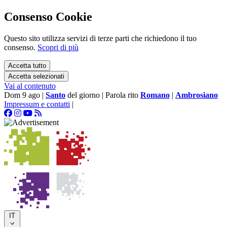
Consenso Cookie
Questo sito utilizza servizi di terze parti che richiedono il tuo
consenso.
Scopri di più
Accetta tutto
Accetta selezionati
Vai al contenuto
Dom 9 ago
|
Santo
del giorno
|
Parola rito
Romano
|
Ambrosiano
Impressum e contatti
|
IT