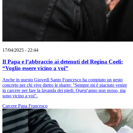
17/04/2025 - 22:44
Il Papa e l’abbraccio ai detenuti del Regina Coeli:
“Voglio essere vicino a voi”
Anche in questo Giovedì Santo Francesco ha compiuto un gesto
concreto per chi vive dietro le sbarre: "Sempre mi è piaciuto venire
in carcere per fare la lavanda dei piedi. Quest’anno non posso, ma
sono vicino a voi".
Carcere
Papa Francesco