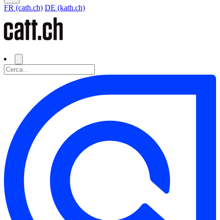
FR (cath.ch)
DE (kath.ch)