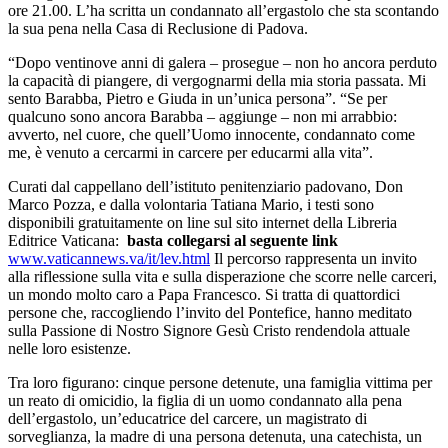
ore 21.00. L’ha scritta un condannato all’ergastolo che sta scontando
la sua pena nella Casa di Reclusione di Padova.
“Dopo ventinove anni di galera – prosegue – non ho ancora perduto
la capacità di piangere, di vergognarmi della mia storia passata. Mi
sento Barabba, Pietro e Giuda in un’unica persona”. “Se per
qualcuno sono ancora Barabba – aggiunge – non mi arrabbio:
avverto, nel cuore, che quell’Uomo innocente, condannato come
me, è venuto a cercarmi in carcere per educarmi alla vita”.
Curati dal cappellano dell’istituto penitenziario padovano, Don
Marco Pozza, e dalla volontaria Tatiana Mario, i testi sono
disponibili gratuitamente on line sul sito internet della Libreria
Editrice Vaticana:
basta collegarsi al seguente link
www.vaticannews.va/it/lev.html
Il percorso rappresenta un invito
alla riflessione sulla vita e sulla disperazione che scorre nelle carceri,
un mondo molto caro a Papa Francesco. Si tratta di quattordici
persone che, raccogliendo l’invito del Pontefice, hanno meditato
sulla Passione di Nostro Signore Gesù Cristo rendendola attuale
nelle loro esistenze.
Tra loro figurano: cinque persone detenute, una famiglia vittima per
un reato di omicidio, la figlia di un uomo condannato alla pena
dell’ergastolo, un’educatrice del carcere, un magistrato di
sorveglianza, la madre di una persona detenuta, una catechista, un