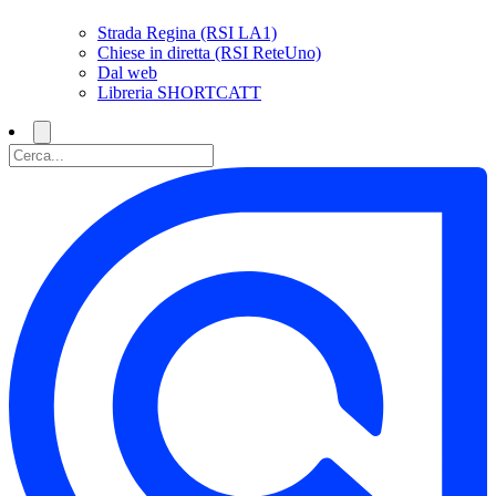
Strada Regina (RSI LA1)
Chiese in diretta (RSI ReteUno)
Dal web
Libreria SHORTCATT