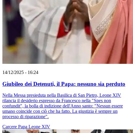
14/12/2025 - 16:24
Giubileo dei Detenuti, il Papa: nessuno sia perduto
Nella Messa presieduta nella Basilica di San Pietro, Leone XIV
rilancia il desiderio espresso da Francesco nella "Spes non
confundit", la bolla di indizione dell'Anno santo: "Nessun essere
umano coincide con ciò che ha fatto. La giustizia è sempre un
processo di riparazione".
Carcere
Papa Leone XIV