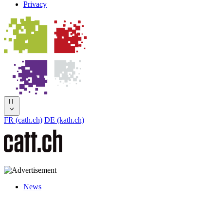
Privacy
IT
FR (cath.ch)
DE (kath.ch)
News