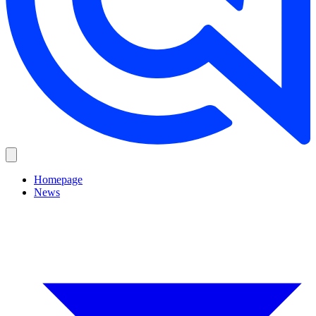
Homepage
News