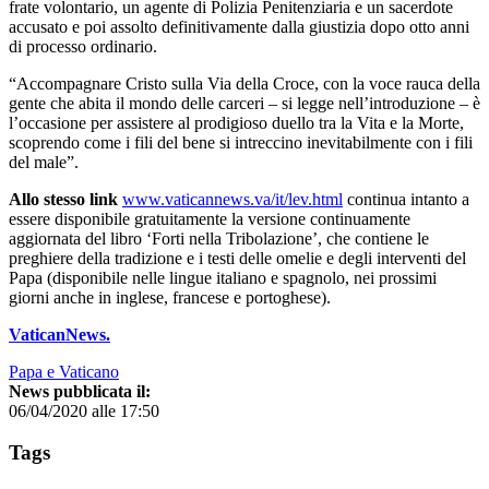
frate volontario, un agente di Polizia Penitenziaria e un sacerdote
accusato e poi assolto definitivamente dalla giustizia dopo otto anni
di processo ordinario.
“Accompagnare Cristo sulla Via della Croce, con la voce rauca della
gente che abita il mondo delle carceri – si legge nell’introduzione – è
l’occasione per assistere al prodigioso duello tra la Vita e la Morte,
scoprendo come i fili del bene si intreccino inevitabilmente con i fili
del male”.
Allo stesso link
www.vaticannews.va/it/lev.html
continua intanto a
essere disponibile gratuitamente la versione continuamente
aggiornata del libro ‘Forti nella Tribolazione’, che contiene le
preghiere della tradizione e i testi delle omelie e degli interventi del
Papa (disponibile nelle lingue italiano e spagnolo, nei prossimi
giorni anche in inglese, francese e portoghese).
VaticanNews.
Papa e Vaticano
News pubblicata il:
06/04/2020 alle 17:50
Tags