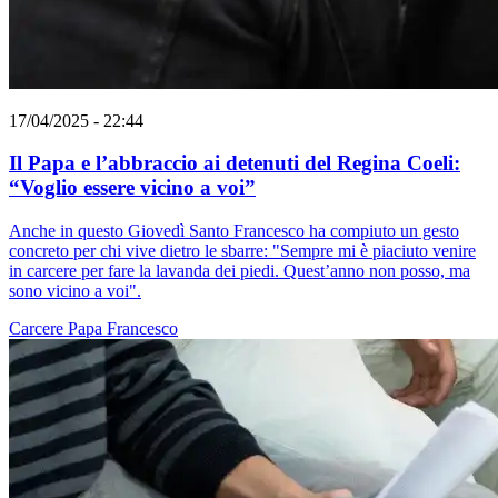
17/04/2025 - 22:44
Il Papa e l’abbraccio ai detenuti del Regina Coeli:
“Voglio essere vicino a voi”
Anche in questo Giovedì Santo Francesco ha compiuto un gesto
concreto per chi vive dietro le sbarre: "Sempre mi è piaciuto venire
in carcere per fare la lavanda dei piedi. Quest’anno non posso, ma
sono vicino a voi".
Carcere
Papa Francesco