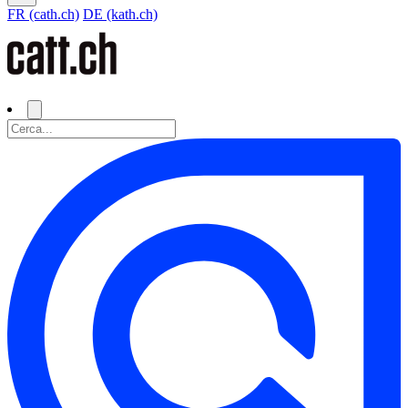
FR (cath.ch)
DE (kath.ch)