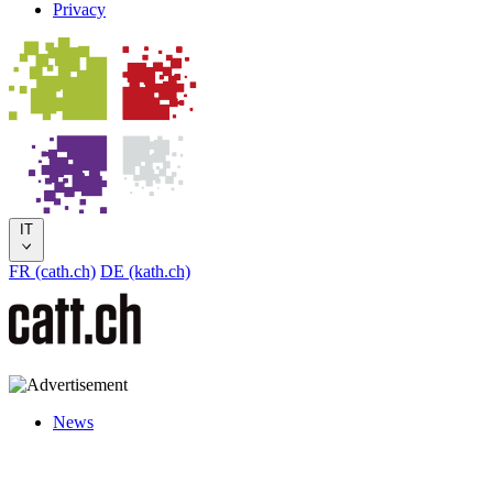
Privacy
IT
FR (cath.ch)
DE (kath.ch)
News