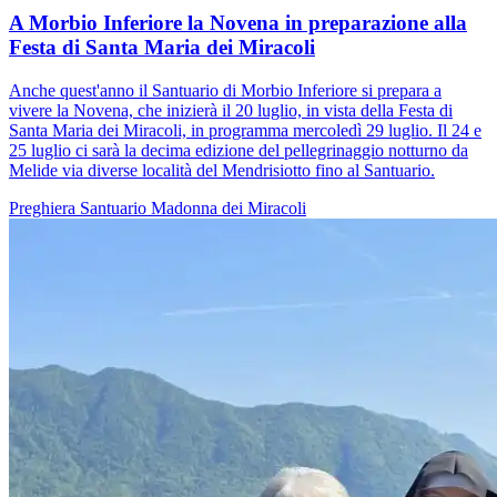
A Morbio Inferiore la Novena in preparazione alla
Festa di Santa Maria dei Miracoli
Anche quest'anno il Santuario di Morbio Inferiore si prepara a
vivere la Novena, che inizierà il 20 luglio, in vista della Festa di
Santa Maria dei Miracoli, in programma mercoledì 29 luglio. Il 24 e
25 luglio ci sarà la decima edizione del pellegrinaggio notturno da
Melide via diverse località del Mendrisiotto fino al Santuario.
Preghiera
Santuario
Madonna dei Miracoli