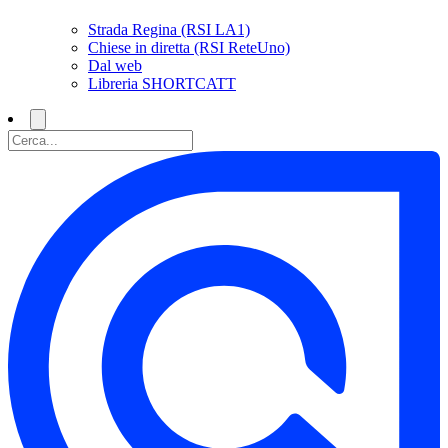
Strada Regina (RSI LA1)
Chiese in diretta (RSI ReteUno)
Dal web
Libreria SHORTCATT