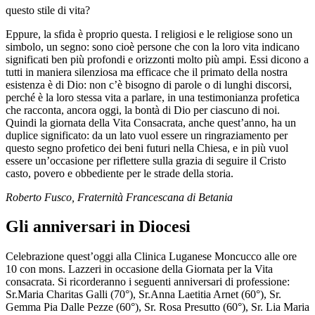
questo stile di vita?
Eppure, la sfida è proprio questa. I religiosi e le religiose sono un
simbolo, un segno: sono cioè persone che con la loro vita indicano
significati ben più profondi e orizzonti molto più ampi. Essi dicono a
tutti in maniera silenziosa ma efficace che il primato della nostra
esistenza è di Dio: non c’è bisogno di parole o di lunghi discorsi,
perché è la loro stessa vita a parlare, in una testimonianza profetica
che racconta, ancora oggi, la bontà di Dio per ciascuno di noi.
Quindi la giornata della Vita Consacrata, anche quest’anno, ha un
duplice significato: da un lato vuol essere un ringraziamento per
questo segno profetico dei beni futuri nella Chiesa, e in più vuol
essere un’occasione per riflettere sulla grazia di seguire il Cristo
casto, povero e obbediente per le strade della storia.
Roberto Fusco, Fraternità Francescana di Betania
Gli anniversari in Diocesi
Celebrazione quest’oggi alla Clinica Luganese Moncucco alle ore
10 con mons. Lazzeri in occasione della Giornata per la Vita
consacrata. Si ricorderanno i seguenti anniversari di professione:
Sr.Maria Charitas Galli (70°), Sr.Anna Laetitia Arnet (60°), Sr.
Gemma Pia Dalle Pezze (60°), Sr. Rosa Presutto (60°), Sr. Lia Maria