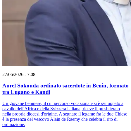
27/06/2026 - 7:08
Aurel Sokouda ordinato sacerdote in Benin, formato
tra Lugano e Kandi
Un giovane beninese, il cui percorso vocazionale si è sviluppato a
cavallo dell'Africa e della Svizzera italiana, riceve il presbiterato
nella propria diocesi d'origine. A segnare il legame fra le due Chiese
è la presenza del vescovo Alain de Raemy che celebra il rito di
ordinazione.