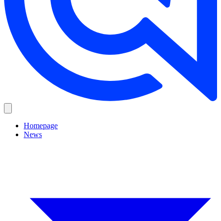
Homepage
News