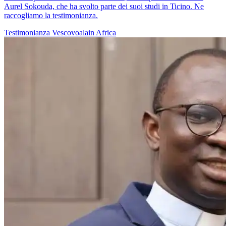
Aurel Sokouda, che ha svolto parte dei suoi studi in Ticino. Ne
raccogliamo la testimonianza.
Testimonianza
Vescovoalain
Africa