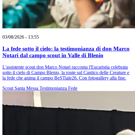
03/08/2026 - 13:55
La fede sotto il cielo: la testimonianza di don Marco
Notari dal campo scout in Valle di Blenio
L'assistente scout don Marco Notari racconta l'Eucaristia celebrata
sotto il cielo di Campo Blenio, la route sul Cantico delle Creature e
la fede che anima il campo BeSTiale26. Con fotogallery alla fine.
Scout
Santa Messa
Testimonianza
Fede