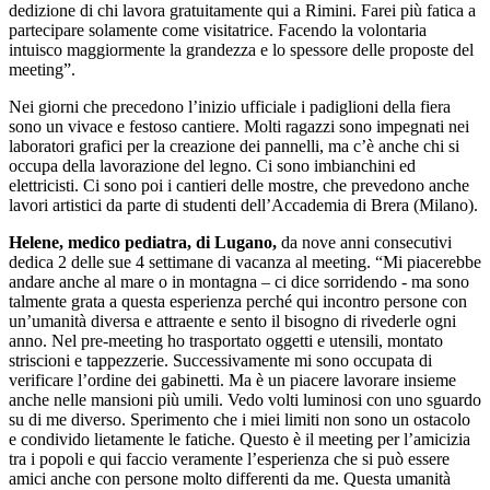
dedizione di chi lavora gratuitamente qui a Rimini. Farei più fatica a
partecipare solamente come visitatrice. Facendo la volontaria
intuisco maggiormente la grandezza e lo spessore delle proposte del
meeting”.
Nei giorni che precedono l’inizio ufficiale i padiglioni della fiera
sono un vivace e festoso cantiere. Molti ragazzi sono impegnati nei
laboratori grafici per la creazione dei pannelli, ma c’è anche chi si
occupa della lavorazione del legno. Ci sono imbianchini ed
elettricisti. Ci sono poi i cantieri delle mostre, che prevedono anche
lavori artistici da parte di studenti dell’Accademia di Brera (Milano).
Helene, medico pediatra, di Lugano,
da nove anni consecutivi
dedica 2 delle sue 4 settimane di vacanza al meeting. “Mi piacerebbe
andare anche al mare o in montagna – ci dice sorridendo - ma sono
talmente grata a questa esperienza perché qui incontro persone con
un’umanità diversa e attraente e sento il bisogno di rivederle ogni
anno. Nel pre-meeting ho trasportato oggetti e utensili, montato
striscioni e tappezzerie. Successivamente mi sono occupata di
verificare l’ordine dei gabinetti. Ma è un piacere lavorare insieme
anche nelle mansioni più umili. Vedo volti luminosi con uno sguardo
su di me diverso. Sperimento che i miei limiti non sono un ostacolo
e condivido lietamente le fatiche. Questo è il meeting per l’amicizia
tra i popoli e qui faccio veramente l’esperienza che si può essere
amici anche con persone molto differenti da me. Questa umanità