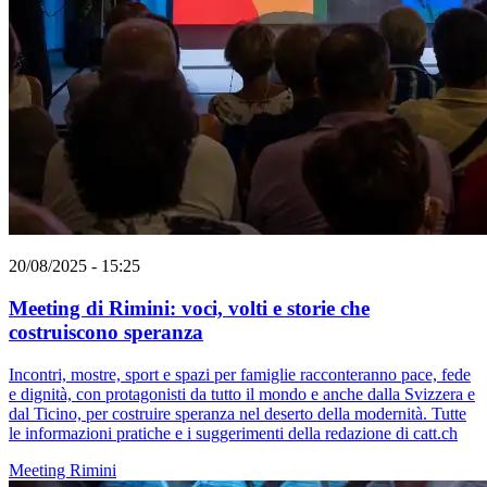
20/08/2025 - 15:25
Meeting di Rimini: voci, volti e storie che
costruiscono speranza
Incontri, mostre, sport e spazi per famiglie racconteranno pace, fede
e dignità, con protagonisti da tutto il mondo e anche dalla Svizzera e
dal Ticino, per costruire speranza nel deserto della modernità. Tutte
le informazioni pratiche e i suggerimenti della redazione di catt.ch
Meeting Rimini