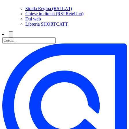
Strada Regina (RSI LA1)
Chiese in diretta (RSI ReteUno)
Dal web
Libreria SHORTCATT