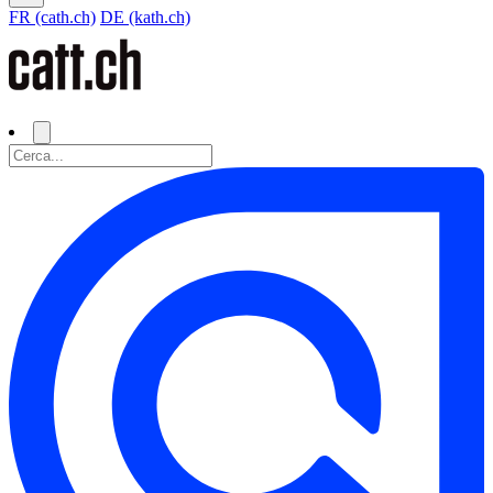
FR (cath.ch)
DE (kath.ch)