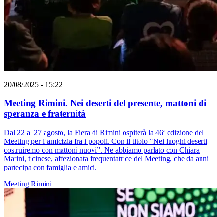
20/08/2025 - 15:22
Meeting Rimini. Nei deserti del presente, mattoni di
speranza e fraternità
Dal 22 al 27 agosto, la Fiera di Rimini ospiterà la 46ª edizione del
Meeting per l’amicizia fra i popoli. Con il titolo “Nei luoghi deserti
costruiremo con mattoni nuovi”. Ne abbiamo parlato con Chiara
Marini, ticinese, affezionata frequentatrice del Meeting, che da anni
partecipa con famiglia e amici.
Meeting Rimini