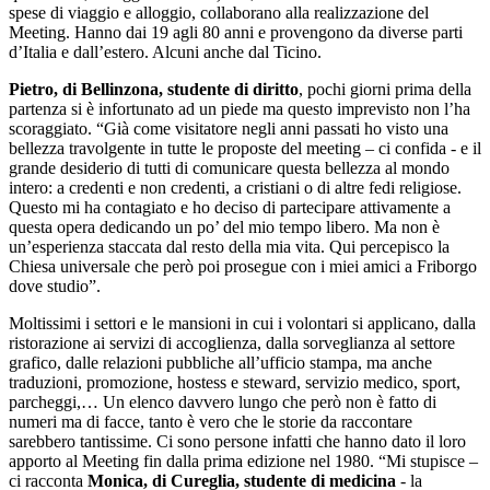
spese di viaggio e alloggio, collaborano alla realizzazione del
Meeting. Hanno dai 19 agli 80 anni e provengono da diverse parti
d’Italia e dall’estero. Alcuni anche dal Ticino.
Pietro, di Bellinzona, studente di diritto
, pochi giorni prima della
partenza si è infortunato ad un piede ma questo imprevisto non l’ha
scoraggiato. “Già come visitatore negli anni passati ho visto una
bellezza travolgente in tutte le proposte del meeting – ci confida - e il
grande desiderio di tutti di comunicare questa bellezza al mondo
intero: a credenti e non credenti, a cristiani o di altre fedi religiose.
Questo mi ha contagiato e ho deciso di partecipare attivamente a
questa opera dedicando un po’ del mio tempo libero. Ma non è
un’esperienza staccata dal resto della mia vita. Qui percepisco la
Chiesa universale che però poi prosegue con i miei amici a Friborgo
dove studio”.
Moltissimi i settori e le mansioni in cui i volontari si applicano, dalla
ristorazione ai servizi di accoglienza, dalla sorveglianza al settore
grafico, dalle relazioni pubbliche all’ufficio stampa, ma anche
traduzioni, promozione, hostess e steward, servizio medico, sport,
parcheggi,… Un elenco davvero lungo che però non è fatto di
numeri ma di facce, tanto è vero che le storie da raccontare
sarebbero tantissime. Ci sono persone infatti che hanno dato il loro
apporto al Meeting fin dalla prima edizione nel 1980. “Mi stupisce –
ci racconta
Monica, di Cureglia, studente di medicina
- la