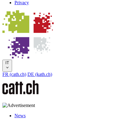
Privacy
IT
FR (cath.ch)
DE (kath.ch)
News