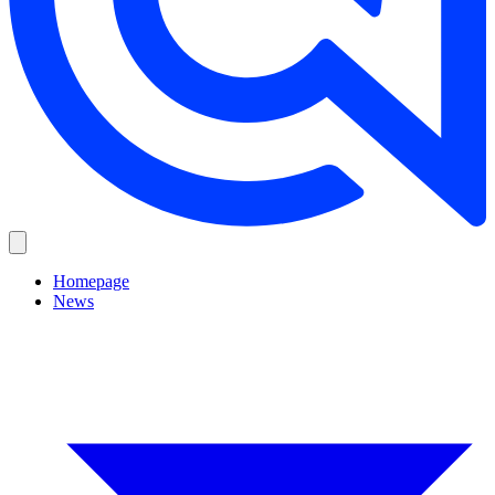
Homepage
News