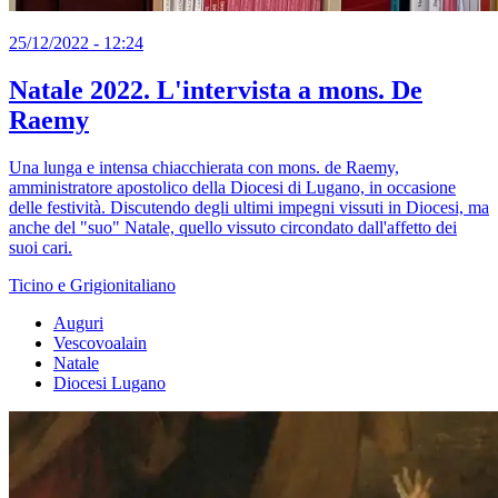
25/12/2022 - 12:24
Natale 2022. L'intervista a mons. De
Raemy
Una lunga e intensa chiacchierata con mons. de Raemy,
amministratore apostolico della Diocesi di Lugano, in occasione
delle festività. Discutendo degli ultimi impegni vissuti in Diocesi, ma
anche del "suo" Natale, quello vissuto circondato dall'affetto dei
suoi cari.
Ticino e Grigionitaliano
Auguri
Vescovoalain
Natale
Diocesi Lugano