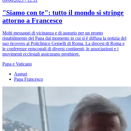
09/06/2023 - 12:11
"Siamo con te": tutto il mondo si stringe
attorno a Francesco
Molti messaggi di vicinanza e di augurio per un pronto
ristabilimento del Papa dal momento in cui si è diffusa la notizia del
suo ricovero al Policlinico Gemelli di Roma. La diocesi di Roma e
le conferenze episcopali di diversi continenti, le associazioni e i
movimenti ecclesiali assicurano preghiere.
Papa e Vaticano
Auguri
Papa Francesco