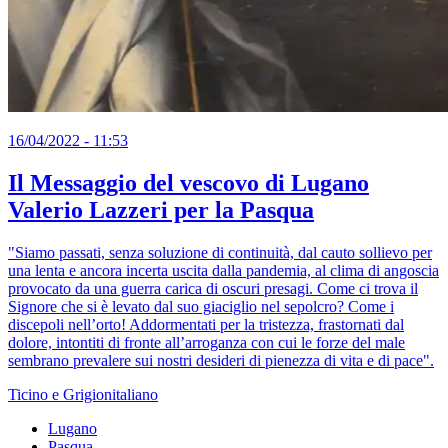
16/04/2022 - 11:53
Il Messaggio del vescovo di Lugano
Valerio Lazzeri per la Pasqua
"Siamo passati, senza soluzione di continuità, dal cauto sollievo per
una lenta e ancora incerta uscita dalla pandemia, al clima di angoscia
provocato da una guerra carica di oscuri presagi. Come ci trova il
Signore che si è levato dal suo giaciglio nel sepolcro? Come i
discepoli nell’orto! Addormentati per la tristezza, frastornati dal
dolore, intontiti di fronte all’arroganza con cui le forze del male
sembrano prevalere sui nostri desideri di pienezza di vita e di pace".
Ticino e Grigionitaliano
Lugano
Pasqua