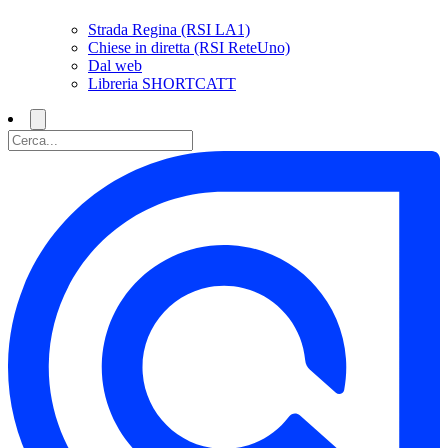
Strada Regina (RSI LA1)
Chiese in diretta (RSI ReteUno)
Dal web
Libreria SHORTCATT