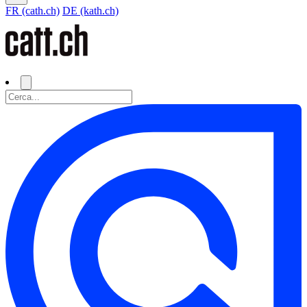
FR (cath.ch)
DE (kath.ch)