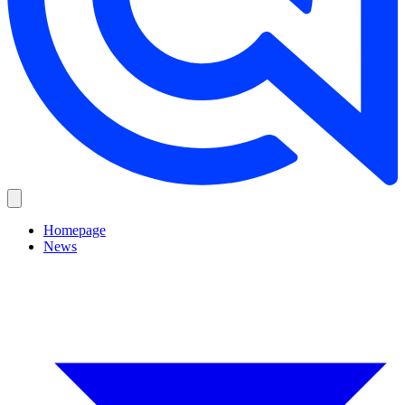
Homepage
News