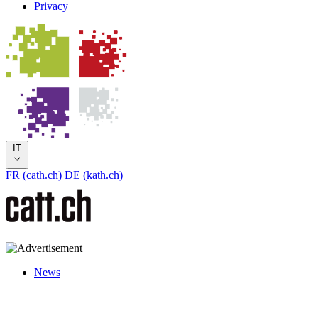
Privacy
IT
FR (cath.ch)
DE (kath.ch)
News