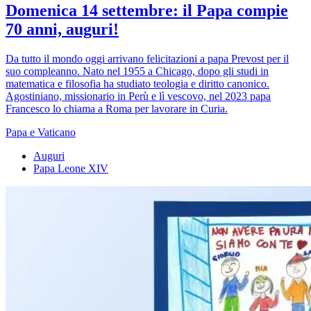
Domenica 14 settembre: il Papa compie
70 anni, auguri!
Da tutto il mondo oggi arrivano felicitazioni a papa Prevost per il
suo compleanno. Nato nel 1955 a Chicago, dopo gli studi in
matematica e filosofia ha studiato teologia e diritto canonico.
Agostiniano, missionario in Perù e lì vescovo, nel 2023 papa
Francesco lo chiama a Roma per lavorare in Curia.
Papa e Vaticano
Auguri
Papa Leone XIV