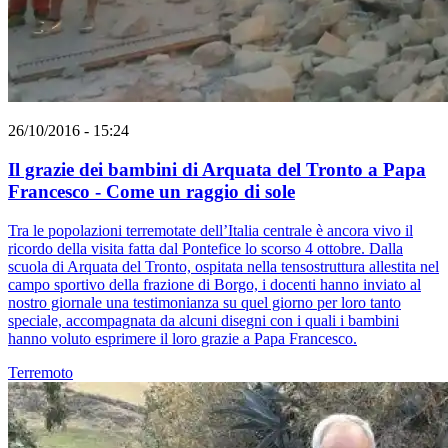
26/10/2016 - 15:24
​Il grazie dei bambini di Arquata del Tronto a Papa
Francesco - Come un raggio di sole
Tra le popolazioni terremotate dell’Italia centrale è ancora vivo il
ricordo della visita fatta dal Pontefice lo scorso 4 ottobre. Dalla
scuola di Arquata del Tronto, ospitata nella tensostruttura allestita nel
campo sportivo della frazione di Borgo, i docenti hanno inviato al
nostro giornale una testimonianza su quel giorno per loro tanto
speciale, accompagnata da alcuni disegni con i quali i bambini
hanno voluto esprimere il loro grazie a Papa Francesco.
Terremoto