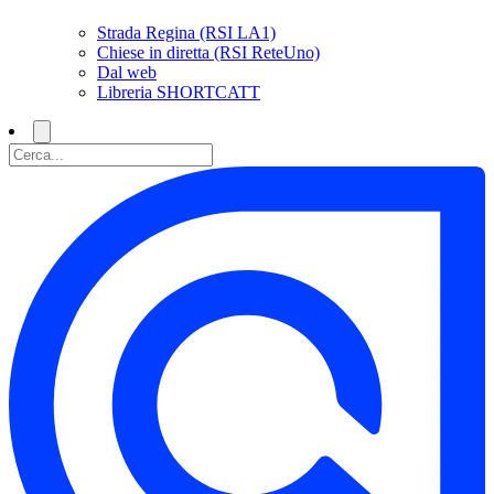
Strada Regina (RSI LA1)
Chiese in diretta (RSI ReteUno)
Dal web
Libreria SHORTCATT