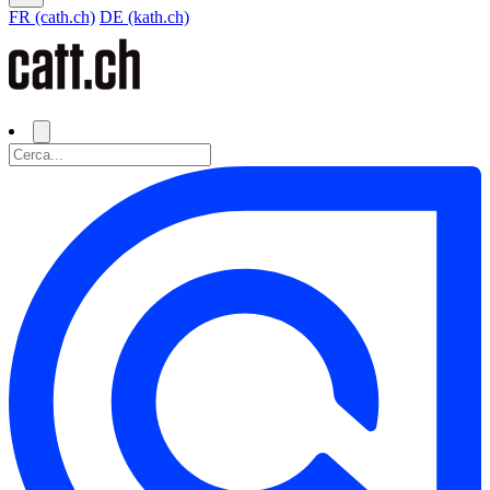
FR (cath.ch)
DE (kath.ch)