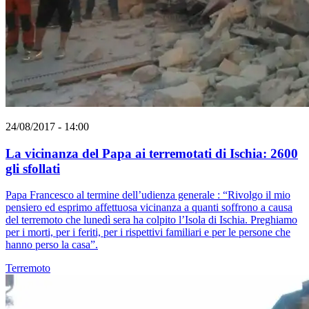
24/08/2017 - 14:00
La vicinanza del Papa ai terremotati di Ischia: 2600
gli sfollati
Papa Francesco al termine dell’udienza generale : “Rivolgo il mio
pensiero ed esprimo affettuosa vicinanza a quanti soffrono a causa
del terremoto che lunedì sera ha colpito l’Isola di Ischia. Preghiamo
per i morti, per i feriti, per i rispettivi familiari e per le persone che
hanno perso la casa”.
Terremoto