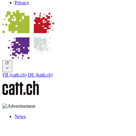
Privacy
IT
FR (cath.ch)
DE (kath.ch)
News