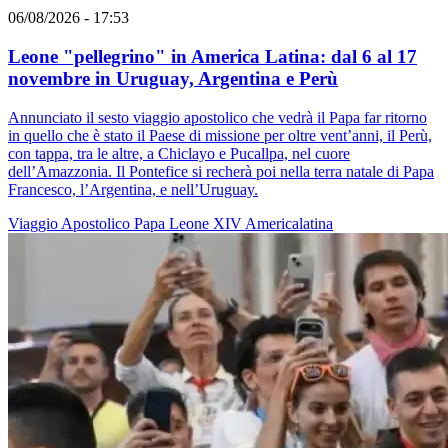
06/08/2026 - 17:53
Leone "pellegrino" in America Latina: dal 6 al 17
novembre in Uruguay, Argentina e Perù
Annunciato il sesto viaggio apostolico che vedrà il Papa far ritorno
in quello che è stato il Paese di missione per oltre vent’anni, il Perù,
con tappa, tra le altre, a Chiclayo e Pucallpa, nel cuore
dell’Amazzonia. Il Pontefice si recherà poi nella terra natale di Papa
Francesco, l’Argentina, e nell’Uruguay.
Viaggio Apostolico
Papa Leone XIV
Americalatina