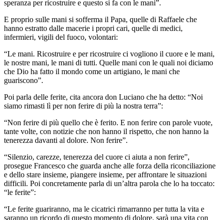
speranza per ricostruire e questo si fa con le mani”.
E proprio sulle mani si sofferma il Papa, quelle di Raffaele che
hanno estratto dalle macerie i propri cari, quelle di medici,
infermieri, vigili del fuoco, volontari:
“Le mani. Ricostruire e per ricostruire ci vogliono il cuore e le mani,
le nostre mani, le mani di tutti. Quelle mani con le quali noi diciamo
che Dio ha fatto il mondo come un artigiano, le mani che
guariscono”.
Poi parla delle ferite, cita ancora don Luciano che ha detto: “Noi
siamo rimasti lì per non ferire di più la nostra terra”:
“Non ferire di più quello che è ferito. E non ferire con parole vuote,
tante volte, con notizie che non hanno il rispetto, che non hanno la
tenerezza davanti al dolore. Non ferire”.
“Silenzio, carezze, tenerezza del cuore ci aiuta a non ferire”,
prosegue Francesco che guarda anche alle forza della riconciliazione
e dello stare insieme, piangere insieme, per affrontare le situazioni
difficili. Poi concretamente parla di un’altra parola che lo ha toccato:
“le ferite”:
“Le ferite guariranno, ma le cicatrici rimarranno per tutta la vita e
saranno un ricordo di questo momento di dolore, sarà una vita con