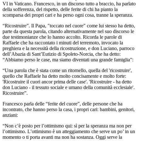
VI in Vaticano. Francesco, in un discorso tutto a braccio, ha parlato
della sofferenza, del rispetto, delle ferite di chi ha pianto la
scomparsa dei propri cari e ha perso ogni cosa, tranne la speranza.
“Ricostruire”. Il Papa, "toccato nel cuore" come lui stesso ha detto,
parte da questa parola, citando alternativamente nel suo discorso le
due testimonianze che lo hanno accolto. Ricorda le parole di
Raffaele che ha raccontato i minuti del terremoto, invocato la
preghiera e la necessità della ricostruzione, e don Luciano, parroco
dell’Abazia di Sant’Eutizio di Spoleto-Norcia, che ha detto:
“Abbiamo perso le case, ma siamo diventati una grande famiglia”:
“Una parola che è stata come un ritornello, quella del 'ricostruire',
quello che Raffaele ha detto molto concisamente e molto forte:
'Ricostruire il cuori ancor prima delle case'. 'Ricostruire - ha detto
don Luciano - il tessuto sociale e umano della comunità ecclesiale'.
Ricostruire”.
Francesco parla delle “ferite del cuore”, delle persone che ha
incontrato, che hanno perso la casa, i propri cari: bambini, genitori,
anziani:
“Non c’è posto per l’ottimismo qui: sì per la speranza ma non per
l’ottimismo. L’ottimismo è un atteggiamento che serve un po’ in un
momento o ti porta avanti ma non ha sostanza. Oggi serve la