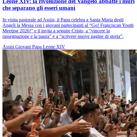
Leone XIV: la rivoluzione del Vangelo abbatte i muri
che separano gli esseri umani
In visita pastorale ad Assisi, il Papa celebra a Santa Maria degli
Angeli la Messa con i giovani partecipanti al “Go! Franciscan Youth
Meeting 2026!” e li invita a seguire Cristo, a “vincere la
rassegnazione e la paura” e a “scrivere nuove pagine di storia”.
Assisi
Giovani
Papa Leone XIV