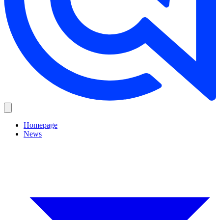
Homepage
News