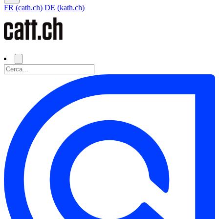
FR (cath.ch)
DE (kath.ch)