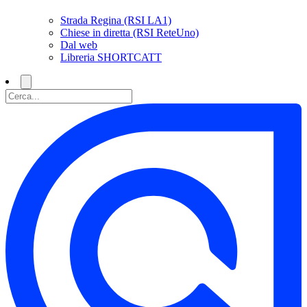
Strada Regina (RSI LA1)
Chiese in diretta (RSI ReteUno)
Dal web
Libreria SHORTCATT