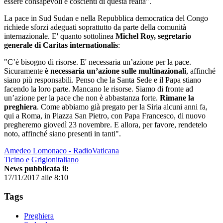
essere consapevoli e coscienti di questa realtà".
La pace in Sud Sudan e nella Repubblica democratica del Congo
richiede sforzi adeguati soprattutto da parte della comunità
internazionale. E' quanto sottolinea
Michel Roy, segretario
generale di Caritas internationalis
:
"C’è bisogno di risorse. E' necessaria un’azione per la pace.
Sicuramente
è necessaria un’azione sulle multinazionali
, affinché
siano più responsabili. Penso che la Santa Sede e il Papa stiano
facendo la loro parte. Mancano le risorse. Siamo di fronte ad
un’azione per la pace che non è abbastanza forte.
Rimane la
preghiera
. Come abbiamo già pregato per la Siria alcuni anni fa,
qui a Roma, in Piazza San Pietro, con Papa Francesco, di nuovo
pregheremo giovedì 23 novembre. E allora, per favore, rendetelo
noto, affinché siano presenti in tanti".
Amedeo Lomonaco - RadioVaticana
Ticino e Grigionitaliano
News pubblicata il:
17/11/2017 alle 8:10
Tags
Preghiera