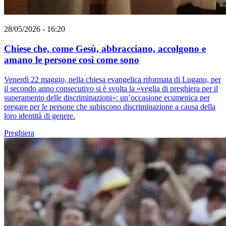
28/05/2026 - 16:20
Chiese che, come Gesù, abbracciano, accolgono e
amano le persone così come sono
Venerdì 22 maggio, nella chiesa evangelica riformata di Lugano, per
il secondo anno consecutivo si è svolta la «veglia di preghiera per il
superamento delle discriminazioni»: un’occasione ecumenica per
pregare per le persone che subiscono discriminazione a causa della
loro identità di genere.
Preghiera