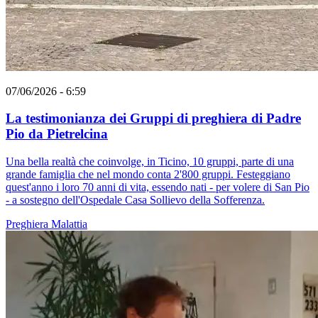
07/06/2026 - 6:59
La testimonianza dei Gruppi di preghiera di Padre
Pio da Pietrelcina
Una bella realtà che coinvolge, in Ticino, 10 gruppi, parte di una
grande famiglia che nel mondo conta 2'800 gruppi. Festeggiano
quest'anno i loro 70 anni di vita, essendo nati - per volere di San Pio
- a sostegno dell'Ospedale Casa Sollievo della Sofferenza.
Preghiera
Malattia