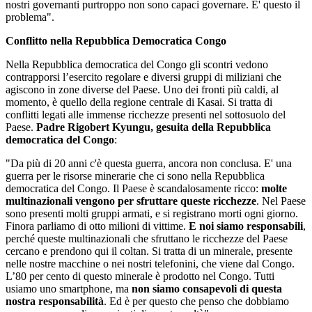
nostri governanti purtroppo non sono capaci governare. E' questo il
problema".
Conflitto nella Repubblica Democratica Congo
Nella Repubblica democratica del Congo gli scontri vedono
contrapporsi l’esercito regolare e diversi gruppi di miliziani che
agiscono in zone diverse del Paese. Uno dei fronti più caldi, al
momento, è quello della regione centrale di Kasai. Si tratta di
conflitti legati alle immense ricchezze presenti nel sottosuolo del
Paese.
Padre Rigobert Kyungu, gesuita della Repubblica
democratica del Congo
:
"Da più di 20 anni c'è questa guerra, ancora non conclusa. E' una
guerra per le risorse minerarie che ci sono nella Repubblica
democratica del Congo. Il Paese è scandalosamente ricco:
molte
multinazionali vengono per sfruttare queste ricchezze
. Nel Paese
sono presenti molti gruppi armati, e si registrano morti ogni giorno.
Finora parliamo di otto milioni di vittime.
E noi siamo responsabili
,
perché queste multinazionali che sfruttano le ricchezze del Paese
cercano e prendono qui il coltan. Si tratta di un minerale, presente
nelle nostre macchine o nei nostri telefonini, che viene dal Congo.
L’80 per cento di questo minerale è prodotto nel Congo. Tutti
usiamo uno smartphone, ma
non siamo consapevoli di questa
nostra responsabilità
. Ed è per questo che penso che dobbiamo