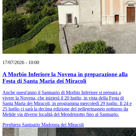
17/07/2026 - 10:00
A Morbio Inferiore la Novena in preparazione alla
Festa di Santa Maria dei Miracoli
Anche quest'anno il Santuario di Morbio Inferiore si prepara a
vivere la Novena, che inizierà il 20 luglio, in vista della Festa di
Santa Maria dei Miracoli, in programma mercoledì 29 luglio. Il 24 e
25 luglio ci sarà la decima edizione del pellegrinaggio notturno da
Melide via diverse località del Mendrisiotto fino al Santuario.
Preghiera
Santuario
Madonna dei Miracoli