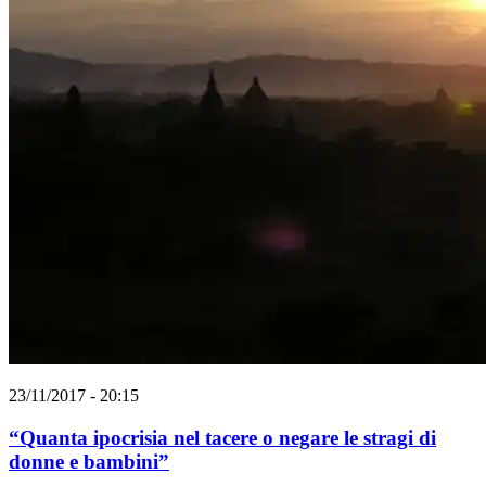
23/11/2017 - 20:15
“Quanta ipocrisia nel tacere o negare le stragi di
donne e bambini”