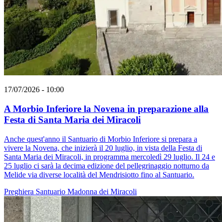
17/07/2026 - 10:00
A Morbio Inferiore la Novena in preparazione alla
Festa di Santa Maria dei Miracoli
Anche quest'anno il Santuario di Morbio Inferiore si prepara a
vivere la Novena, che inizierà il 20 luglio, in vista della Festa di
Santa Maria dei Miracoli, in programma mercoledì 29 luglio. Il 24 e
25 luglio ci sarà la decima edizione del pellegrinaggio notturno da
Melide via diverse località del Mendrisiotto fino al Santuario.
Preghiera
Santuario
Madonna dei Miracoli