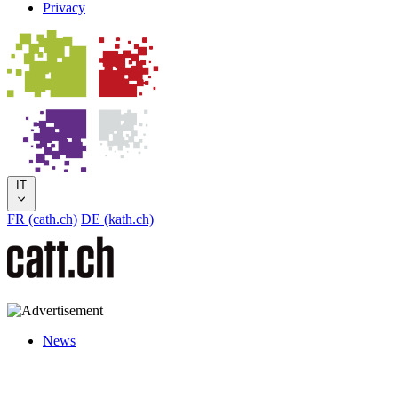
Privacy
IT
FR (cath.ch)
DE (kath.ch)
News