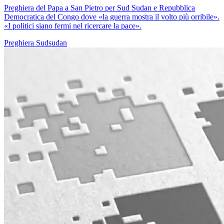
Preghiera del Papa a San Pietro per Sud Sudan e Repubblica
Democratica del Congo dove «la guerra mostra il volto più orribile».
«I politici siano fermi nel ricercare la pace».
Preghiera
Sudsudan