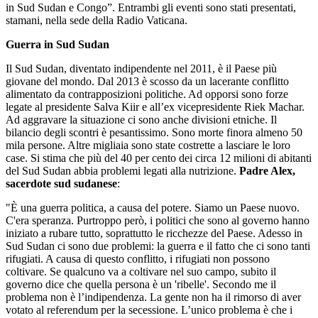
in Sud Sudan e Congo”. Entrambi gli eventi sono stati presentati,
stamani, nella sede della Radio Vaticana.
Guerra in Sud Sudan
Il Sud Sudan, diventato indipendente nel 2011, è il Paese più
giovane del mondo. Dal 2013 è scosso da un lacerante conflitto
alimentato da contrapposizioni politiche. Ad opporsi sono forze
legate al presidente Salva Kiir e all’ex vicepresidente Riek Machar.
Ad aggravare la situazione ci sono anche divisioni etniche. Il
bilancio degli scontri è pesantissimo. Sono morte finora almeno 50
mila persone. Altre migliaia sono state costrette a lasciare le loro
case. Si stima che più del 40 per cento dei circa 12 milioni di abitanti
del Sud Sudan abbia problemi legati alla nutrizione.
Padre Alex,
sacerdote sud sudanese
:
"È una guerra politica, a causa del potere. Siamo un Paese nuovo.
C'era speranza. Purtroppo però, i politici che sono al governo hanno
iniziato a rubare tutto, soprattutto le ricchezze del Paese. Adesso in
Sud Sudan ci sono due problemi: la guerra e il fatto che ci sono tanti
rifugiati. A causa di questo conflitto, i rifugiati non possono
coltivare. Se qualcuno va a coltivare nel suo campo, subito il
governo dice che quella persona è un 'ribelle'. Secondo me il
problema non è l’indipendenza. La gente non ha il rimorso di aver
votato al referendum per la secessione. L’unico problema è che i