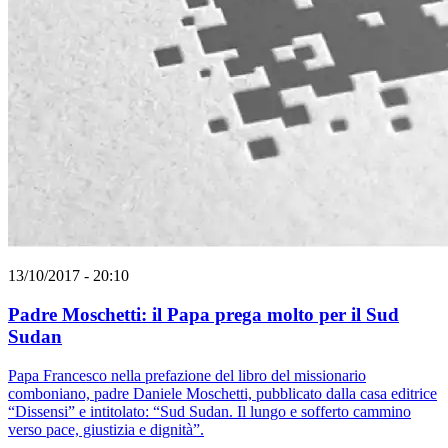
13/10/2017 - 20:10
Padre Moschetti: il Papa prega molto per il Sud
Sudan
Papa Francesco nella prefazione del libro del missionario
comboniano, padre Daniele Moschetti, pubblicato dalla casa editrice
“Dissensi” e intitolato: “Sud Sudan. Il lungo e sofferto cammino
verso pace, giustizia e dignità”.