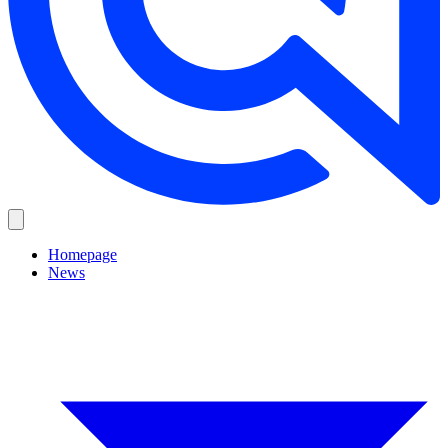
Homepage
News