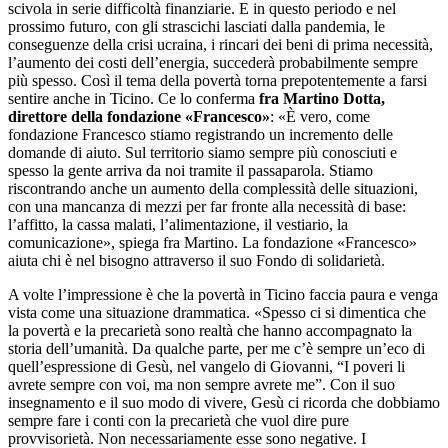
scivola in serie difficoltà finanziarie. E in questo periodo e nel
prossimo futuro, con gli strascichi lasciati dalla pandemia, le
conseguenze della crisi ucraina, i rincari dei beni di prima necessità,
l’aumento dei costi dell’energia, succederà probabilmente sempre
più spesso. Così il tema della povertà torna prepotentemente a farsi
sentire anche in Ticino. Ce lo conferma
fra Martino Dotta,
direttore della fondazione «Francesco»
: «È vero, come
fondazione Francesco stiamo registrando un incremento delle
domande di aiuto. Sul territorio siamo sempre più conosciuti e
spesso la gente arriva da noi tramite il passaparola. Stiamo
riscontrando anche un aumento della complessità delle situazioni,
con una mancanza di mezzi per far fronte alla necessità di base:
l’affitto, la cassa malati, l’alimentazione, il vestiario, la
comunicazione», spiega fra Martino. La fondazione «Francesco»
aiuta chi è nel bisogno attraverso il suo Fondo di solidarietà.
A volte l’impressione è che la povertà in Ticino faccia paura e venga
vista come una situazione drammatica. «Spesso ci si dimentica che
la povertà e la precarietà sono realtà che hanno accompagnato la
storia dell’umanità. Da qualche parte, per me c’è sempre un’eco di
quell’espressione di Gesù, nel vangelo di Giovanni, “I poveri li
avrete sempre con voi, ma non sempre avrete me”. Con il suo
insegnamento e il suo modo di vivere, Gesù ci ricorda che dobbiamo
sempre fare i conti con la precarietà che vuol dire pure
provvisorietà. Non necessariamente esse sono negative. I