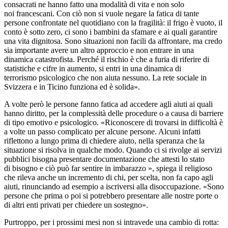
consacrati ne hanno fatto una modalità di vita e non solo
noi francescani. Con ciò non si vuole negare la fatica di tante
persone confrontate nel quotidiano con la fragilità: il frigo è vuoto, il
conto è sotto zero, ci sono i bambini da sfamare e ai quali garantire
una vita dignitosa. Sono situazioni non facili da affrontare, ma credo
sia importante avere un altro approccio e non entrare in una
dinamica catastrofista. Perché il rischio è che a furia di riferire di
statistiche e cifre in aumento, si entri in una dinamica di
terrorismo psicologico che non aiuta nessuno. La rete sociale in
Svizzera e in Ticino funziona ed è solida».
A volte però le persone fanno fatica ad accedere agli aiuti ai quali
hanno diritto, per la complessità delle procedure o a causa di barriere
di tipo emotivo e psicologico. «Riconoscere di trovarsi in difficoltà è
a volte un passo complicato per alcune persone. Alcuni infatti
riflettono a lungo prima di chiedere aiuto, nella speranza che la
situazione si risolva in qualche modo. Quando ci si rivolge ai servizi
pubblici bisogna presentare documentazione che attesti lo stato
di bisogno e ciò può far sentire in imbarazzo », spiega il religioso
che rileva anche un incremento di chi, per scelta, non fa capo agli
aiuti, rinunciando ad esempio a iscriversi alla disoccupazione. «Sono
persone che prima o poi si potrebbero presentare alle nostre porte o
di altri enti privati per chiedere un sostegno».
Purtroppo, per i prossimi mesi non si intravede una cambio di rotta: