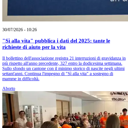
30/07/2026 - 10:26
"Sì alla vita" pubblica i dati del 2025: tante le
richieste di aiuto per la vita
Il bollettino dell'associazione registra 21 interruzioni di gravidanza in
più rispetto all'anno precedente, 327 entro la dodicesima settimana.
Sullo sfondo un cantone con il minimo storico di nascite negli ultimi
settant'anni. Continua l'impegno di "Sì alla vita" a sostegno di
mamme in difficoltà.
Aborto