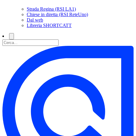
Strada Regina (RSI LA1)
Chiese in diretta (RSI ReteUno)
Dal web
Libreria SHORTCATT