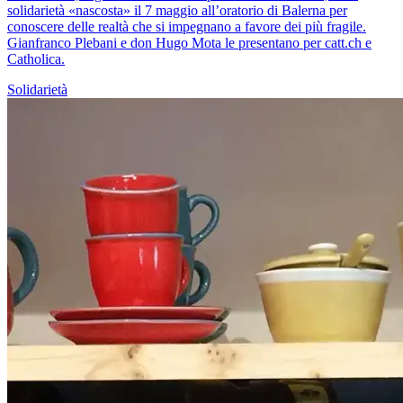
solidarietà «nascosta» il 7 maggio all’oratorio di Balerna per
conoscere delle realtà che si impegnano a favore dei più fragile.
Gianfranco Plebani e don Hugo Mota le presentano per catt.ch e
Catholica.
Solidarietà