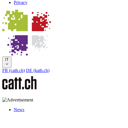
Privacy
IT
FR (cath.ch)
DE (kath.ch)
News