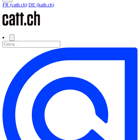
FR (cath.ch)
DE (kath.ch)