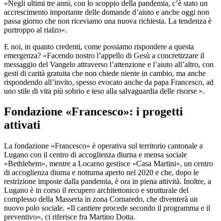
«Negli ultimi tre anni, con lo scoppio della pandemia, c’è stato un
accrescimento importante delle domande d’aiuto e anche oggi non
passa giorno che non riceviamo una nuova richiesta. La tendenza è
purtroppo al rialzo».
E noi, in quanto credenti, come possiamo rispondere a questa
emergenza? «Facendo nostro l’appello di Gesù a concretizzare il
messaggio del Vangelo attraverso l’attenzione e l’aiuto all’altro, con
gesti di carità gratuita che non chiede niente in cambio, ma anche
rispondendo all’invito, spesso evocato anche da papa Francesco, ad
uno stile di vita più sobrio e teso alla salvaguardia delle risorse ».
Fondazione «Francesco»: i progetti
attivati
La fondazione «Francesco» è operativa sul territorio cantonale a
Lugano con il centro di accoglienza diurna e mensa sociale
«Bethlehem», mentre a Locarno gestisce «Casa Martini», un centro
di accoglienza diurna e notturna aperto nel 2020 e che, dopo le
restrizione imposte dalla pandemia, è ora in piena attività. Inoltre, a
Lugano è in corso il recupero architettonico e strutturale del
complesso della Masseria in zona Cornaredo, che diventerà un
nuovo polo sociale. «Il cantiere procede secondo il programma e il
preventivo», ci riferisce fra Martino Dotta.