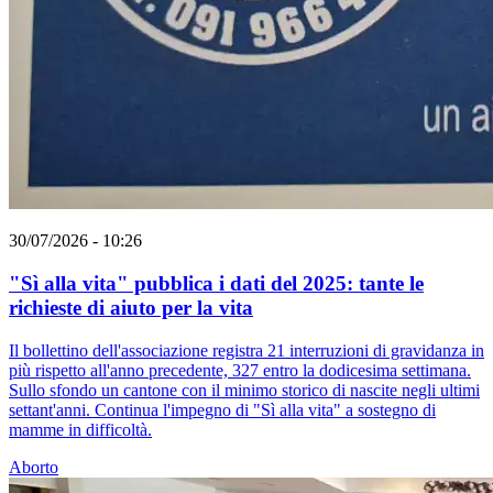
30/07/2026 - 10:26
"Sì alla vita" pubblica i dati del 2025: tante le
richieste di aiuto per la vita
Il bollettino dell'associazione registra 21 interruzioni di gravidanza in
più rispetto all'anno precedente, 327 entro la dodicesima settimana.
Sullo sfondo un cantone con il minimo storico di nascite negli ultimi
settant'anni. Continua l'impegno di "Sì alla vita" a sostegno di
mamme in difficoltà.
Aborto