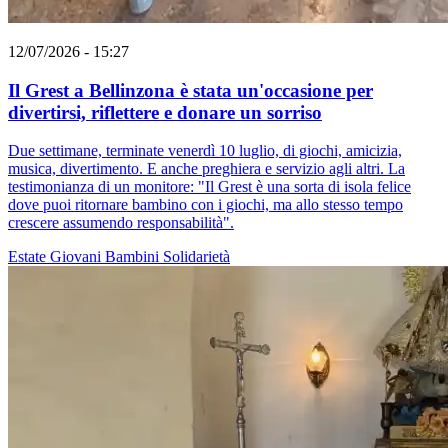
12/07/2026 - 15:27
Il Grest a Bellinzona è stata un'occasione per
divertirsi, riflettere e donare un sorriso
Due settimane, terminate venerdì 10 luglio, di giochi, amicizia,
musica, divertimento. E anche preghiera e servizio agli altri. La
testimonianza di un monitore: "Il Grest è una sorta di isola felice
dove puoi ritornare bambino con i giochi, ma allo stesso tempo
crescere assumendo responsabilità".
Estate
Giovani
Bambini
Solidarietà