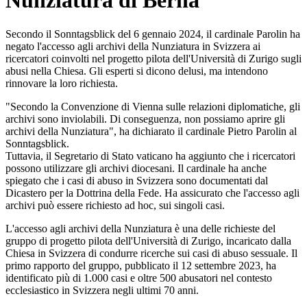
Nunziatura di Berna
Secondo il Sonntagsblick del 6 gennaio 2024, il cardinale Parolin ha
negato l'accesso agli archivi della Nunziatura in Svizzera ai
ricercatori coinvolti nel progetto pilota dell'Università di Zurigo sugli
abusi nella Chiesa. Gli esperti si dicono delusi, ma intendono
rinnovare la loro richiesta.
"Secondo la Convenzione di Vienna sulle relazioni diplomatiche, gli
archivi sono inviolabili. Di conseguenza, non possiamo aprire gli
archivi della Nunziatura", ha dichiarato il cardinale Pietro Parolin al
Sonntagsblick.
Tuttavia, il Segretario di Stato vaticano ha aggiunto che i ricercatori
possono utilizzare gli archivi diocesani. Il cardinale ha anche
spiegato che i casi di abuso in Svizzera sono documentati dal
Dicastero per la Dottrina della Fede. Ha assicurato che l'accesso agli
archivi può essere richiesto ad hoc, sui singoli casi.
L'accesso agli archivi della Nunziatura è una delle richieste del
gruppo di progetto pilota dell'Università di Zurigo, incaricato dalla
Chiesa in Svizzera di condurre ricerche sui casi di abuso sessuale. Il
primo rapporto del gruppo, pubblicato il 12 settembre 2023, ha
identificato più di 1.000 casi e oltre 500 abusatori nel contesto
ecclesiastico in Svizzera negli ultimi 70 anni.