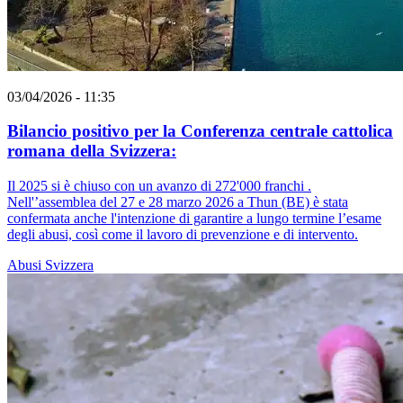
03/04/2026 - 11:35
Bilancio positivo per la Conferenza centrale cattolica
romana della Svizzera:
Il 2025 si è chiuso con un avanzo di 272'000 franchi .
Nell'’assemblea del 27 e 28 marzo 2026 a Thun (BE) è stata
confermata anche l'intenzione di garantire a lungo termine l’esame
degli abusi, così come il lavoro di prevenzione e di intervento.
Abusi
Svizzera