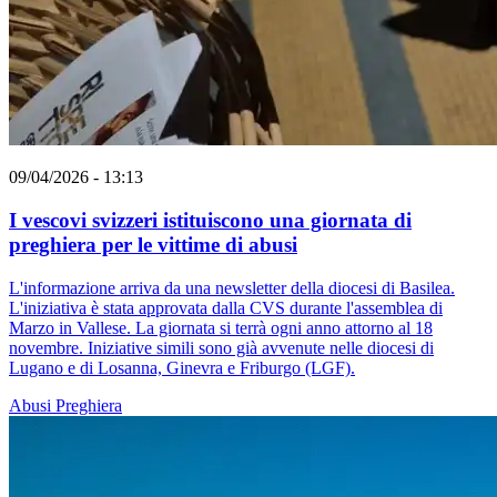
09/04/2026 - 13:13
I vescovi svizzeri istituiscono una giornata di
preghiera per le vittime di abusi
L'informazione arriva da una newsletter della diocesi di Basilea.
L'iniziativa è stata approvata dalla CVS durante l'assemblea di
Marzo in Vallese. La giornata si terrà ogni anno attorno al 18
novembre. Iniziative simili sono già avvenute nelle diocesi di
Lugano e di Losanna, Ginevra e Friburgo (LGF).
Abusi
Preghiera