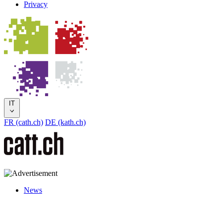
Privacy
IT
FR (cath.ch)
DE (kath.ch)
News