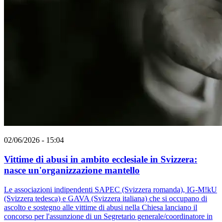
02/06/2026 - 15:04
Vittime di abusi in ambito ecclesiale in Svizzera:
nasce un'organizzazione mantello
Le associazioni indipendenti SAPEC (Svizzera romanda), IG-M!kU
(Svizzera tedesca) e GAVA (Svizzera italiana) che si occupano di
ascolto e sostegno alle vittime di abusi nella Chiesa lanciano il
concorso per l'assunzione di un Segretario generale/coordinatore in