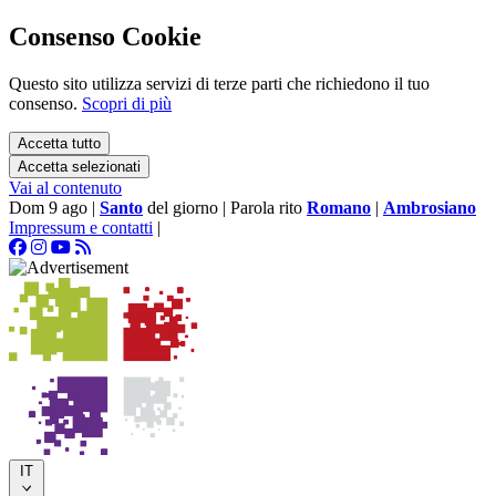
Consenso Cookie
Questo sito utilizza servizi di terze parti che richiedono il tuo
consenso.
Scopri di più
Accetta tutto
Accetta selezionati
Vai al contenuto
Dom 9 ago
|
Santo
del giorno
|
Parola rito
Romano
|
Ambrosiano
Impressum e contatti
|
IT