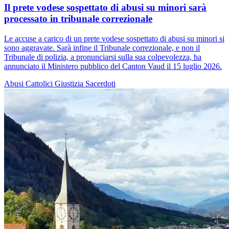
Il prete vodese sospettato di abusi su minori sarà
processato in tribunale correzionale
Le accuse a carico di un prete vodese sospettato di abusi su minori si
sono aggravate. Sarà infine il Tribunale correzionale, e non il
Tribunale di polizia, a pronunciarsi sulla sua colpevolezza, ha
annunciato il Ministero pubblico del Canton Vaud il 15 luglio 2026.
Abusi
Cattolici
Giustizia
Sacerdoti