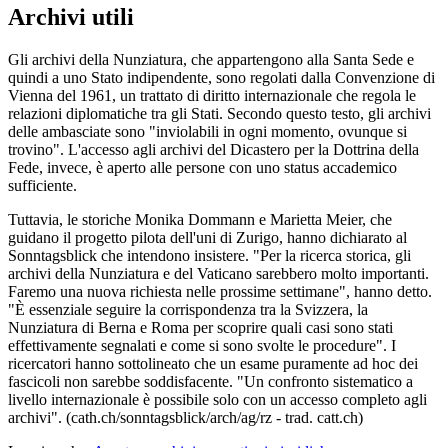
Archivi utili
Gli archivi della Nunziatura, che appartengono alla Santa Sede e
quindi a uno Stato indipendente, sono regolati dalla Convenzione di
Vienna del 1961, un trattato di diritto internazionale che regola le
relazioni diplomatiche tra gli Stati. Secondo questo testo, gli archivi
delle ambasciate sono "inviolabili in ogni momento, ovunque si
trovino". L'accesso agli archivi del Dicastero per la Dottrina della
Fede, invece, è aperto alle persone con uno status accademico
sufficiente.
Tuttavia, le storiche Monika Dommann e Marietta Meier, che
guidano il progetto pilota dell'uni di Zurigo, hanno dichiarato al
Sonntagsblick che intendono insistere. "Per la ricerca storica, gli
archivi della Nunziatura e del Vaticano sarebbero molto importanti.
Faremo una nuova richiesta nelle prossime settimane", hanno detto.
"È essenziale seguire la corrispondenza tra la Svizzera, la
Nunziatura di Berna e Roma per scoprire quali casi sono stati
effettivamente segnalati e come si sono svolte le procedure". I
ricercatori hanno sottolineato che un esame puramente ad hoc dei
fascicoli non sarebbe soddisfacente. "Un confronto sistematico a
livello internazionale è possibile solo con un accesso completo agli
archivi". (cath.ch/sonntagsblick/arch/ag/rz - trad. catt.ch)