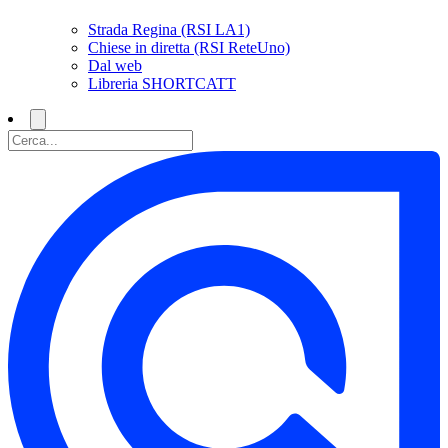
Strada Regina (RSI LA1)
Chiese in diretta (RSI ReteUno)
Dal web
Libreria SHORTCATT