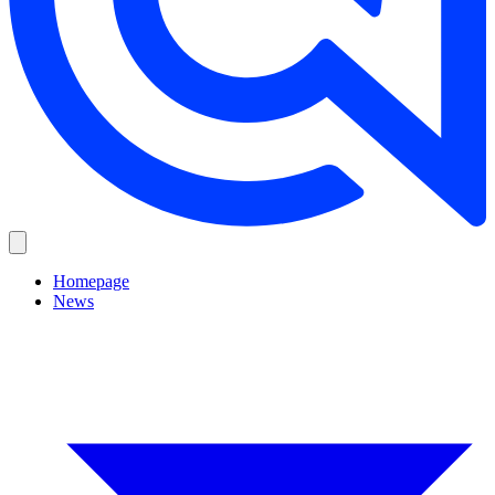
Homepage
News