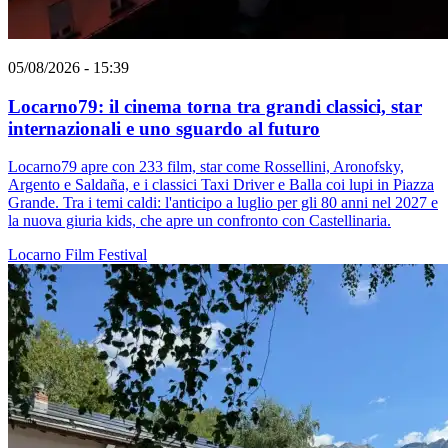
05/08/2026 - 15:39
Locarno79: il cinema torna tra grandi classici, star
internazionali e uno sguardo al futuro
Locarno79 apre con 233 film, star come Rossellini, Aronofsky,
Argento e Saldaña, e i classici Taxi Driver e Balla coi lupi in Piazza
Grande. Tra i temi caldi: l'anticipo a luglio per gli 80 anni nel 2027 e
la nuova giuria kids, che apre un confronto con Castellinaria.
Locarno
Film
Festival