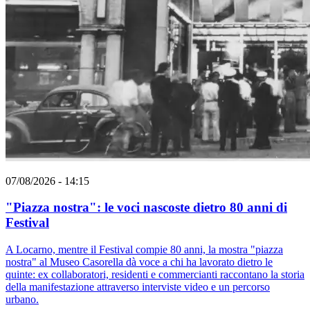
07/08/2026 - 14:15
"Piazza nostra": le voci nascoste dietro 80 anni di
Festival
A Locarno, mentre il Festival compie 80 anni, la mostra "piazza
nostra" al Museo Casorella dà voce a chi ha lavorato dietro le
quinte: ex collaboratori, residenti e commercianti raccontano la storia
della manifestazione attraverso interviste video e un percorso
urbano.