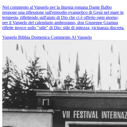
Nel commento al Vangelo per la liturgia romana Dante Balbo
propone una riflessione sull'episodio evangelico di Gesù nel mare in
tempesta, riflettendo sull'aiuto di Dio che ci è offerto ogni giorno;
per il Vangelo del calendario ambrosiano, don Giuseppe Grampa
riflette invece sullo "stile" di Dio: stile di mitezza, vicinanza discreta.
Vangelo
Bibbia
Domenica
Commento Al Vangelo