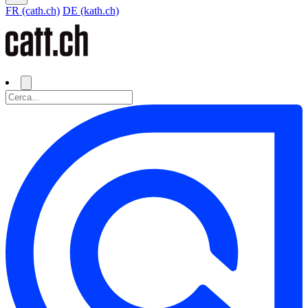
FR (cath.ch)
DE (kath.ch)