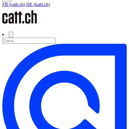
FR (cath.ch)
DE (kath.ch)