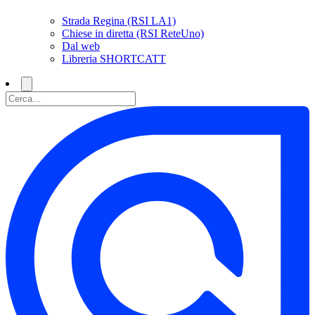
Strada Regina (RSI LA1)
Chiese in diretta (RSI ReteUno)
Dal web
Libreria SHORTCATT