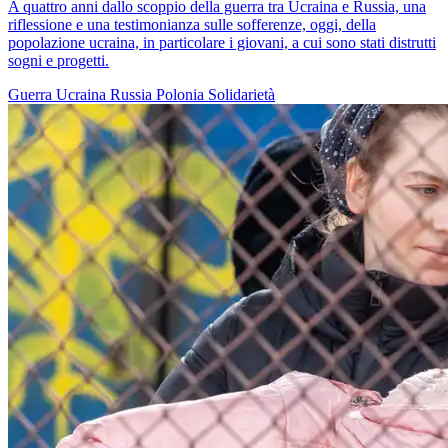
A quattro anni dallo scoppio della guerra tra Ucraina e Russia, una
riflessione e una testimonianza sulle sofferenze, oggi, della
popolazione ucraina, in particolare i giovani, a cui sono stati distrutti
sogni e progetti.
Guerra
Ucraina
Russia
Polonia
Solidarietà