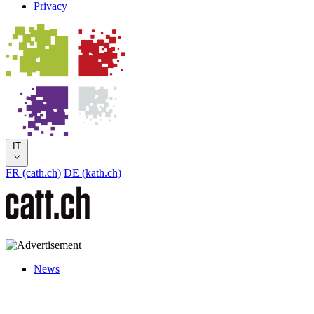
Privacy
IT
FR (cath.ch)
DE (kath.ch)
News