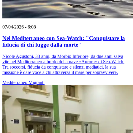
07/04/2026 - 6:08
Nel Mediterraneo con Sea-Watch: "Conquistare la
fiducia di chi fugge dalla morte"
Nicole Agustoni, 33 anni, da Morbio Inferiore, da due anni salva
vite nel Mediterraneo a bordo della nave «Aurora» di Sea-Watch.
Tra soccorsi, fiducia da conquistare e silenzi mediatici, la sua
missione è dare voce a chi attraversa il mare per sopravvivere.
Mediterraneo
Migranti