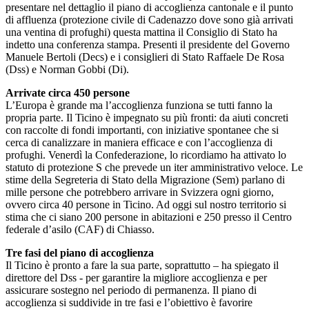
presentare nel dettaglio il piano di accoglienza cantonale e il punto
di affluenza (protezione civile di Cadenazzo dove sono già arrivati
una ventina di profughi) questa mattina il Consiglio di Stato ha
indetto una conferenza stampa. Presenti il presidente del Governo
Manuele Bertoli (Decs) e i consiglieri di Stato Raffaele De Rosa
(Dss) e Norman Gobbi (Di).
Arrivate circa 450 persone
L’Europa è grande ma l’accoglienza funziona se tutti fanno la
propria parte. Il Ticino è impegnato su più fronti: da aiuti concreti
con raccolte di fondi importanti, con iniziative spontanee che si
cerca di canalizzare in maniera efficace e con l’accoglienza di
profughi. Venerdì la Confederazione, lo ricordiamo ha attivato lo
statuto di protezione S che prevede un iter amministrativo veloce. Le
stime della Segreteria di Stato della Migrazione (Sem) parlano di
mille persone che potrebbero arrivare in Svizzera ogni giorno,
ovvero circa 40 persone in Ticino. Ad oggi sul nostro territorio si
stima che ci siano 200 persone in abitazioni e 250 presso il Centro
federale d’asilo (CAF) di Chiasso.
Tre fasi del piano di accoglienza
Il Ticino è pronto a fare la sua parte, soprattutto – ha spiegato il
direttore del Dss - per garantire la migliore accoglienza e per
assicurare sostegno nel periodo di permanenza. Il piano di
accoglienza si suddivide in tre fasi e l’obiettivo è favorire