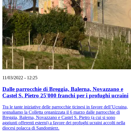
11/03/2022 - 12:25
Dalle parrocchie di Breggia, Balerna, Novazzano e
Castel S. Pietro 25'000 franchi per i profughi ucraini
Tra le tante iniziative delle parrocchie ticinesi in favore dell’Ucraina,
segnaliamo la Colletta organizzata il 6 marzo dalle parrocchie di
Breggia, Balerna, Novazzano e Castel S. Pietro (a cui si sono
aggiunti offerenti esterni) a favore dei profughi ucraini accolti nella
diocesi polacca di Sandomierz.