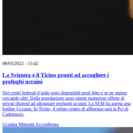
08/03/2022 - 15:42
La Svizzera e il Ticino pronti ad accogliere i
profughi ucraini
Nei centri federali d’asilo sono disponibili posti letto e se ne stanno
cercando altri. Dalla popolazione sono giunte numerose offerte di
privati disposti ad alloggiare profughi ucraini. La SEM ha aperta una
hotline Ucraina. In Ticino, il primo centro di affluenza sarà la Pci di
Cadenazzo.
Ucraina
Migranti
Accoglienza