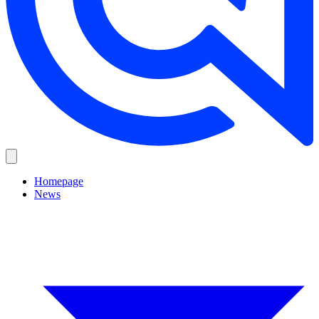
Homepage
News