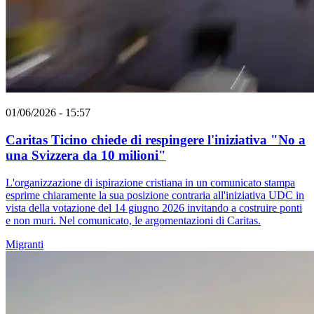
01/06/2026 - 15:57
Caritas Ticino chiede di respingere l'iniziativa "No a
una Svizzera da 10 milioni"
L'organizzazione di ispirazione cristiana in un comunicato stampa
esprime chiaramente la sua posizione contraria all'iniziativa UDC in
vista della votazione del 14 giugno 2026 invitando a costruire ponti
e non muri. Nel comunicato, le argomentazioni di Caritas.
Migranti