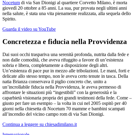
Nocetum
di via San Dionigi al quartiere Corvetto Milano, è morta
giovedì 20 ottobre a 85 anni. La sua, pur provata negli ultimi anni
nella salute, è stata una vita pienamente realizzata, alla sequela dello
Spirito.
Guarda il video su YouTube
Concretezza e fiducia nella Provvidenza
Dai suoi occhi traspariva una serenità profonda, nutrita dalla fede e
non dalle comodità, che aveva rifuggito a favore di un’esistenza
sobria e libera, completamente a disposizione degli altri.
Un’esistenza di pace pur in mezzo alle tribolazioni. Le mani, forti e
delicate allo stesso tempo, non le aveva certo tenute in tasca. Della
natia Brianza conservava il piglio concreto che, unito a
un’incrollabile fiducia nella Provvidenza, le aveva permesso di
affrontare le situazioni più “ingestibili” con la generosità e la
caparbietà visionaria propria dei grandi testimoni della fede. Come –
giusto per fare un esempio – la volta in cui nel 2005 ospitò per 40
giorni nella chiesetta di Nocetum 70 mamme e bambini scampati
all’incendio del vicino campo rom di via San Dionigi.
Continua a leggere su chiesadimilano.it
Internazionale