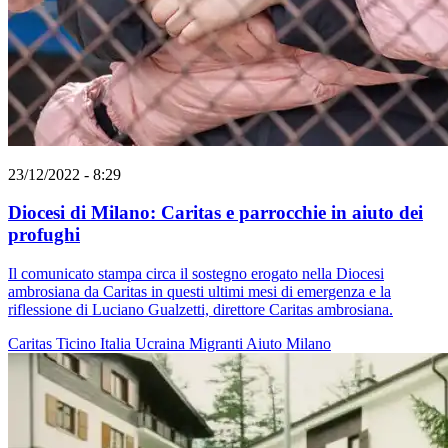
23/12/2022 - 8:29
Diocesi di Milano: Caritas e parrocchie in aiuto dei
profughi
Il comunicato stampa circa il sostegno erogato nella Diocesi
ambrosiana da Caritas in questi ultimi mesi di emergenza e la
riflessione di Luciano Gualzetti, direttore Caritas ambrosiana.
Caritas Ticino
Italia
Ucraina
Migranti
Aiuto
Milano