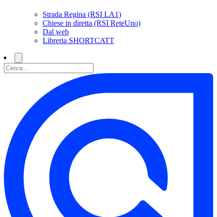
Strada Regina (RSI LA1)
Chiese in diretta (RSI ReteUno)
Dal web
Libreria SHORTCATT