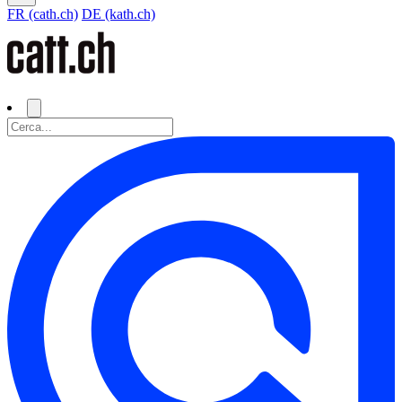
FR (cath.ch)
DE (kath.ch)