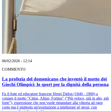
06/02/2026 - 12:14
COMMENTO
La profezia del domenicano che inventò il motto dei
Giochi Olimpici: lo sport per la dignità della persona
Fu il frate ed educatore francese Henri Didon (1840 - 1900) a
coniare il motto "Citius, Altius, Fortius" (“Più veloce, più in alto, più
forte”), espressione che non vuole rimandare alla vittoria ad ogni
costo ma è piuttosto un'esortazione a migliorare sé stessi, con