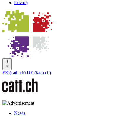
Privacy
IT
FR (cath.ch)
DE (kath.ch)
News