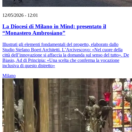
12/05/2026 - 12:01
La Diocesi di Milano in Mind: presentato il
“Monastero Ambrosiano”
Illustrati gli elementi fondamentali del progetto, elaborato dallo
Studio Stefano Boeri Architetti. L’Arcivescovo: «Nel cuore della
città dell’innovazione si affaccia la domanda sul senso del tutto». De
Biasio, Ad di Principia: «Una scelta che conferma la vocazione
inclusiva di questo distretto»
Milano