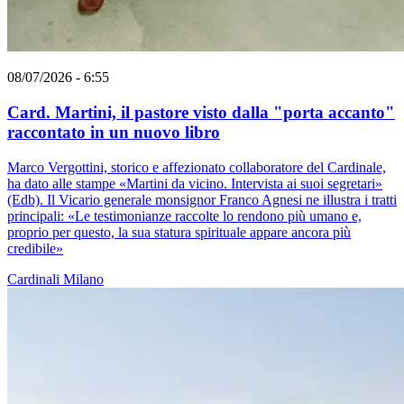
08/07/2026 - 6:55
Card. Martini, il pastore visto dalla "porta accanto"
raccontato in un nuovo libro
Marco Vergottini, storico e affezionato collaboratore del Cardinale,
ha dato alle stampe «Martini da vicino. Intervista ai suoi segretari»
(Edb). Il Vicario generale monsignor Franco Agnesi ne illustra i tratti
principali: «Le testimonianze raccolte lo rendono più umano e,
proprio per questo, la sua statura spirituale appare ancora più
credibile»
Cardinali
Milano