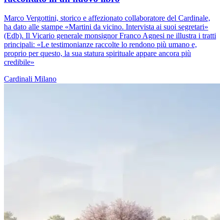
Marco Vergottini, storico e affezionato collaboratore del Cardinale,
ha dato alle stampe «Martini da vicino. Intervista ai suoi segretari»
(Edb). Il Vicario generale monsignor Franco Agnesi ne illustra i tratti
principali: «Le testimonianze raccolte lo rendono più umano e,
proprio per questo, la sua statura spirituale appare ancora più
credibile»
Cardinali
Milano