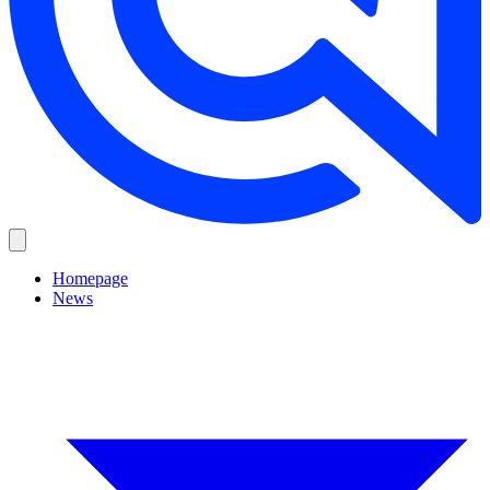
Homepage
News