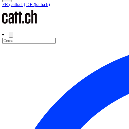
FR (cath.ch)
DE (kath.ch)