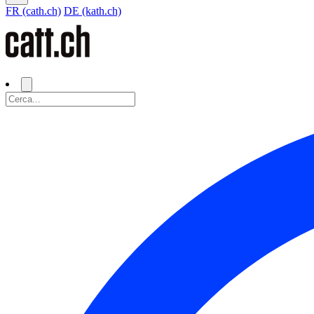
FR (cath.ch)
DE (kath.ch)