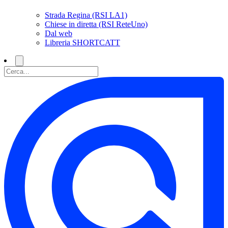
Strada Regina (RSI LA1)
Chiese in diretta (RSI ReteUno)
Dal web
Libreria SHORTCATT