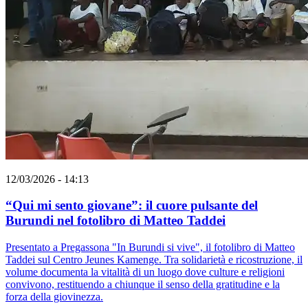
12/03/2026 - 14:13
“Qui mi sento giovane”: il cuore pulsante del
Burundi nel fotolibro di Matteo Taddei
Presentato a Pregassona "In Burundi si vive", il fotolibro di Matteo
Taddei sul Centro Jeunes Kamenge. Tra solidarietà e ricostruzione, il
volume documenta la vitalità di un luogo dove culture e religioni
convivono, restituendo a chiunque il senso della gratitudine e la
forza della giovinezza.