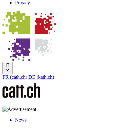
Privacy
IT
FR (cath.ch)
DE (kath.ch)
News