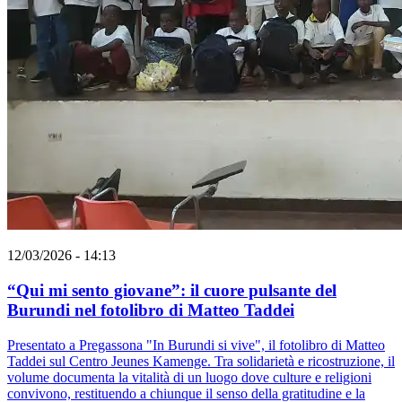
12/03/2026 - 14:13
“Qui mi sento giovane”: il cuore pulsante del
Burundi nel fotolibro di Matteo Taddei
Presentato a Pregassona "In Burundi si vive", il fotolibro di Matteo
Taddei sul Centro Jeunes Kamenge. Tra solidarietà e ricostruzione, il
volume documenta la vitalità di un luogo dove culture e religioni
convivono, restituendo a chiunque il senso della gratitudine e la