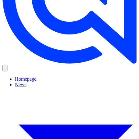
Homepage
News