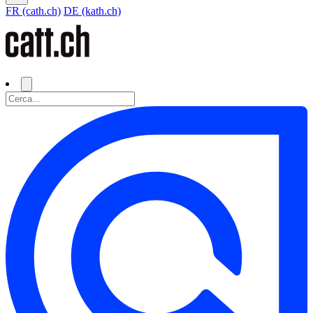
FR (cath.ch)
DE (kath.ch)