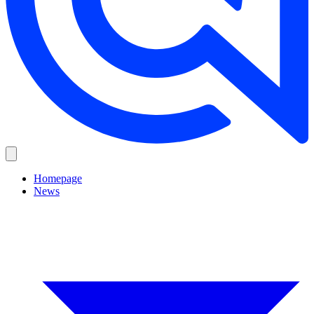
Homepage
News