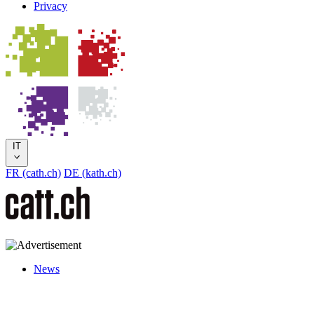
Privacy
IT
FR (cath.ch)
DE (kath.ch)
News