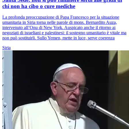
chi non ha cibo o cure mediche
La profonda preoccupazione di Papa Francesco per la situazione
umanitaria in Siria torna nelle parole di mons. Bernardito Auza,
intervenuto all’Onu di New York. Auspicato anche il ritorno ai
negoziati di israeliani e palestinesi: il sostegno umanitario è vitale ma
non può sostituirli. Sullo Yemen, mette in luce, serve coerenza
Siria