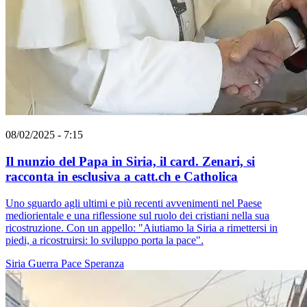
08/02/2025 - 7:15
Il nunzio del Papa in Siria, il card. Zenari, si
racconta in esclusiva a catt.ch e Catholica
Uno sguardo agli ultimi e più recenti avvenimenti nel Paese
mediorientale e una riflessione sul ruolo dei cristiani nella sua
ricostruzione. Con un appello: "Aiutiamo la Siria a rimettersi in
piedi, a ricostruirsi: lo sviluppo porta la pace".
Siria
Guerra
Pace
Speranza