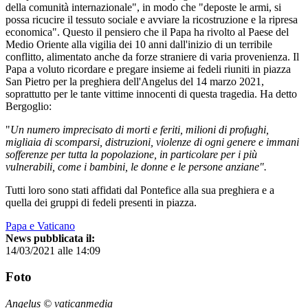
della comunità internazionale", in modo che "deposte le armi, si
possa ricucire il tessuto sociale e avviare la ricostruzione e la ripresa
economica". Questo il pensiero che il Papa ha rivolto al Paese del
Medio Oriente alla vigilia dei 10 anni dall'inizio di un terribile
conflitto, alimentato anche da forze straniere di varia provenienza. Il
Papa a voluto ricordare e pregare insieme ai fedeli riuniti in piazza
San Pietro per la preghiera dell'Angelus del 14 marzo 2021,
soprattutto per le tante vittime innocenti di questa tragedia. Ha detto
Bergoglio:
"
Un numero imprecisato di morti e feriti, milioni di profughi,
migliaia di scomparsi, distruzioni, violenze di ogni genere e immani
sofferenze per tutta la popolazione, in particolare per i più
vulnerabili, come i bambini, le donne e le persone anziane".
Tutti loro sono stati affidati dal Pontefice alla sua preghiera e a
quella dei gruppi di fedeli presenti in piazza.
Papa e Vaticano
News pubblicata il:
14/03/2021 alle 14:09
Foto
Angelus © vaticanmedia