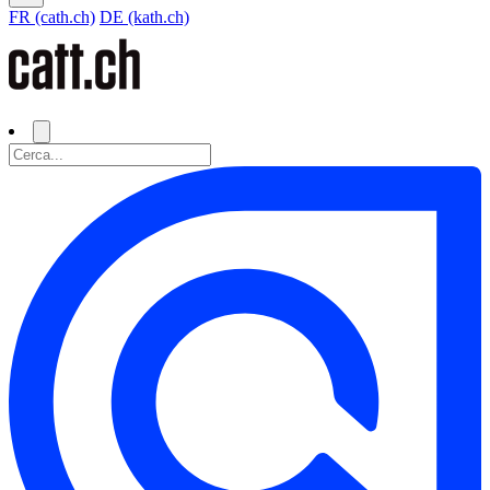
FR (cath.ch)
DE (kath.ch)