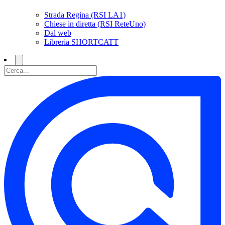
Strada Regina (RSI LA1)
Chiese in diretta (RSI ReteUno)
Dal web
Libreria SHORTCATT