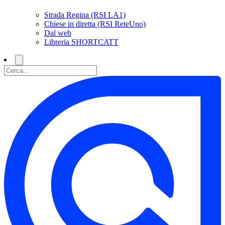
Strada Regina (RSI LA1)
Chiese in diretta (RSI ReteUno)
Dal web
Libreria SHORTCATT