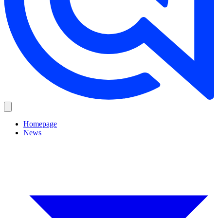
Homepage
News