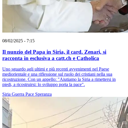
08/02/2025 - 7:15
Il nunzio del Papa in Siria, il card. Zenari, si
racconta in esclusiva a catt.ch e Catholica
Uno sguardo agli ultimi e più recenti avvenimenti nel Paese
mediorientale e una riflessione sul ruolo dei cristiani nella sua
ricostruzione. Con un appello: "Aiutiamo la Siria a rimettersi in
piedi, a ricostruirsi: lo sviluppo porta la pace".
Siria
Guerra
Pace
Speranza