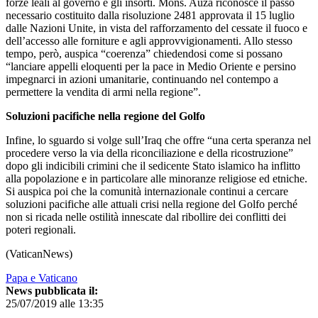
forze leali al governo e gli insorti. Mons. Auza riconosce il passo
necessario costituito dalla risoluzione 2481 approvata il 15 luglio
dalle Nazioni Unite, in vista del rafforzamento del cessate il fuoco e
dell’accesso alle forniture e agli approvvigionamenti. Allo stesso
tempo, però, auspica “coerenza” chiedendosi come si possano
“lanciare appelli eloquenti per la pace in Medio Oriente e persino
impegnarci in azioni umanitarie, continuando nel contempo a
permettere la vendita di armi nella regione”.
Soluzioni pacifiche nella regione del Golfo
Infine, lo sguardo si volge sull’Iraq che offre “una certa speranza nel
procedere verso la via della riconciliazione e della ricostruzione”
dopo gli indicibili crimini che il sedicente Stato islamico ha inflitto
alla popolazione e in particolare alle minoranze religiose ed etniche.
Si auspica poi che la comunità internazionale continui a cercare
soluzioni pacifiche alle attuali crisi nella regione del Golfo perché
non si ricada nelle ostilità innescate dal ribollire dei conflitti dei
poteri regionali.
(VaticanNews)
Papa e Vaticano
News pubblicata il:
25/07/2019 alle 13:35