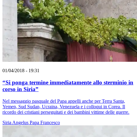
01/04/2018 - 19:31
“Si ponga termine immediatamente allo sterminio in
corso in Siria”
Nel messaggio pasquale del Papa appelli anche per Terra Santa,
Yemen, Sud Sudan, Ucraina, Venezuela e i colloqui in Corea. Il
ricordo dei cristiani perseguitati e dei bambini vittime delle guerre.
Siria
Angelus
Papa Francesco