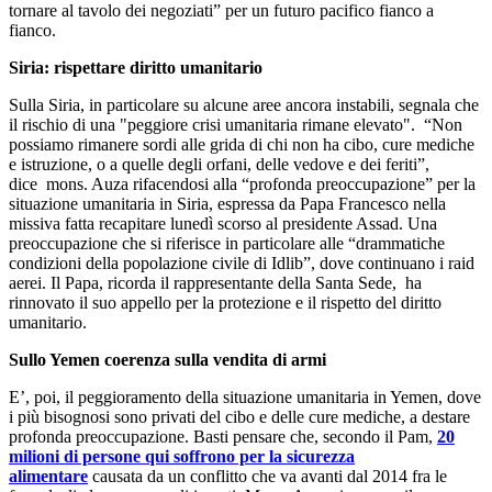
tornare al tavolo dei negoziati” per un futuro pacifico fianco a
fianco.
Siria: rispettare diritto umanitario
Sulla Siria, in particolare su alcune aree ancora instabili, segnala che
il rischio di una "peggiore crisi umanitaria rimane elevato". “Non
possiamo rimanere sordi alle grida di chi non ha cibo, cure mediche
e istruzione, o a quelle degli orfani, delle vedove e dei feriti”,
dice mons. Auza rifacendosi alla “profonda preoccupazione” per la
situazione umanitaria in Siria, espressa da Papa Francesco nella
missiva fatta recapitare lunedì scorso al presidente Assad. Una
preoccupazione che si riferisce in particolare alle “drammatiche
condizioni della popolazione civile di Idlib”, dove continuano i raid
aerei. Il Papa, ricorda il rappresentante della Santa Sede, ha
rinnovato il suo appello per la protezione e il rispetto del diritto
umanitario.
Sullo Yemen coerenza sulla vendita di armi
E’, poi, il peggioramento della situazione umanitaria in Yemen, dove
i più bisognosi sono privati del cibo e delle cure mediche, a destare
profonda preoccupazione. Basti pensare che, secondo il Pam,
20
milioni di persone qui soffrono per la sicurezza
alimentare
causata da un conflitto che va avanti dal 2014 fra le