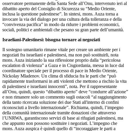
osservatore permanente della Santa Sede all’Onu, intervenuto ieri al
dibattito aperto del Consiglio di Sicurezza su “Medio Oriente,
inclusa la questione palestinese”. In sintesi, mons. Auza torna a
invocare la via del dialogo per una cultura della tolleranza e della
“convivenza pacifica” in modo da ridurre i problemi economici,
sociali, politici e ambientali che pesano su gran parte dell’umanità.
Israeliani-Palestinesi: bisogna tornare ai negoziati
Il sostegno umanitario rimane vitale per creare un ambiente per i
negoziati fra israeliani e palestinesi, ma non può sostituirli, nota
mons. Auza iniziando la sua riflessione proprio dalla “pericolosa
escalation di violenza” a Gaza e in Cisgiordania, messa in luce dal
coordinatore speciale per il processo di pace in Medio Oriente,
Nickolay Mladenov. Un clima di sfiducia fra le parti che “può
rapidamente trasformarsi in atti violenti che mettono a rischio la vita
di palestinesi e israeliani innocenti”, nota. Per il rappresentante
all’Onu, quindi, questo “dibattito aperto” deve “condurre all’azione”
e non rimanere solo un commento sugli ostacoli “al raggiungimento
della tanto ricercata soluzione dei due Stati all'interno di confini
riconosciuti a livello internazionale”. Richiama, quindi, l’impegno
della comunità internazionale tramite donazioni che attraverso
l’UNRWA, garantiscono servizi di base ai rifugiati palestinesi, ma
che appunto non possono sostituire i negoziati. L’impegno che
mons. Auza auspica è quindi quello di “incoraggiare le parti a