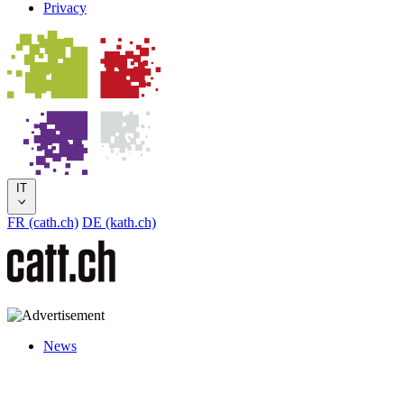
Privacy
IT
FR (cath.ch)
DE (kath.ch)
News