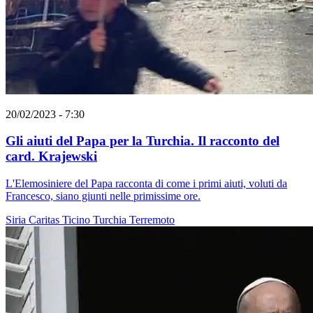
20/02/2023 - 7:30
Gli aiuti del Papa per la Turchia. Il racconto del
card. Krajewski
L'Elemosiniere del Papa racconta di come i primi aiuti, voluti da
Francesco, siano giunti nelle primissime ore.
Siria
Caritas Ticino
Turchia
Terremoto