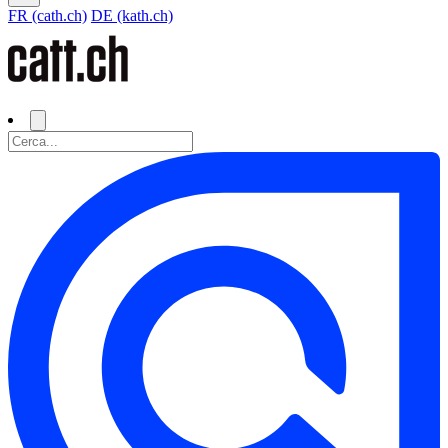
FR (cath.ch)
DE (kath.ch)