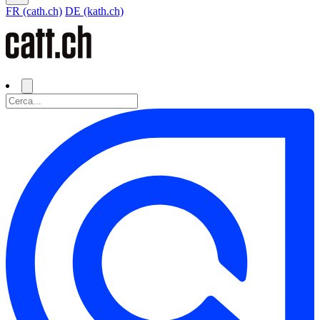
FR (cath.ch)
DE (kath.ch)