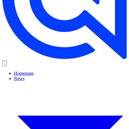
Homepage
News