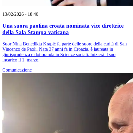
13/02/2026 - 18:40
Una suora paolina croata nominata vice direttrice
della Sala Stampa vaticana
Suor Nina Benedikta Krapić fa parte delle suore della carità di San
Vincenzo de Paoli. Nata 37 anni fa in Croazia, è laureata in
giurisprudenza e dottoranda in Scienze sociali. Inizierà il suo
incarico il 1. marzo.
Comunicazione