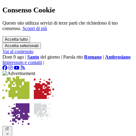
Consenso Cookie
Questo sito utilizza servizi di terze parti che richiedono il tuo
consenso.
Scopri di più
Accetta tutto
Accetta selezionati
Vai al contenuto
Dom 9 ago
|
Santo
del giorno
|
Parola rito
Romano
|
Ambrosiano
Impressum e contatti
|
IT