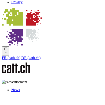
Privacy
IT
FR (cath.ch)
DE (kath.ch)
News