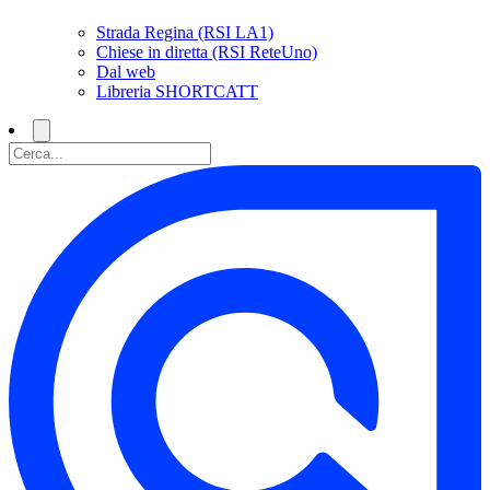
Strada Regina (RSI LA1)
Chiese in diretta (RSI ReteUno)
Dal web
Libreria SHORTCATT