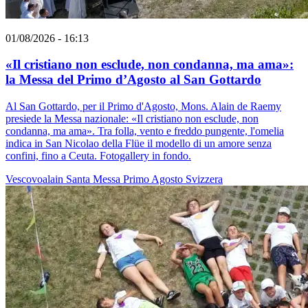
01/08/2026 - 16:13
«Il cristiano non esclude, non condanna, ma ama»:
la Messa del Primo d’Agosto al San Gottardo
Al San Gottardo, per il Primo d'Agosto, Mons. Alain de Raemy
presiede la Messa nazionale: «Il cristiano non esclude, non
condanna, ma ama». Tra folla, vento e freddo pungente, l'omelia
indica in San Nicolao della Flüe il modello di un amore senza
confini, fino a Ceuta. Fotogallery in fondo.
Vescovoalain
Santa Messa
Primo Agosto
Svizzera