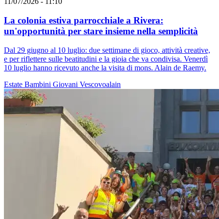
11/07/2026 - 11:10
La colonia estiva parrocchiale a Rivera:
un'opportunità per stare insieme nella semplicità
Dal 29 giugno al 10 luglio: due settimane di gioco, attività creative,
e per riflettere sulle beatitudini e la gioia che va condivisa. Venerdì
10 luglio hanno ricevuto anche la visita di mons. Alain de Raemy.
Estate
Bambini
Giovani
Vescovoalain