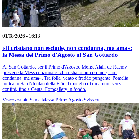
01/08/2026 - 16:13
«Il cristiano non esclude, non condanna, ma ama»:
la Messa del Primo d’Agosto al San Gottardo
Al San Gottardo, per il Primo d'Agosto, Mons. Alain de Raemy
presiede la Messa nazionale: «Il cristiano non esclude, non
condanna, ma ama». Tra folla, vento e freddo pungente, l'omelia
indica in San Nicolao della Flüe il modello di un amore senza
confini, fino a Ceuta. Fotogallery in fondo.
Vescovoalain
Santa Messa
Primo Agosto
Svizzera