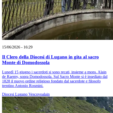
15/06/2026 - 16:29
Il Clero della Diocesi di Lugano in gita al sacro
Monte di Domodossola
Lunedì 15 giugno i sacerdoti si sono recati, insieme a mons. Alain
de Raemy, sopra Domodossola. Sul Sacro Monte si è insediato dal
1828 il nuovo ordine religioso fondato dal sacerdote e filosofo
trentino Antonio Rosmini.
Diocesi Lugano
Vescovoalain