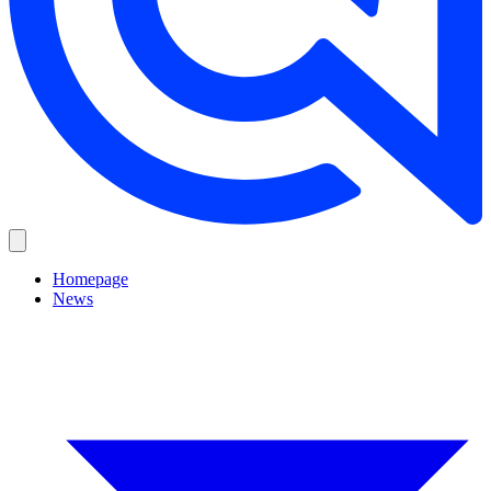
Homepage
News