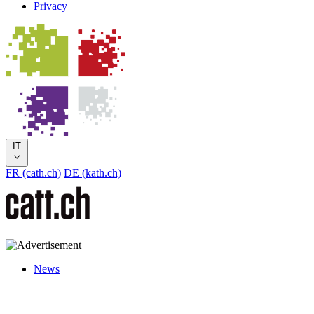
Privacy
IT
FR (cath.ch)
DE (kath.ch)
News