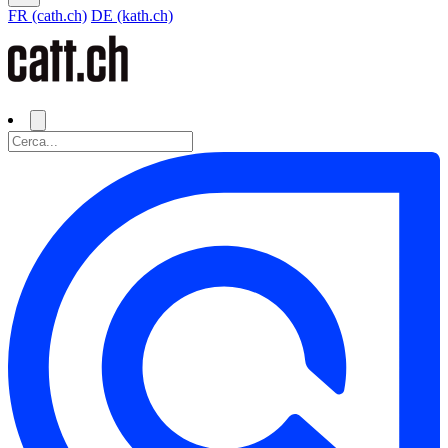
FR (cath.ch)
DE (kath.ch)