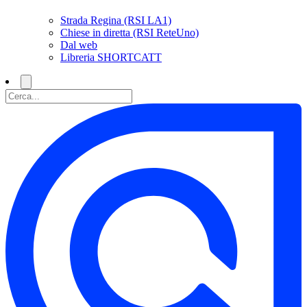
Strada Regina (RSI LA1)
Chiese in diretta (RSI ReteUno)
Dal web
Libreria SHORTCATT