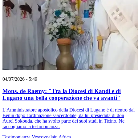
04/07/2026 - 5:49
Mons. de Raemy: "Tra la Diocesi di Kandi e di
Lugano una bella cooperazione che va avanti"
L'Amministratore apostolico della Diocesi di Lugano è di rientro dal
Benin dopo l'ordinazione saacerdotale, da lui presieduta di don
Aurel Sokouda, che ha svolto parte dei suoi studi in Ticino. Ne
raccogliamo la testimonianza.
Testimonianza
Vescovoalain
Africa