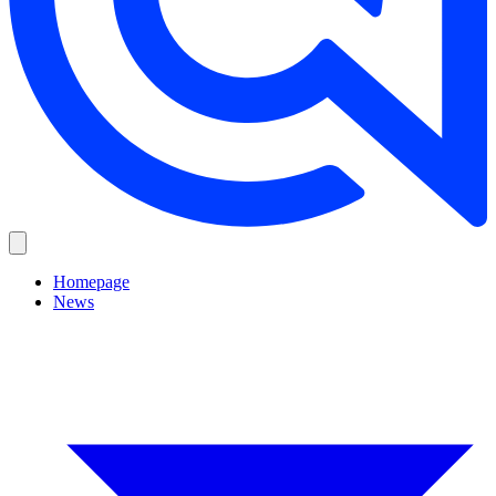
Homepage
News