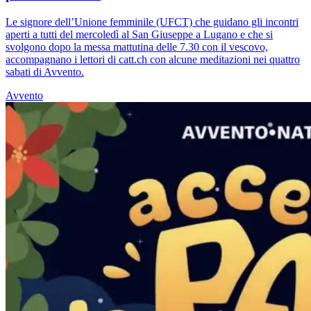
Le signore dell’Unione femminile (UFCT) che guidano gli incontri
aperti a tutti del mercoledì al San Giuseppe a Lugano e che si
svolgono dopo la messa mattutina delle 7.30 con il vescovo,
accompagnano i lettori di catt.ch con alcune meditazioni nei quattro
sabati di Avvento.
Avvento