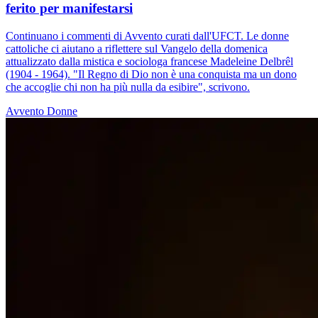
ferito per manifestarsi
Continuano i commenti di Avvento curati dall'UFCT. Le donne
cattoliche ci aiutano a riflettere sul Vangelo della domenica
attualizzato dalla mistica e sociologa francese Madeleine Delbrêl
(1904 - 1964). "Il Regno di Dio non è una conquista ma un dono
che accoglie chi non ha più nulla da esibire", scrivono.
Avvento
Donne