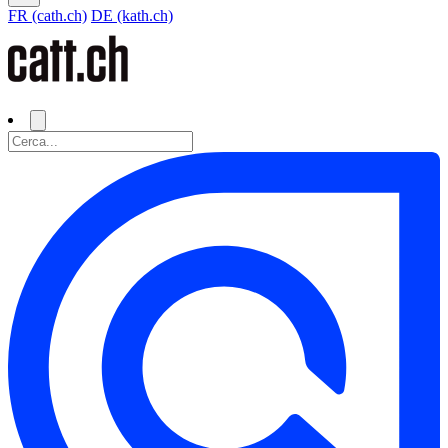
FR (cath.ch)
DE (kath.ch)