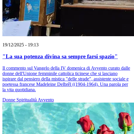
19/12/2025 - 19:13
"La sua potenza divina sa sempre farsi spazio"
Il commento sul Vangelo della IV domenica di Avvento curato dalle
donne dell'Unione femminile cattolica ticinese che si lasciano
ispirare dal pensiero della mistica "delle strade", assistente sociale e
poetessa francese Madeleine Delbrêl ((1904-1964). Una parola per
la vita quotidiana.
Donne
Spiritualità
Avvento