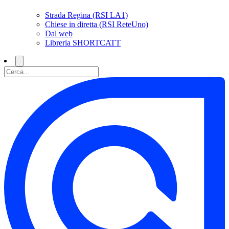
Strada Regina (RSI LA1)
Chiese in diretta (RSI ReteUno)
Dal web
Libreria SHORTCATT