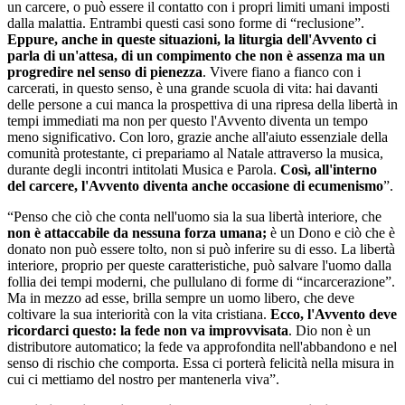
un carcere, o può essere il contatto con i propri limiti umani imposti
dalla malattia. Entrambi questi casi sono forme di “reclusione”.
Eppure, anche in queste situazioni, la liturgia dell'Avvento ci
parla di un'attesa, di un compimento che non è assenza ma un
progredire nel senso di pienezza
. Vivere fiano a fianco con i
carcerati, in questo senso, è una grande scuola di vita: hai davanti
delle persone a cui manca la prospettiva di una ripresa della libertà in
tempi immediati ma non per questo l'Avvento diventa un tempo
meno significativo. Con loro, grazie anche all'aiuto essenziale della
comunità protestante, ci prepariamo al Natale attraverso la musica,
durante degli incontri intitolati Musica e Parola.
Così, all'interno
del carcere, l'Avvento diventa anche occasione di ecumenismo
”.
“Penso che ciò che conta nell'uomo sia la sua libertà interiore, che
non è attaccabile da nessuna forza umana;
è un Dono e ciò che è
donato non può essere tolto, non si può inferire su di esso. La libertà
interiore, proprio per queste caratteristiche, può salvare l'uomo dalla
follia dei tempi moderni, che pullulano di forme di “incarcerazione”.
Ma in mezzo ad esse, brilla sempre un uomo libero, che deve
coltivare la sua interiorità con la vita cristiana.
Ecco, l'Avvento deve
ricordarci questo: la fede non va improvvisata
. Dio non è un
distributore automatico; la fede va approfondita nell'abbandono e nel
senso di rischio che comporta. Essa ci porterà felicità nella misura in
cui ci mettiamo del nostro per mantenerla viva”.