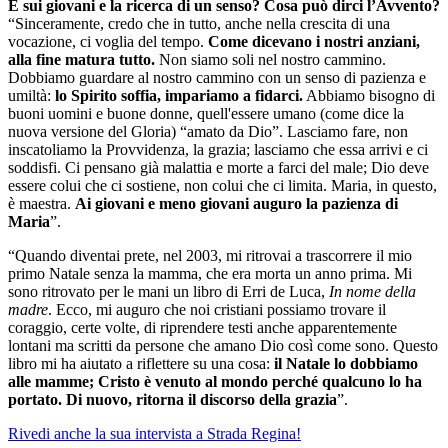
E sui giovani e la ricerca di un senso? Cosa può dirci l’Avvento?
“Sinceramente, credo che in tutto, anche nella crescita di una
vocazione, ci voglia del tempo.
Come dicevano i nostri anziani,
alla fine matura tutto.
Non siamo soli nel nostro cammino.
Dobbiamo guardare al nostro cammino con un senso di pazienza e
umiltà:
lo Spirito soffia, impariamo a fidarci.
Abbiamo bisogno di
buoni uomini e buone donne, quell'essere umano (come dice la
nuova versione del Gloria) “amato da Dio”. Lasciamo fare, non
inscatoliamo la Provvidenza, la grazia; lasciamo che essa arrivi e ci
soddisfi. Ci pensano già malattia e morte a farci del male; Dio deve
essere colui che ci sostiene, non colui che ci limita. Maria, in questo,
è maestra.
Ai giovani e meno giovani auguro la pazienza di
Maria
”.
“Quando diventai prete, nel 2003, mi ritrovai a trascorrere il mio
primo Natale senza la mamma, che era morta un anno prima. Mi
sono ritrovato per le mani un libro di Erri de Luca,
In nome della
madre
. Ecco, mi auguro che noi cristiani possiamo trovare il
coraggio, certe volte, di riprendere testi anche apparentemente
lontani ma scritti da persone che amano Dio così come sono. Questo
libro mi ha aiutato a riflettere su una cosa:
il Natale lo dobbiamo
alle mamme; Cristo è venuto al mondo perché qualcuno lo ha
portato. Di nuovo, ritorna il discorso della grazia
”.
Rivedi anche la sua intervista a Strada Regina!