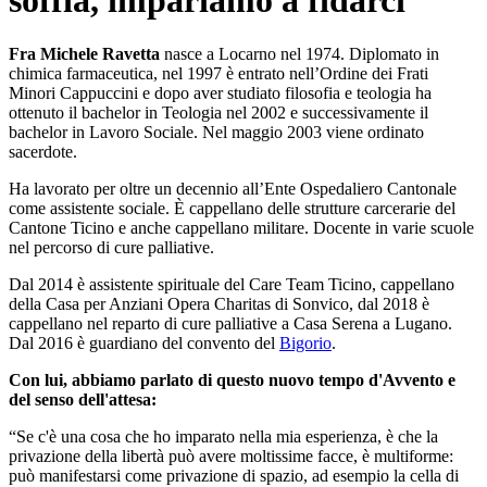
soffia, impariamo a fidarci"
Fra Michele Ravetta
nasce a Locarno nel 1974. Diplomato in
chimica farmaceutica, nel 1997 è entrato nell’Ordine dei Frati
Minori Cappuccini e dopo aver studiato filosofia e teologia ha
ottenuto il bachelor in Teologia nel 2002 e successivamente il
bachelor in Lavoro Sociale. Nel maggio 2003 viene ordinato
sacerdote.
Ha lavorato per oltre un decennio all’Ente Ospedaliero Cantonale
come assistente sociale. È cappellano delle strutture carcerarie del
Cantone Ticino e anche cappellano militare. Docente in varie scuole
nel percorso di cure palliative.
Dal 2014 è assistente spirituale del Care Team Ticino, cappellano
della Casa per Anziani Opera Charitas di Sonvico, dal 2018 è
cappellano nel reparto di cure palliative a Casa Serena a Lugano.
Dal 2016 è guardiano del convento del
Bigorio
.
Con lui, abbiamo parlato di questo nuovo tempo d'Avvento e
del senso dell'attesa:
“Se c'è una cosa che ho imparato nella mia esperienza, è che la
privazione della libertà può avere moltissime facce, è multiforme:
può manifestarsi come privazione di spazio, ad esempio la cella di