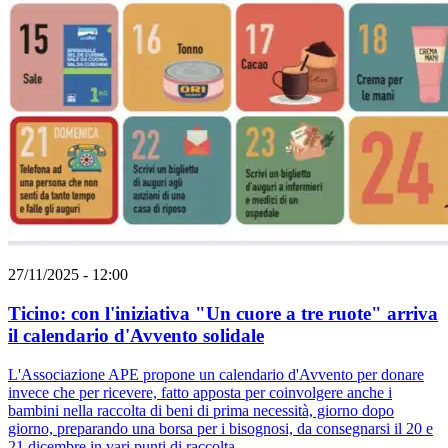
27/11/2025 - 12:00
Ticino: con l'iniziativa "Un cuore a tre ruote" arriva
il calendario d'Avvento solidale
L'Associazione APE propone un calendario d'Avvento per donare
invece che per ricevere, fatto apposta per coinvolgere anche i
bambini nella raccolta di beni di prima necessità, giorno dopo
giorno, preparando una borsa per i bisognosi, da consegnarsi il 20 e
21 dicembre in vari punti di raccolta.