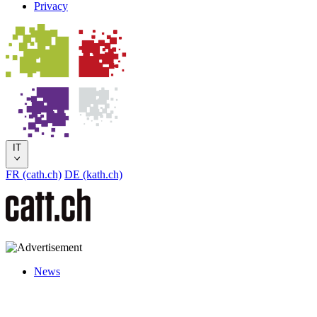
Privacy
IT
FR (cath.ch)
DE (kath.ch)
News