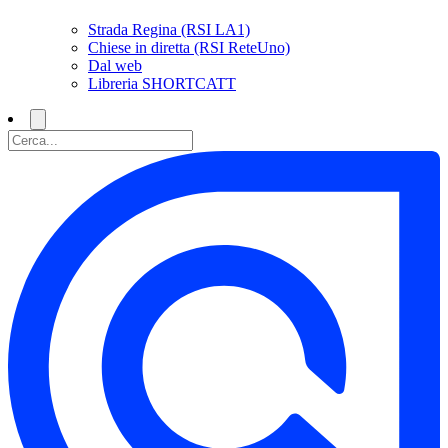
Strada Regina (RSI LA1)
Chiese in diretta (RSI ReteUno)
Dal web
Libreria SHORTCATT