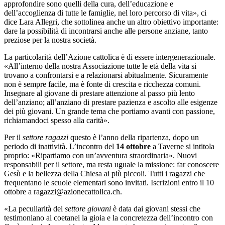
approfondire sono quelli della cura, dell’educazione e
dell’accoglienza di tutte le famiglie, nel loro percorso di vita», ci
dice Lara Allegri, che sottolinea anche un altro obiettivo importante:
dare la possibilità di incontrarsi anche alle persone anziane, tanto
preziose per la nostra società.
La particolarità dell’Azione cattolica è di essere intergenerazionale.
«All’interno della nostra Associazione tutte le età della vita si
trovano a confrontarsi e a relazionarsi abitualmente. Sicuramente
non è sempre facile, ma è fonte di crescita e ricchezza comuni.
Insegnare al giovane di prestare attenzione al passo più lento
dell’anziano; all’anziano di prestare pazienza e ascolto alle esigenze
dei più giovani. Un grande tema che portiamo avanti con passione,
richiamandoci spesso alla carità».
Per il
settore ragazzi
questo è l’anno della ripartenza, dopo un
periodo di inattività. L’incontro del
14 ottobre
a Taverne si intitola
proprio: «Ripartiamo con un’avventura straordinaria». Nuovi
responsabili per il settore, ma resta uguale la missione: far conoscere
Gesù e la bellezza della Chiesa ai più piccoli. Tutti i ragazzi che
frequentano le scuole elementari sono invitati. Iscrizioni entro il 10
ottobre a
ragazzi@azionecattolica.ch
.
«La peculiarità del
settore giovani
è data dai giovani stessi che
testimoniano ai coetanei la gioia e la concretezza dell’incontro con