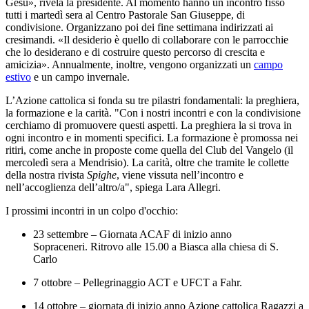
Gesù», rivela la presidente. Al momento hanno un incontro fisso
tutti i martedì sera al Centro Pastorale San Giuseppe, di
condivisione. Organizzano poi dei fine settimana indirizzati ai
cresimandi. «Il desiderio è quello di collaborare con le parrocchie
che lo desiderano e di costruire questo percorso di crescita e
amicizia». Annualmente, inoltre, vengono organizzati un
campo
estivo
e un campo invernale.
L’Azione cattolica si fonda su tre pilastri fondamentali: la preghiera,
la formazione e la carità. "Con i nostri incontri e con la condivisione
cerchiamo di promuovere questi aspetti. La preghiera la si trova in
ogni incontro e in momenti specifici. La formazione è promossa nei
ritiri, come anche in proposte come quella del Club del Vangelo (il
mercoledì sera a Mendrisio). La carità, oltre che tramite le collette
della nostra rivista
Spighe
, viene vissuta nell’incontro e
nell’accoglienza dell’altro/a", spiega Lara Allegri.
I prossimi incontri in un colpo d'occhio:
23 settembre – Giornata ACAF di inizio anno
Sopraceneri. Ritrovo alle 15.00 a Biasca alla chiesa di S.
Carlo
7 ottobre – Pellegrinaggio ACT e UFCT a Fahr.
14 ottobre – giornata di inizio anno Azione cattolica Ragazzi a