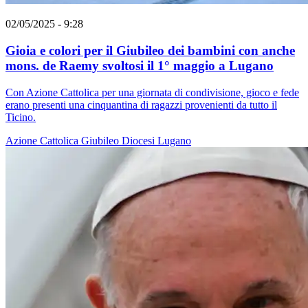
02/05/2025 - 9:28
Gioia e colori per il Giubileo dei bambini con anche
mons. de Raemy svoltosi il 1° maggio a Lugano
Con Azione Cattolica per una giornata di condivisione, gioco e fede
erano presenti una cinquantina di ragazzi provenienti da tutto il
Ticino.
Azione Cattolica
Giubileo
Diocesi Lugano