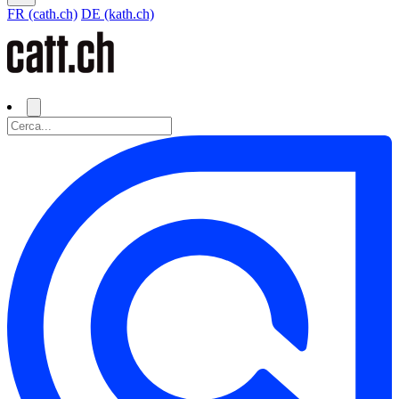
FR (cath.ch)
DE (kath.ch)