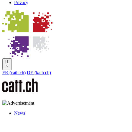
Privacy
IT
FR (cath.ch)
DE (kath.ch)
News