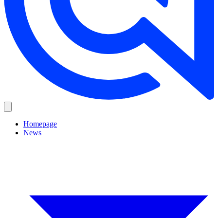
Homepage
News