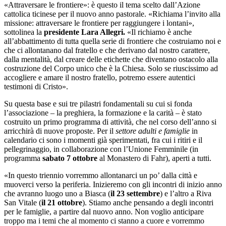
«Attraversare le frontiere»: è questo il tema scelto dall’Azione
cattolica ticinese per il nuovo anno pastorale. «Richiama l’invito alla
missione: attraversare le frontiere per raggiungere i lontani»,
sottolinea la
presidente Lara Allegri.
«Il richiamo è anche
all’abbattimento di tutta quella serie di frontiere che costruiamo noi e
che ci allontanano dal fratello e che derivano dal nostro carattere,
dalla mentalità, dal creare delle etichette che diventano ostacolo alla
costruzione del Corpo unico che è la Chiesa. Solo se riuscissimo ad
accogliere e amare il nostro fratello, potremo essere autentici
testimoni di Cristo».
Su questa base e sui tre pilastri fondamentali su cui si fonda
l’associazione – la preghiera, la formazione e la carità – è stato
costruito un primo programma di attività, che nel corso dell’anno si
arricchirà di nuove proposte. Per il
settore adulti e famiglie
in
calendario ci sono i momenti già sperimentati, fra cui i ritiri e il
pellegrinaggio, in collaborazione con l’Unione Femminile (in
programma
sabato 7 ottobre
al Monastero di Fahr), aperti a tutti.
«In questo triennio vorremmo allontanarci un po’ dalla città e
muoverci verso la periferia. Inizieremo con gli incontri di inizio anno
che avranno luogo uno a Biasca (
il 23 settembre
) e l’altro a Riva
San Vitale (
il 21 ottobre
). Stiamo anche pensando a degli incontri
per le famiglie, a partire dal nuovo anno. Non voglio anticipare
troppo ma i temi che al momento ci stanno a cuore e vorremmo