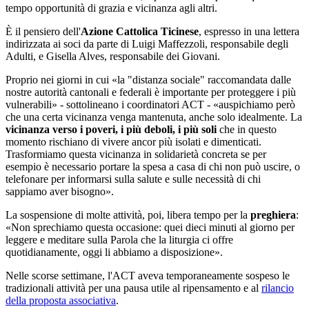
tempo opportunità di grazia e vicinanza agli altri.
È il pensiero dell'
Azione Cattolica Ticinese
, espresso in una lettera
indirizzata ai soci da parte di Luigi Maffezzoli, responsabile degli
Adulti, e Gisella Alves, responsabile dei Giovani.
Proprio nei giorni in cui «la "distanza sociale" raccomandata dalle
nostre autorità cantonali e federali è importante per proteggere i più
vulnerabili» - sottolineano i coordinatori ACT - «auspichiamo però
che una certa vicinanza venga mantenuta, anche solo idealmente. La
vicinanza verso i poveri, i più deboli, i più soli
che in questo
momento rischiano di vivere ancor più isolati e dimenticati.
Trasformiamo questa vicinanza in solidarietà concreta se per
esempio è necessario portare la spesa a casa di chi non può uscire, o
telefonare per informarsi sulla salute e sulle necessità di chi
sappiamo aver bisogno».
La sospensione di molte attività, poi, libera tempo per la
preghiera
:
«Non sprechiamo questa occasione: quei dieci minuti al giorno per
leggere e meditare sulla Parola che la liturgia ci offre
quotidianamente, oggi li abbiamo a disposizione».
Nelle scorse settimane, l'ACT aveva temporaneamente sospeso le
tradizionali attività per una pausa utile al ripensamento e al
rilancio
della proposta associativa
.