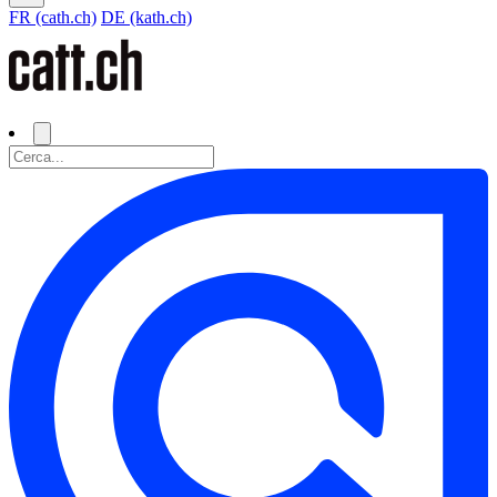
FR (cath.ch)
DE (kath.ch)