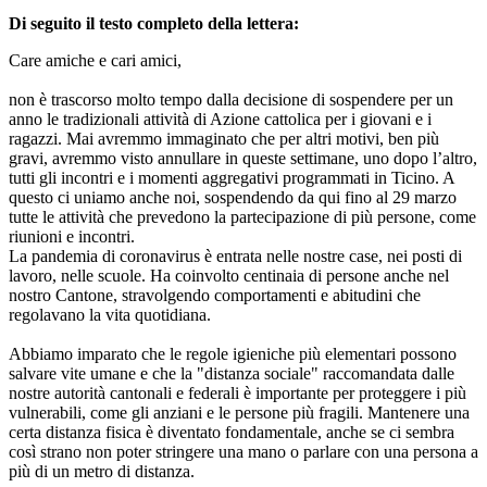
Di seguito il testo completo della lettera:
Care amiche e cari amici,
non è trascorso molto tempo dalla decisione di sospendere per un
anno le tradizionali attività di Azione cattolica per i giovani e i
ragazzi. Mai avremmo immaginato che per altri motivi, ben più
gravi, avremmo visto annullare in queste settimane, uno dopo l’altro,
tutti gli incontri e i momenti aggregativi programmati in Ticino. A
questo ci uniamo anche noi, sospendendo da qui fino al 29 marzo
tutte le attività che prevedono la partecipazione di più persone, come
riunioni e incontri.
La pandemia di coronavirus è entrata nelle nostre case, nei posti di
lavoro, nelle scuole. Ha coinvolto centinaia di persone anche nel
nostro Cantone, stravolgendo comportamenti e abitudini che
regolavano la vita quotidiana.
Abbiamo imparato che le regole igieniche più elementari possono
salvare vite umane e che la "distanza sociale" raccomandata dalle
nostre autorità cantonali e federali è importante per proteggere i più
vulnerabili, come gli anziani e le persone più fragili. Mantenere una
certa distanza fisica è diventato fondamentale, anche se ci sembra
così strano non poter stringere una mano o parlare con una persona a
più di un metro di distanza.