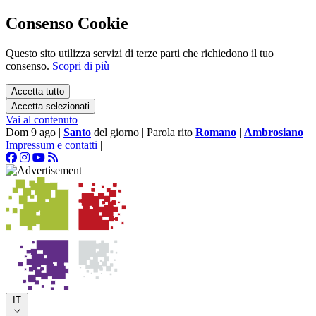
Consenso Cookie
Questo sito utilizza servizi di terze parti che richiedono il tuo
consenso.
Scopri di più
Accetta tutto
Accetta selezionati
Vai al contenuto
Dom 9 ago
|
Santo
del giorno
|
Parola rito
Romano
|
Ambrosiano
Impressum e contatti
|
IT