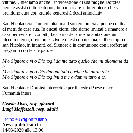
vittime. Chiediamo anche l’intercessione di sua moglie Dorotea
perché assista tutte le donne, in particolare le infermiere, che si
prendono cura con grande generosità degli ammalati».
San Nicolao era sì un eremita, ma il suo eremo era a poche centinaia
di metri da casa sua. In questi giorni che siamo invitati a rimanere a
casa per evitare i contatti, facciamo della nostra abitazione un
piccolo eremo, dove poter vivere questa quaresima, sull’esempio di
san Nicolao, in intimità col Signore e in comunione con i sofferenti”,
pregando con le sue parole:
Mio Signore e mio Dio togli da me tutto quello che mi allontana da
te
Mio Signore e mio Dio dammi tutto quello che porta a te
Mio Signore e mio Dio toglimi a me e dammi tutto a te.
San Nicolao e Dorotea intercedete per il nostro Paese e per
l’umanità intera.
Gisella Alves, resp. giovani
Luigi Maffezzoli, resp. adulti
Ticino e Grigionitaliano
News pubblicata il:
14/03/2020 alle 13:00