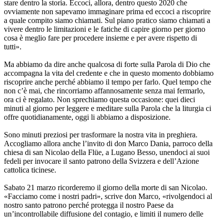
stare dentro la storia. Eccoci, allora, dentro questo 2020 che
ovviamente non sapevamo immaginare prima ed eccoci a riscoprire
a quale compito siamo chiamati. Sul piano pratico siamo chiamati a
vivere dentro le limitazioni e le fatiche di capire giorno per giorno
cosa è meglio fare per procedere insieme e per avere rispetto di
tutti».
Ma abbiamo da dire anche qualcosa di forte sulla Parola di Dio che
accompagna la vita del credente e che in questo momento dobbiamo
riscoprire anche perché abbiamo il tempo per farlo. Quel tempo che
non c’è mai, che rincorriamo affannosamente senza mai fermarlo,
ora ci è regalato. Non sprechiamo questa occasione: quei dieci
minuti al giorno per leggere e meditare sulla Parola che la liturgia ci
offre quotidianamente, oggi li abbiamo a disposizione.
Sono minuti preziosi per trasformare la nostra vita in preghiera.
Accogliamo allora anche l’invito di don Marco Dania, parroco della
chiesa di san Nicolao della Flüe, a Lugano Besso, unendoci ai suoi
fedeli per invocare il santo patrono della Svizzera e dell’Azione
cattolica ticinese.
Sabato 21 marzo ricorderemo il giorno della morte di san Nicolao.
«Facciamo come i nostri padri», scrive don Marco, «rivolgendoci al
nostro santo patrono perché protegga il nostro Paese da
un’incontrollabile diffusione del contagio, e limiti il numero delle