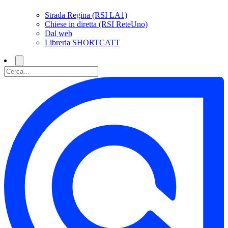
Strada Regina (RSI LA1)
Chiese in diretta (RSI ReteUno)
Dal web
Libreria SHORTCATT