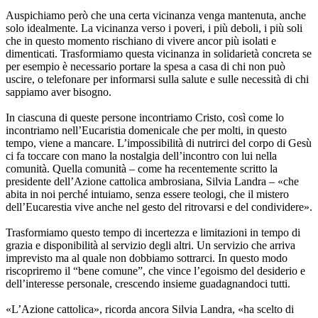
Auspichiamo però che una certa vicinanza venga mantenuta, anche
solo idealmente. La vicinanza verso i poveri, i più deboli, i più soli
che in questo momento rischiano di vivere ancor più isolati e
dimenticati. Trasformiamo questa vicinanza in solidarietà concreta se
per esempio è necessario portare la spesa a casa di chi non può
uscire, o telefonare per informarsi sulla salute e sulle necessità di chi
sappiamo aver bisogno.
In ciascuna di queste persone incontriamo Cristo, così come lo
incontriamo nell’Eucaristia domenicale che per molti, in questo
tempo, viene a mancare. L’impossibilità di nutrirci del corpo di Gesù
ci fa toccare con mano la nostalgia dell’incontro con lui nella
comunità. Quella comunità – come ha recentemente scritto la
presidente dell’Azione cattolica ambrosiana, Silvia Landra – «che
abita in noi perché intuiamo, senza essere teologi, che il mistero
dell’Eucarestia vive anche nel gesto del ritrovarsi e del condividere».
Trasformiamo questo tempo di incertezza e limitazioni in tempo di
grazia e disponibilità al servizio degli altri. Un servizio che arriva
imprevisto ma al quale non dobbiamo sottrarci. In questo modo
riscopriremo il “bene comune”, che vince l’egoismo del desiderio e
dell’interesse personale, crescendo insieme guadagnandoci tutti.
«L’Azione cattolica», ricorda ancora Silvia Landra, «ha scelto di