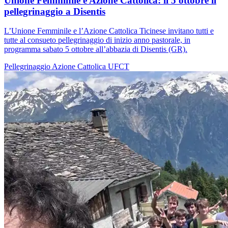
Unione Femminile e Azione Cattolica: il 5 ottobre il
pellegrinaggio a Disentis
L’Unione Femminile e l’Azione Cattolica Ticinese invitano tutti e
tutte al consueto pellegrinaggio di inizio anno pastorale, in
programma sabato 5 ottobre all’abbazia di Disentis (GR).
Pellegrinaggio
Azione Cattolica
UFCT