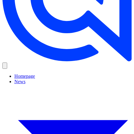
Homepage
News