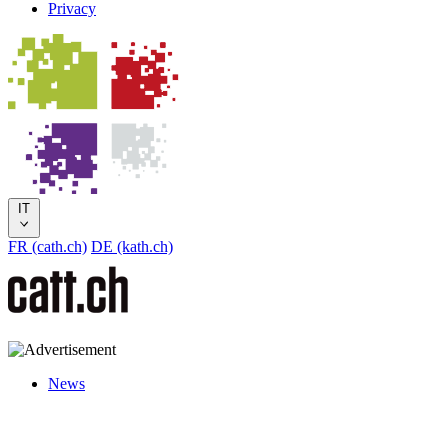
Privacy
IT
FR (cath.ch)
DE (kath.ch)
News