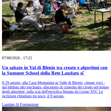
07/08/2026 - 17:22
Un sabato in Val di Blenio tra creato e algoritmi con
la Summer School della Rete Laudato si'
Il 29 agosto, alla Casa Montanina in Valle di Blenio, cinque voci -
dal biblista allo psichiatra -discutono di custodia del creato nel tempo
degli algoritmi, sulla scia dell'enciclica firmata da Leone XIV. Le
iscrizioni chiudono tra poco, il 9 agosto.
Laudato Si
Formazione