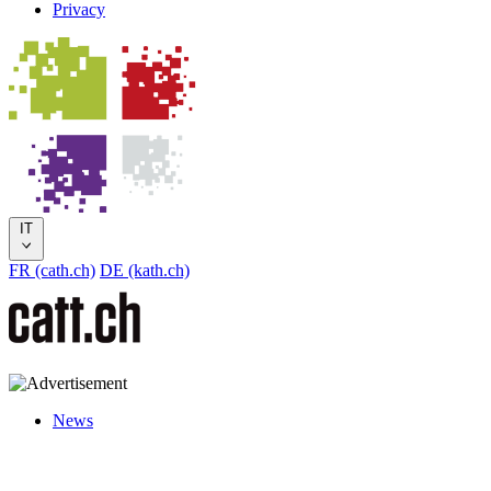
Privacy
IT
FR (cath.ch)
DE (kath.ch)
News