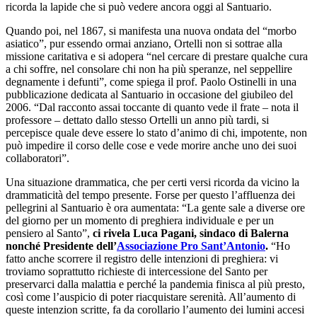
ricorda la lapide che si può vedere ancora oggi al Santuario.
Quando poi, nel 1867, si manifesta una nuova ondata del “morbo
asiatico”, pur essendo ormai anziano, Ortelli non si sottrae alla
missione caritativa e si adopera “nel cercare di prestare qualche cura
a chi soffre, nel consolare chi non ha più speranze, nel seppellire
degnamente i defunti”, come spiega il prof. Paolo Ostinelli in una
pubblicazione dedicata al Santuario in occasione del giubileo del
2006. “Dal racconto assai toccante di quanto vede il frate – nota il
professore – dettato dallo stesso Ortelli un anno più tardi, si
percepisce quale deve essere lo stato d’animo di chi, impotente, non
può impedire il corso delle cose e vede morire anche uno dei suoi
collaboratori”.
Una situazione drammatica, che per certi versi ricorda da vicino la
drammaticità del tempo presente. Forse per questo l’affluenza dei
pellegrini al Santuario è ora aumentata: “La gente sale a diverse ore
del giorno per un momento di preghiera individuale e per un
pensiero al Santo”,
ci rivela Luca Pagani, sindaco di Balerna
nonché Presidente dell’
Associazione Pro Sant’Antonio
.
“Ho
fatto anche scorrere il registro delle intenzioni di preghiera: vi
troviamo soprattutto richieste di intercessione del Santo per
preservarci dalla malattia e perché la pandemia finisca al più presto,
così come l’auspicio di poter riacquistare serenità. All’aumento di
queste intenzion scritte, fa da corollario l’aumento dei lumini accesi