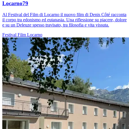
Locarno79
Al Festival del Film di Locarno il nuovo film di Denis Côté racconta
il corpo tra edonismo ed eutanasia. Una riflessione su piacere, dolore
e su un Deleuze spesso travisato, tra filosofia e vita vissuta.
Festival
Film
Locarno