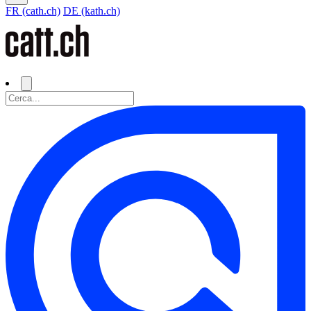
FR (cath.ch)
DE (kath.ch)