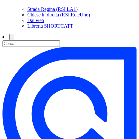
Strada Regina (RSI LA1)
Chiese in diretta (RSI ReteUno)
Dal web
Libreria SHORTCATT