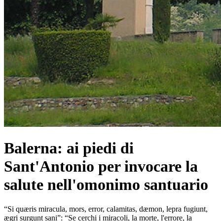
Balerna: ai piedi di
Sant'Antonio per invocare la
salute nell'omonimo santuario
“Si quæris miracula, mors, error, calamitas, dæmon, lepra fugiunt,
ægri surgunt sani”: “Se cerchi i miracoli, la morte, l'errore, la