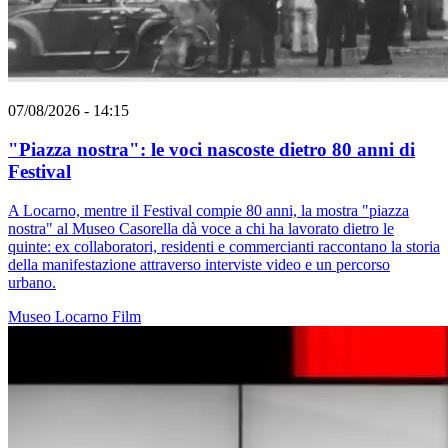
07/08/2026 - 14:15
"Piazza nostra": le voci nascoste dietro 80 anni di
Festival
A Locarno, mentre il Festival compie 80 anni, la mostra "piazza
nostra" al Museo Casorella dà voce a chi ha lavorato dietro le
quinte: ex collaboratori, residenti e commercianti raccontano la storia
della manifestazione attraverso interviste video e un percorso
urbano.
Museo
Locarno
Film