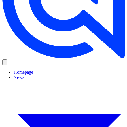
Homepage
News