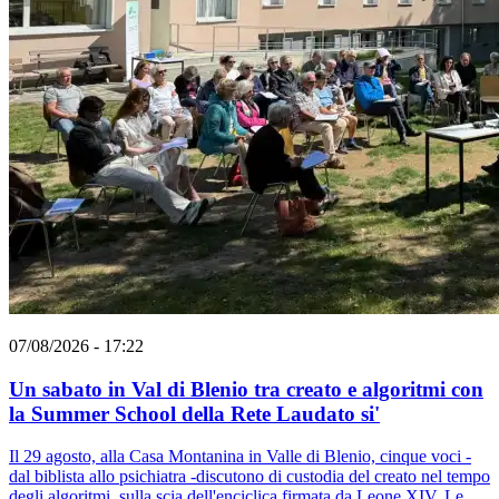
07/08/2026 - 17:22
Un sabato in Val di Blenio tra creato e algoritmi con
la Summer School della Rete Laudato si'
Il 29 agosto, alla Casa Montanina in Valle di Blenio, cinque voci -
dal biblista allo psichiatra -discutono di custodia del creato nel tempo
degli algoritmi, sulla scia dell'enciclica firmata da Leone XIV. Le