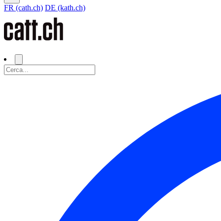
FR (cath.ch)
DE (kath.ch)