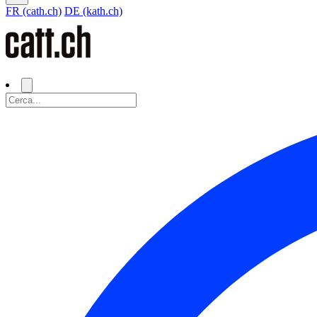
FR (cath.ch)
DE (kath.ch)