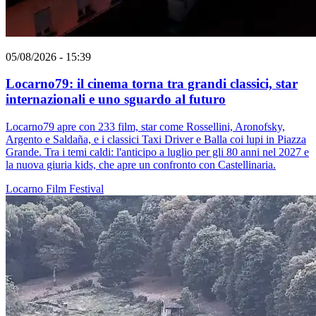
05/08/2026 - 15:39
Locarno79: il cinema torna tra grandi classici, star
internazionali e uno sguardo al futuro
Locarno79 apre con 233 film, star come Rossellini, Aronofsky,
Argento e Saldaña, e i classici Taxi Driver e Balla coi lupi in Piazza
Grande. Tra i temi caldi: l'anticipo a luglio per gli 80 anni nel 2027 e
la nuova giuria kids, che apre un confronto con Castellinaria.
Locarno
Film
Festival