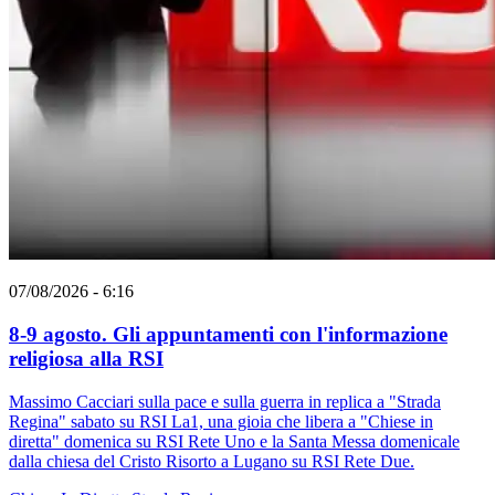
07/08/2026 - 6:16
8-9 agosto. Gli appuntamenti con l'informazione
religiosa alla RSI
Massimo Cacciari sulla pace e sulla guerra in replica a "Strada
Regina" sabato su RSI La1, una gioia che libera a "Chiese in
diretta" domenica su RSI Rete Uno e la Santa Messa domenicale
dalla chiesa del Cristo Risorto a Lugano su RSI Rete Due.