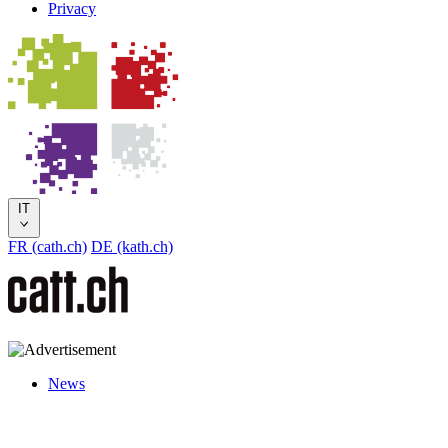
Privacy
IT
FR (cath.ch)
DE (kath.ch)
News