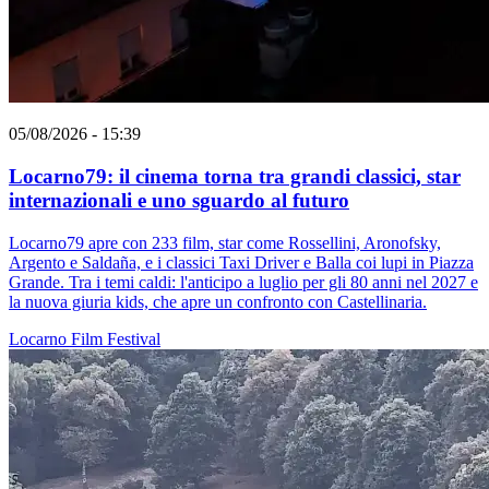
05/08/2026 - 15:39
Locarno79: il cinema torna tra grandi classici, star
internazionali e uno sguardo al futuro
Locarno79 apre con 233 film, star come Rossellini, Aronofsky,
Argento e Saldaña, e i classici Taxi Driver e Balla coi lupi in Piazza
Grande. Tra i temi caldi: l'anticipo a luglio per gli 80 anni nel 2027 e
la nuova giuria kids, che apre un confronto con Castellinaria.
Locarno
Film
Festival