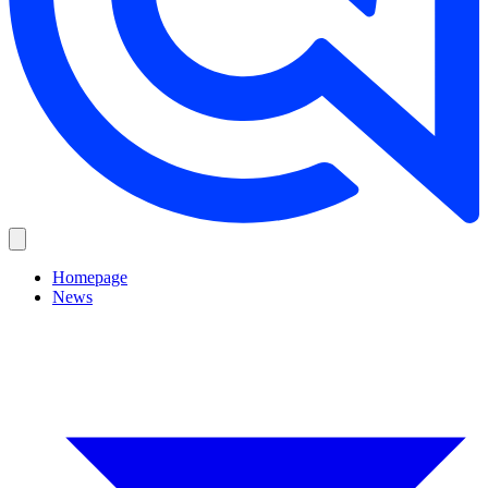
Homepage
News