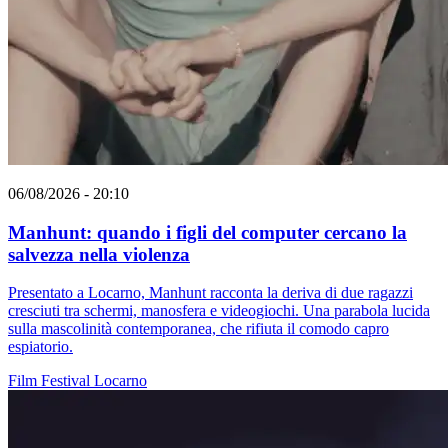
06/08/2026 - 20:10
Manhunt: quando i figli del computer cercano la
salvezza nella violenza
Presentato a Locarno, Manhunt racconta la deriva di due ragazzi
cresciuti tra schermi, manosfera e videogiochi. Una parabola lucida
sulla mascolinità contemporanea, che rifiuta il comodo capro
espiatorio.
Film
Festival
Locarno