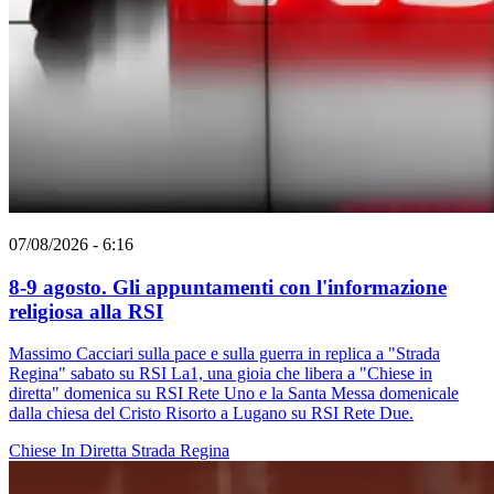
07/08/2026 - 6:16
8-9 agosto. Gli appuntamenti con l'informazione
religiosa alla RSI
Massimo Cacciari sulla pace e sulla guerra in replica a "Strada
Regina" sabato su RSI La1, una gioia che libera a "Chiese in
diretta" domenica su RSI Rete Uno e la Santa Messa domenicale
dalla chiesa del Cristo Risorto a Lugano su RSI Rete Due.
Chiese In Diretta
Strada Regina