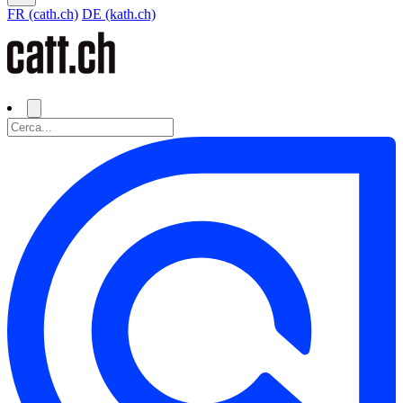
FR (cath.ch)
DE (kath.ch)