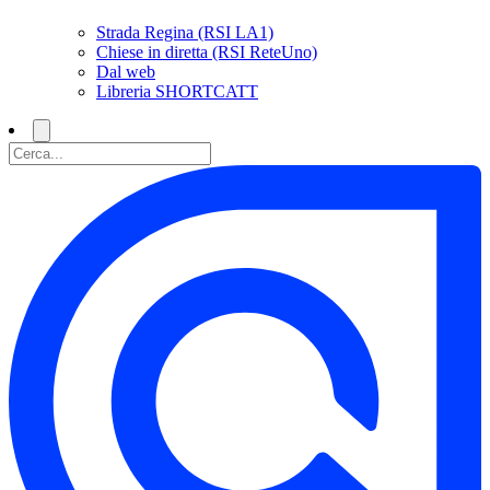
Strada Regina (RSI LA1)
Chiese in diretta (RSI ReteUno)
Dal web
Libreria SHORTCATT