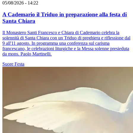
05/08/2026 - 14:22
A Cademario il Triduo in preparazione alla festa di
Santa Chiara
Il Monastero Santi Francesco e Chiara di Cademario celebra la
solennità di Santa Chiara con un Triduo di preghiera e riflessione dal
9 all'11 agosto. In programma una conferenza sul carisma
francescano, le celebrazioni liturgiche e la Messa solenne presieduta
da mons. Paolo Martinelli.
Suore
Festa