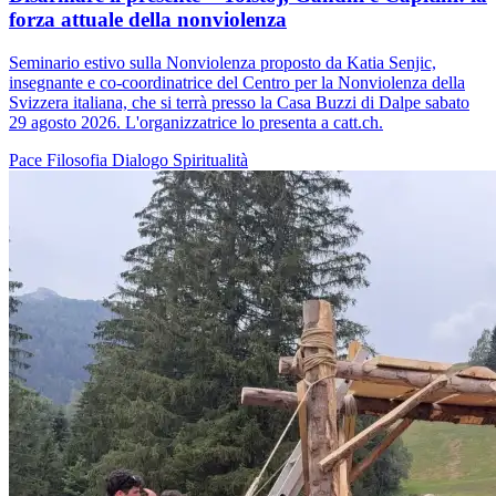
forza attuale della nonviolenza
Seminario estivo sulla Nonviolenza proposto da Katia Senjic,
insegnante e co-coordinatrice del Centro per la Nonviolenza della
Svizzera italiana, che si terrà presso la Casa Buzzi di Dalpe sabato
29 agosto 2026. L'organizzatrice lo presenta a catt.ch.
Pace
Filosofia
Dialogo
Spiritualità